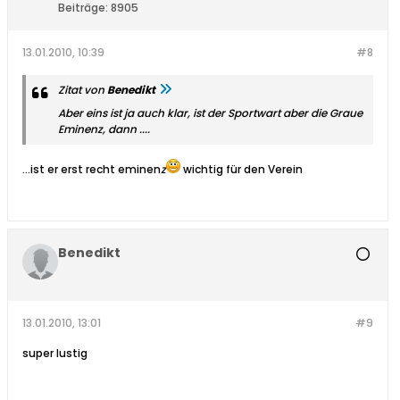
Beiträge:
8905
13.01.2010, 10:39
#8
Zitat von
Benedikt
Aber eins ist ja auch klar, ist der Sportwart aber die Graue
Eminenz, dann ....
...ist er erst recht eminen
z
wichtig für den Verein
Benedikt
13.01.2010, 13:01
#9
super lustig