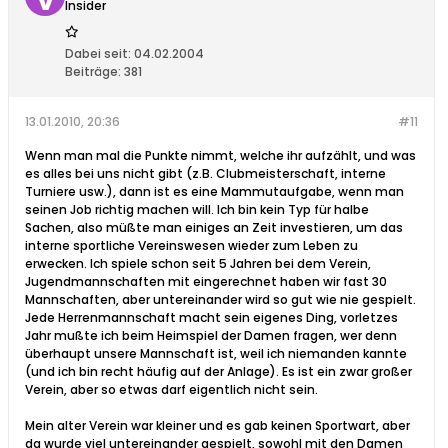
Insider
Dabei seit:
04.02.2004
Beiträge:
381
13.01.2010, 20:36
#11
Wenn man mal die Punkte nimmt, welche ihr aufzählt, und was
es alles bei uns nicht gibt (z.B. Clubmeisterschaft, interne
Turniere usw.), dann ist es eine Mammutaufgabe, wenn man
seinen Job richtig machen will. Ich bin kein Typ für halbe
Sachen, also müßte man einiges an Zeit investieren, um das
interne sportliche Vereinswesen wieder zum Leben zu
erwecken. Ich spiele schon seit 5 Jahren bei dem Verein,
Jugendmannschaften mit eingerechnet haben wir fast 30
Mannschaften, aber untereinander wird so gut wie nie gespielt.
Jede Herrenmannschaft macht sein eigenes Ding, vorletzes
Jahr mußte ich beim Heimspiel der Damen fragen, wer denn
überhaupt unsere Mannschaft ist, weil ich niemanden kannte
(und ich bin recht häufig auf der Anlage). Es ist ein zwar großer
Verein, aber so etwas darf eigentlich nicht sein.
Mein alter Verein war kleiner und es gab keinen Sportwart, aber
da wurde viel untereinander gespielt, sowohl mit den Damen