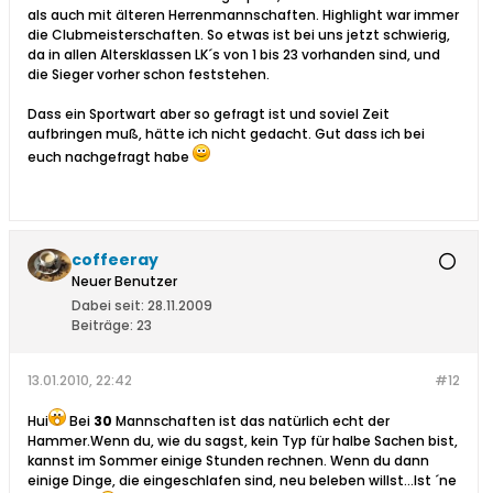
als auch mit älteren Herrenmannschaften. Highlight war immer
die Clubmeisterschaften. So etwas ist bei uns jetzt schwierig,
da in allen Altersklassen LK´s von 1 bis 23 vorhanden sind, und
die Sieger vorher schon feststehen.
Dass ein Sportwart aber so gefragt ist und soviel Zeit
aufbringen muß, hätte ich nicht gedacht. Gut dass ich bei
euch nachgefragt habe
coffeeray
Neuer Benutzer
Dabei seit:
28.11.2009
Beiträge:
23
13.01.2010, 22:42
#12
Hui
Bei
30
Mannschaften ist das natürlich echt der
Hammer.Wenn du, wie du sagst, kein Typ für halbe Sachen bist,
kannst im Sommer einige Stunden rechnen. Wenn du dann
einige Dinge, die eingeschlafen sind, neu beleben willst...Ist ´ne