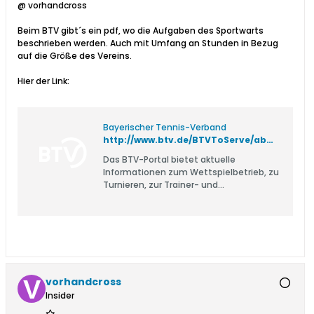
@ vorhandcross
Beim BTV gibt´s ein pdf, wo die Aufgaben des Sportwarts
beschrieben werden. Auch mit Umfang an Stunden in Bezug
auf die Größe des Vereins.
Hier der Link:
Bayerischer Tennis-Verband
http://www.btv.de/BTVToServe/abaxx-?$part=Home.content.contentsearch&docPath=/content/BTV/_Vereinsberatung/Downloads/Stellenbeschreibung%20Sportwart&docId=1084625&fromSearch=0&fromPart=Home.content.search
Das BTV-Portal bietet aktuelle
Informationen zum Wettspielbetrieb, zu
Turnieren, zur Trainer- und
Schiedsrichterausbildung, zur
Vereinsberatung uvm.
vorhandcross
Insider