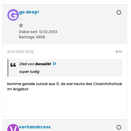
go deep!
...
Dabei seit:
12.02.2003
Beiträge:
8905
13.01.2010, 13:32
#10
Zitat von
Benedikt
super lustig
komme gerade zurück aus Ö, da war heute das Clownfrühstück
im Angebot
vorhandcross