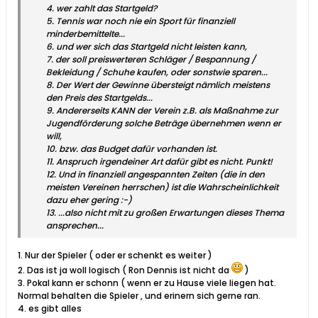
4. wer zahlt das Startgeld?
5. Tennis war noch nie ein Sport für finanziell
minderbemittelte...
6. und wer sich das Startgeld nicht leisten kann,
7. der soll preiswerteren Schläger / Bespannung /
Bekleidung / Schuhe kaufen, oder sonstwie sparen...
8. Der Wert der Gewinne übersteigt nämlich meistens
den Preis des Startgelds...
9. Andererseits KANN der Verein z.B. als Maßnahme zur
Jugendförderung solche Beträge übernehmen wenn er
will,
10. bzw. das Budget dafür vorhanden ist.
11. Anspruch irgendeiner Art dafür gibt es nicht. Punkt!
12. Und in finanziell angespannten Zeiten (die in den
meisten Vereinen herrschen) ist die Wahrscheinlichkeit
dazu eher gering :-)
13. ...also nicht mit zu großen Erwartungen dieses Thema
ansprechen...
1. Nur der Spieler ( oder er schenkt es weiter )
2. Das ist ja woll logisch ( Ron Dennis ist nicht da
)
3. Pokal kann er schonn ( wenn er zu Hause viele liegen hat.
Normal behalten die Spieler , und erinern sich gerne ran.
4. es gibt alles