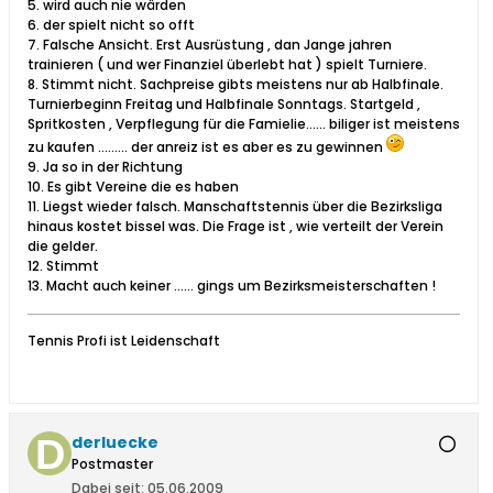
5. wird auch nie wärden
6. der spielt nicht so offt
7. Falsche Ansicht. Erst Ausrüstung , dan Jange jahren
trainieren ( und wer Finanziel überlebt hat ) spielt Turniere.
8. Stimmt nicht. Sachpreise gibts meistens nur ab Halbfinale.
Turnierbeginn Freitag und Halbfinale Sonntags. Startgeld ,
Spritkosten , Verpflegung für die Famielie...... biliger ist meistens
zu kaufen ......... der anreiz ist es aber es zu gewinnen
9. Ja so in der Richtung
10. Es gibt Vereine die es haben
11. Liegst wieder falsch. Manschaftstennis über die Bezirksliga
hinaus kostet bissel was. Die Frage ist , wie verteilt der Verein
die gelder.
12. Stimmt
13. Macht auch keiner ...... gings um Bezirksmeisterschaften !
Tennis Profi ist Leidenschaft
derluecke
Postmaster
Dabei seit:
05.06.2009