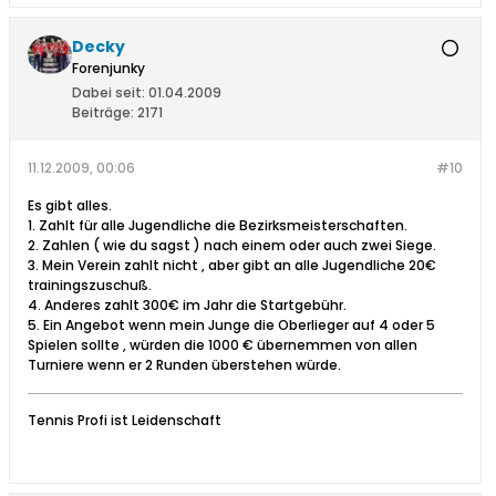
Decky
Forenjunky
Dabei seit:
01.04.2009
Beiträge:
2171
11.12.2009, 00:06
#10
Es gibt alles.
1. Zahlt für alle Jugendliche die Bezirksmeisterschaften.
2. Zahlen ( wie du sagst ) nach einem oder auch zwei Siege.
3. Mein Verein zahlt nicht , aber gibt an alle Jugendliche 20€
trainingszuschuß.
4. Anderes zahlt 300€ im Jahr die Startgebühr.
5. Ein Angebot wenn mein Junge die Oberlieger auf 4 oder 5
Spielen sollte , würden die 1000 € übernemmen von allen
Turniere wenn er 2 Runden überstehen würde.
Tennis Profi ist Leidenschaft