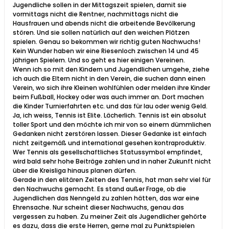
Jugendliche sollen in der Mittagszeit spielen, damit sie
vormittags nicht die Rentner, nachmittags nicht die
Hausfrauen und abends nicht die arbeitende Bevölkerung
stören. Und sie sollen natürlich auf den weichen Plätzen
spielen. Genau so bekommen wir richtig guten Nachwuchs!
Kein Wunder haben wir eine Riesenloch zwischen 14 und 45
jährigen Spielern. Und so geht es hier einigen Vereinen.
Wenn ich so mit den Kindern und Jugendlichen umgehe, ziehe
ich auch die Eltern nicht in den Verein, die suchen dann einen
Verein, wo sich ihre Kleinen wohlfühlen oder melden ihre Kinder
beim Fußball, Hockey oder was auch immer an. Dort machen
die Kinder Turnierfahrten etc. und das für lau oder wenig Geld.
Ja, ich weiss, Tennis ist Elite. Lächerlich. Tennis ist ein absolut
toller Sport und den möchte ich mir von so einem dümmlichen
Gedanken nicht zerstören lassen. Dieser Gedanke ist einfach
nicht zeitgemäß und international gesehen kontraproduktiv.
Wer Tennis als gesellschaftliches Statussymbol empfindet,
wird bald sehr hohe Beiträge zahlen und in naher Zukunft nicht
über die Kreisliga hinaus planen dürfen.
Gerade in den elitären Zeiten des Tennis, hat man sehr viel für
den Nachwuchs gemacht. Es stand außer Frage, ob die
Jugendlichen das Nenngeld zu zahlen hätten, das war eine
Ehrensache. Nur scheint dieser Nachwuchs, genau das
vergessen zu haben. Zu meiner Zeit als Jugendlicher gehörte
es dazu, dass die erste Herren, gerne mal zu Punktspielen