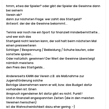
hmm, etwa der Spieler? oder gibt der Spieler die Gewinne dann
bei seinem
Verein ab?
dann zur nächsten Frage: wer zahlt das Startgeld?
Antwort: der der die Gewinne bekommt...
Tennis war noch nie ein Sport für finanziell minderbemittelte...
und wer sich das
Startgeld nicht leisten kann, der soll halt beim nächsten Mal
einen preiswerteren
Schläger / Bespannung / Bekleidung / Schuhe kaufen, oder
sonstwie sparen...
Oder natürlich: gewinnen! Der Wert der Gewinne übersteigt
nämlich meistens
den Preis des Startgelds...
Andererseits KANN der Verein z.B. als Maßnahme zur
Jugendförderung solche
Beträge übernehmen wenn er will, bzw. das Budget dafür
vorhanden ist. Einen
Anspruch irgendeiner Art dafür gibt es nicht. Punkt!
Und in finanziell angespannten Zeiten (die in den meisten
Vereinen herrschen)
ist die Wahrscheinlichkeit dazu eher gering :-)