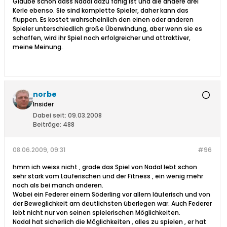
Glaube schon dass Nadal dazu fähig ist und die andere drei
Kerle ebenso. Sie sind komplette Spieler, daher kann das
fluppen. Es kostet wahrscheinlich den einen oder anderen
Spieler unterschiedlich große Überwindung, aber wenn sie es
schaffen, wird ihr Spiel noch erfolgreicher und attraktiver,
meine Meinung.
norbe
Insider
Dabei seit:
09.03.2008
Beiträge:
488
08.06.2009, 09:31
#96
hmm ich weiss nicht , grade das Spiel von Nadal lebt schon
sehr stark vom Läuferischen und der Fitness , ein wenig mehr
noch als bei manch anderen.
Wobei ein Federer einem Söderling vor allem läuferisch und von
der Beweglichkeit am deutlichsten überlegen war. Auch Federer
lebt nicht nur von seinen spielerischen Möglichkeiten.
Nadal hat sicherlich die Möglichkeiten , alles zu spielen , er hat