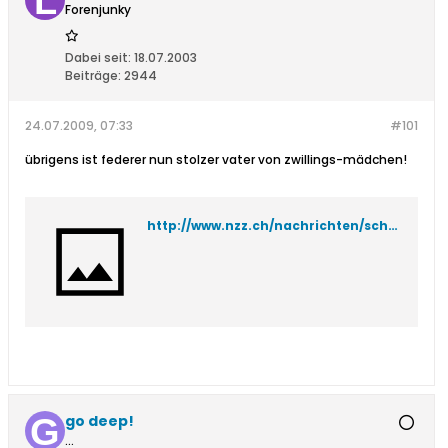
Forenjunky
Dabei seit:
18.07.2003
Beiträge:
2944
24.07.2009, 07:33
#101
übrigens ist federer nun stolzer vater von zwillings-mädchen!
http://www.nzz.ch/nachrichten/schweiz/roger_federer_vater_von_zwillingen_geworden_1.3179716.html
go deep!
...