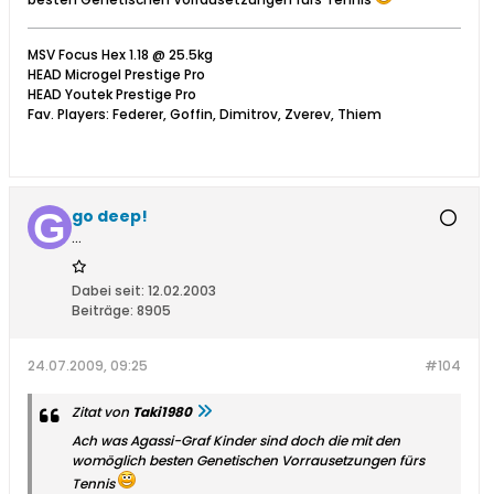
MSV Focus Hex 1.18 @ 25.5kg
HEAD Microgel Prestige Pro
HEAD Youtek Prestige Pro
Fav. Players: Federer, Goffin, Dimitrov, Zverev, Thiem
go deep!
...
Dabei seit:
12.02.2003
Beiträge:
8905
24.07.2009, 09:25
#104
Zitat von
Taki1980
Ach was Agassi-Graf Kinder sind doch die mit den
womöglich besten Genetischen Vorrausetzungen fürs
Tennis