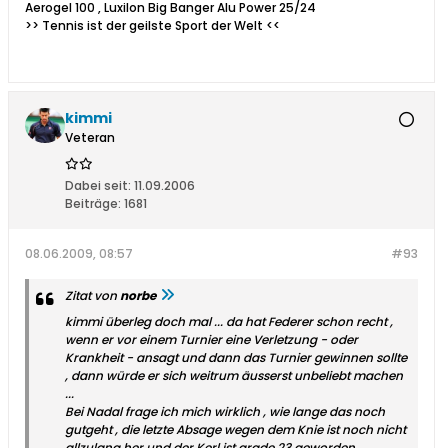
Aerogel 100 , Luxilon Big Banger Alu Power 25/24
>> Tennis ist der geilste Sport der Welt <<
kimmi
Veteran
Dabei seit:
11.09.2006
Beiträge:
1681
08.06.2009, 08:57
#93
Zitat von
norbe
kimmi überleg doch mal ... da hat Federer schon recht ,
wenn er vor einem Turnier eine Verletzung - oder
Krankheit - ansagt und dann das Turnier gewinnen sollte
, dann würde er sich weitrum äusserst unbeliebt machen
...
Bei Nadal frage ich mich wirklich , wie lange das noch
gutgeht , die letzte Absage wegen dem Knie ist noch nicht
allzulang her und der Kerl ist grade 23 geworden ...