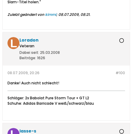
Slam-Titel holen."
Zuletzt geändert von
kimmi
;
08.07.2009, 08:21
.
Loradon
Veteran
Dabei seit:
25.03.2008
Beiträge:
1626
08.07.2009, 20:26
#100
Danke! Auch nicht schlecht!
Schläger: 2x Babolat Pure Storm Tour + GT L2
Schuhe: Adidas Barricade V weiß/schwarz/blau
lasse-s