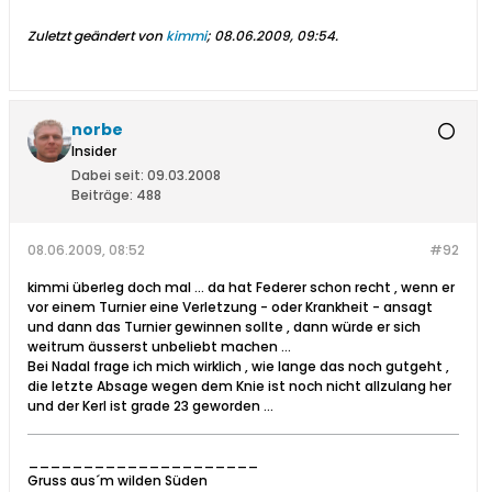
Zuletzt geändert von
kimmi
;
08.06.2009, 09:54
.
norbe
Insider
Dabei seit:
09.03.2008
Beiträge:
488
08.06.2009, 08:52
#92
kimmi überleg doch mal ... da hat Federer schon recht , wenn er
vor einem Turnier eine Verletzung - oder Krankheit - ansagt
und dann das Turnier gewinnen sollte , dann würde er sich
weitrum äusserst unbeliebt machen ...
Bei Nadal frage ich mich wirklich , wie lange das noch gutgeht ,
die letzte Absage wegen dem Knie ist noch nicht allzulang her
und der Kerl ist grade 23 geworden ...
_____________________
Gruss aus´m wilden Süden