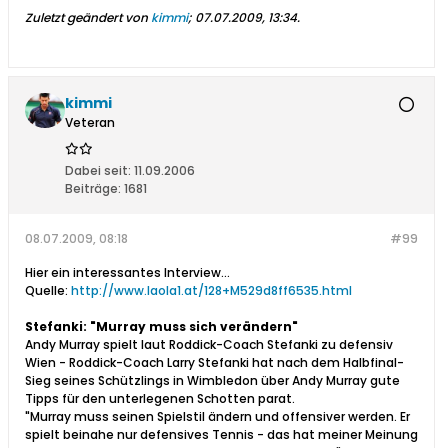
Zuletzt geändert von
kimmi
;
07.07.2009, 13:34
.
kimmi
Veteran
Dabei seit:
11.09.2006
Beiträge:
1681
08.07.2009, 08:18
#99
Hier ein interessantes Interview...
Quelle:
http://www.laola1.at/128+M529d8ff6535.html
Stefanki: "Murray muss sich verändern"
Andy Murray spielt laut Roddick-Coach Stefanki zu defensiv
Wien - Roddick-Coach Larry Stefanki hat nach dem Halbfinal-
Sieg seines Schützlings in Wimbledon über Andy Murray gute
Tipps für den unterlegenen Schotten parat.
"Murray muss seinen Spielstil ändern und offensiver werden. Er
spielt beinahe nur defensives Tennis - das hat meiner Meinung