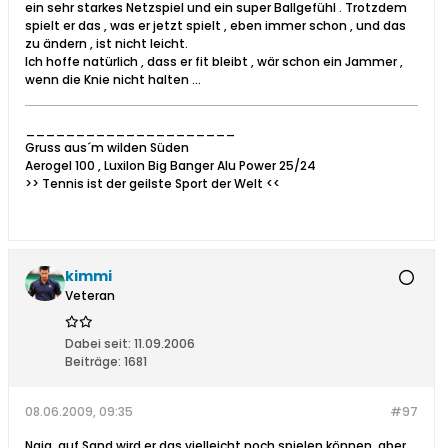
ein sehr starkes Netzspiel und ein super Ballgefühl . Trotzdem
spielt er das , was er jetzt spielt , eben immer schon , und das
zu ändern , ist nicht leicht.
Ich hoffe natürlich , dass er fit bleibt , wär schon ein Jammer ,
wenn die Knie nicht halten ...
_____________________
Gruss aus´m wilden Süden
Aerogel 100 , Luxilon Big Banger Alu Power 25/24
>> Tennis ist der geilste Sport der Welt <<
kimmi
Veteran
Dabei seit:
11.09.2006
Beiträge:
1681
08.06.2009, 09:35
#97
Naja, auf Sand wird er das vielleicht noch spielen können, aber