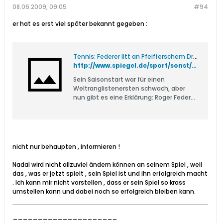
08.06.2009, 09:05
#94
er hat es erst viel später bekannt gegeben :
Tennis: Federer litt an Pfeifferschem Drüsenfieber
http://www.spiegel.de/sport/sonst/0,1518,540260,00.html
Sein Saisonstart war für einen
Weltranglistenersten schwach, aber
nun gibt es eine Erklärung: Roger Federer
hatte seit Ende des vergangenen
Jahres das Pfeiffersche Drüsenfieber.
Jetzt hat der Schweizer die Krankheit
überstanden und kann in zwei Tagen
gegen Pete Sampras antreten.
nicht nur behaupten , informieren !
Nadal wird nicht allzuviel ändern können an seinem Spiel , weil
das , was er jetzt spielt , sein Spiel ist und ihn erfolgreich macht
. Ich kann mir nicht vorstellen , dass er sein Spiel so krass
umstellen kann und dabei noch so erfolgreich bleiben kann.
_____________________