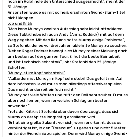
nach im Halbfinale den Unterschied ausgesmacht", meint der
51-Jährige.
Ansonsten würde es mit so heiß ersehnten Grand-Slam-Titel
nicht klappen.
Lob und Kritik
"Man kann Murrays zweiten Aufschlag sehr leicht attackieren.
Diese Taktik habe ich auch Andy (Anm.: Roddick) mit auf dem
Weg gegeben. Mit den Returns hatte Murray einige Probleme",
so Stefaniki, der es vor drei Jahren ablehnte Murray zu coachen.
"Neben Roger Federer bewegt sich Murray meiner Meinung nach
am besten auf der ganzen Tour. Er hat die beste Beinarbeit
und ist technisch sehr stark", lobt Stefanki den 22-jährige
Schotten.
"Murray ist im Kopf sehr stabil"
"Außerdem ist Murray im Kopf sehr stabil. Das gefällt mir. Auf
dem höchsten Level muss man allerdings offensiver spielen.
Das macht er derzeit einfach nicht."
"Murray hat viele Waffen und trifft den Ball sehr sauber. Er muss
aber noch lernen, wann er welchen Schlag am besten
anwendet."
Trotz der Kritik ist Stefanki aber davon überzeugt, dass sich
Murray an der Spitze langfristig etablieren wird.
"Er hat eine große Zukunft vor sich, wenn er erkennt, dass es
vernünftiger ist, in den "Forecourt" zu gehen und nicht 5 Meter
hinter der Grundlinie zu spielen. Dann wird Murray einige Grand-