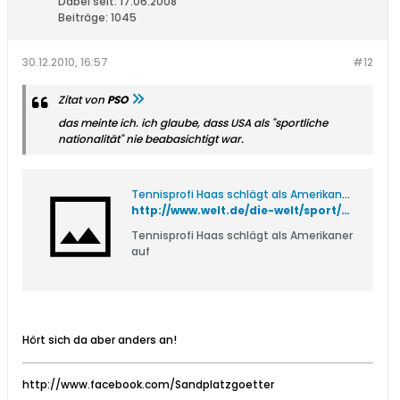
Dabei seit:
17.06.2008
Beiträge:
1045
30.12.2010, 16:57
#12
Zitat von
PSO
das meinte ich. ich glaube, dass USA als "sportliche
nationalität" nie beabasichtigt war.
Tennisprofi Haas schlägt als Amerikaner auf - WELT
http://www.welt.de/die-welt/sport/article7011451/Tennisprofi-Haas-schlaegt-als-Amerikaner-auf.html
Tennisprofi Haas schlägt als Amerikaner
auf
Hört sich da aber anders an!
http://www.facebook.com/Sandplatzgoetter