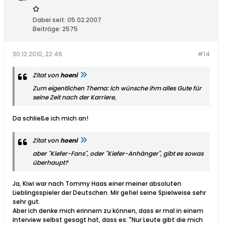
Dabei seit:
05.02.2007
Beiträge:
2575
30.12.2010, 22:46
#14
Zitat von
hoeni
Zum eigentlichen Thema: Ich wünsche ihm alles Gute für
seine Zeit nach der Karriere,
Da schließe ich mich an!
Zitat von
hoeni
aber "Kiefer-Fans", oder "Kiefer-Anhänger", gibt es sowas
überhaupt?
Ja, Kiwi war nach Tommy Haas einer meiner absoluten
Lieblingsspieler der Deutschen. Mir gefiel seine Spielweise sehr
sehr gut.
Aber ich denke mich erinnern zu können, dass er mal in einem
Interview selbst gesagt hat, dass es: "Nur Leute gibt die mich