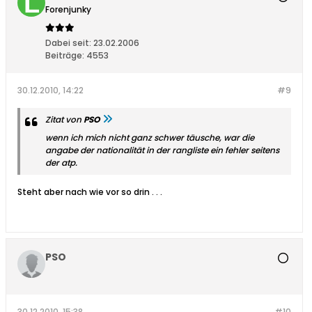
Forenjunky
Dabei seit:
23.02.2006
Beiträge:
4553
30.12.2010, 14:22
#9
Zitat von
PSO
wenn ich mich nicht ganz schwer täusche, war die
angabe der nationalität in der rangliste ein fehler seitens
der atp.
Steht aber nach wie vor so drin . . .
PSO
30.12.2010, 15:38
#10