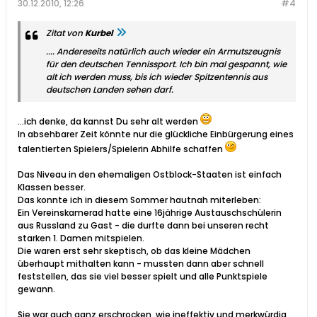
30.12.2010, 12:26
#4
Zitat von
Kurbel
.... Andereseits natürlich auch wieder ein Armutszeugnis
für den deutschen Tennissport. Ich bin mal gespannt, wie
alt ich werden muss, bis ich wieder Spitzentennis aus
deutschen Landen sehen darf.
...ich denke, da kannst Du sehr alt werden
In absehbarer Zeit könnte nur die glückliche Einbürgerung eines
talentierten Spielers/Spielerin Abhilfe schaffen
Das Niveau in den ehemaligen Ostblock-Staaten ist einfach
Klassen besser.
Das konnte ich in diesem Sommer hautnah miterleben:
Ein Vereinskamerad hatte eine 16jährige Austauschschülerin
aus Russland zu Gast - die durfte dann bei unseren recht
starken 1. Damen mitspielen.
Die waren erst sehr skeptisch, ob das kleine Mädchen
überhaupt mithalten kann - mussten dann aber schnell
feststellen, das sie viel besser spielt und alle Punktspiele
gewann.
Sie war auch ganz erschrocken, wie ineffektiv und merkwürdig