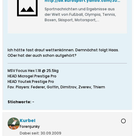
http://de.eurosport.yahoo.com/30122010/30/nicolas-kiefer-beendet-tennis-karriere.html
Sportnachrichten und Ergebnisse aus
der Welt von Fußball, Olympia, Tennis,
Boxen, Skisport, Motorsport,
Leichtathletik und vielem mehr
Ich hätte fast drauf wettenkönnen. Demnächst folgt Haas.
ODer hat der auch schon aufgehört?
MSV Focus Hex 1.18 @ 25.5kg
HEAD Microgel Prestige Pro
HEAD Youtek Prestige Pro
Fav. Players: Federer, Goffin, Dimitrov, Zverev, Thiem
Stichworte:
-
Kurbel
Forenjunky
Dabei seit:
30.09.2009