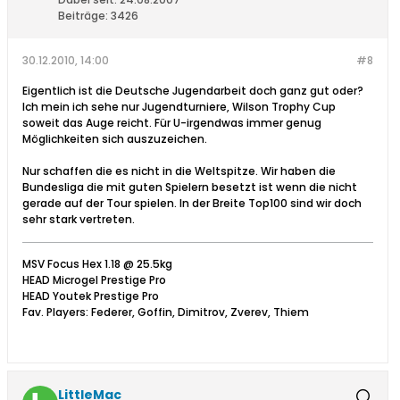
Beiträge:
3426
30.12.2010, 14:00
#8
Eigentlich ist die Deutsche Jugendarbeit doch ganz gut oder?
Ich mein ich sehe nur Jugendturniere, Wilson Trophy Cup
soweit das Auge reicht. Für U-irgendwas immer genug
Möglichkeiten sich auszuzeichen.
Nur schaffen die es nicht in die Weltspitze. Wir haben die
Bundesliga die mit guten Spielern besetzt ist wenn die nicht
gerade auf der Tour spielen. In der Breite Top100 sind wir doch
sehr stark vertreten.
MSV Focus Hex 1.18 @ 25.5kg
HEAD Microgel Prestige Pro
HEAD Youtek Prestige Pro
Fav. Players: Federer, Goffin, Dimitrov, Zverev, Thiem
LittleMac