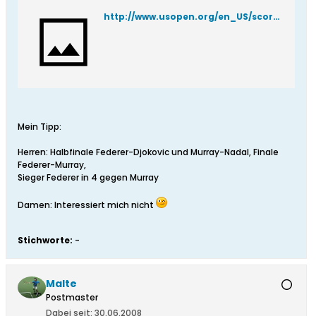
http://www.usopen.org/en_US/scores/draws/index.html?promo=topnav
Mein Tipp:
Herren: Halbfinale Federer-Djokovic und Murray-Nadal, Finale
Federer-Murray,
Sieger Federer in 4 gegen Murray
Damen: Interessiert mich nicht
Stichworte:
-
Malte
Postmaster
Dabei seit:
30.06.2008