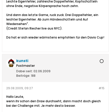
Leichte Eigenfehler, zahlreiche Doppelfehler, Kopfschütteln
ohne Ende, negative Körpersprache hoch zehn.
Und dann das letzte Game, ruck zuck. Drei Doppelfehler, ein
leichter Eigenfehler. Ab zum Händeschütteln und Auf
Wiedersehen".
(Credit Stefan Riecher live aus NYC).
Da hat er sich wieder wärmstens empfohlen für den Davis Cup!
kunsti
Postmaster
Dabei seit:
02.06.2009
Beiträge:
188
29.08.2009, 09:27
#15
Hallo Leute,
wenn ihr schon den Draw durchseht, dann macht doch gleich
bei der Challenge mit. Je mehr desto besser.