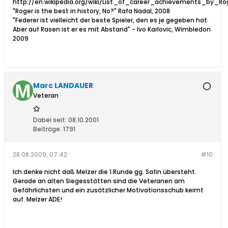
http://en.wikipedia.org/wiki/List_of_career_achievements_by_Ro
"Roger is the best in history, No?" Rafa Nadal, 2008
"Federer ist vielleicht der beste Spieler, den es je gegeben hat.
Aber auf Rasen ist er es mit Abstand" - Ivo Karlovic, Wimbledon
2009
Marc LANDAUER
Veteran
Dabei seit:
08.10.2001
Beiträge:
1791
28.08.2009, 07:42
#10
Ich denke nicht daß Melzer die 1.Runde gg. Safin übersteht.
Gerade an alten Siegesstätten sind die Veteranen am
Gefährlichsten und ein zusätzlicher Motivationsschub keimt
auf. Melzer ADE!