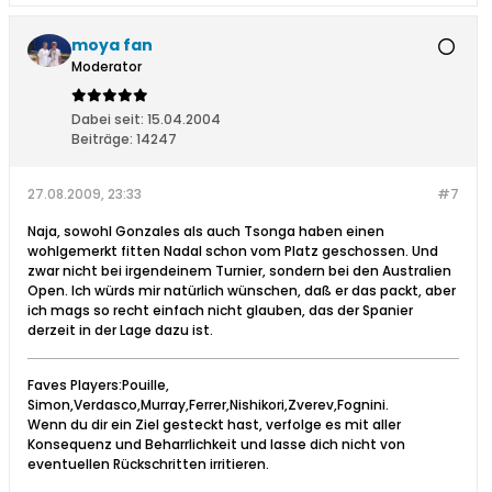
moya fan
Moderator
Dabei seit:
15.04.2004
Beiträge:
14247
27.08.2009, 23:33
#7
Naja, sowohl Gonzales als auch Tsonga haben einen
wohlgemerkt fitten Nadal schon vom Platz geschossen. Und
zwar nicht bei irgendeinem Turnier, sondern bei den Australien
Open. Ich würds mir natürlich wünschen, daß er das packt, aber
ich mags so recht einfach nicht glauben, das der Spanier
derzeit in der Lage dazu ist.
Faves Players:Pouille,
Simon,Verdasco,Murray,Ferrer,Nishikori,Zverev,Fognini.
Wenn du dir ein Ziel gesteckt hast, verfolge es mit aller
Konsequenz und Beharrlichkeit und lasse dich nicht von
eventuellen Rückschritten irritieren.