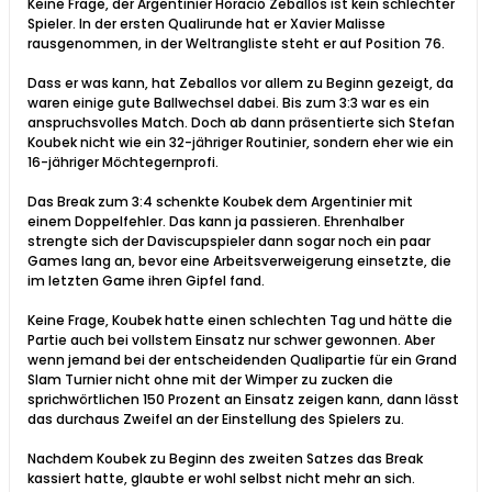
Keine Frage, der Argentinier Horacio Zeballos ist kein schlechter
Spieler. In der ersten Qualirunde hat er Xavier Malisse
rausgenommen, in der Weltrangliste steht er auf Position 76.
Dass er was kann, hat Zeballos vor allem zu Beginn gezeigt, da
waren einige gute Ballwechsel dabei. Bis zum 3:3 war es ein
anspruchsvolles Match. Doch ab dann präsentierte sich Stefan
Koubek nicht wie ein 32-jähriger Routinier, sondern eher wie ein
16-jähriger Möchtegernprofi.
Das Break zum 3:4 schenkte Koubek dem Argentinier mit
einem Doppelfehler. Das kann ja passieren. Ehrenhalber
strengte sich der Daviscupspieler dann sogar noch ein paar
Games lang an, bevor eine Arbeitsverweigerung einsetzte, die
im letzten Game ihren Gipfel fand.
Keine Frage, Koubek hatte einen schlechten Tag und hätte die
Partie auch bei vollstem Einsatz nur schwer gewonnen. Aber
wenn jemand bei der entscheidenden Qualipartie für ein Grand
Slam Turnier nicht ohne mit der Wimper zu zucken die
sprichwörtlichen 150 Prozent an Einsatz zeigen kann, dann lässt
das durchaus Zweifel an der Einstellung des Spielers zu.
Nachdem Koubek zu Beginn des zweiten Satzes das Break
kassiert hatte, glaubte er wohl selbst nicht mehr an sich.