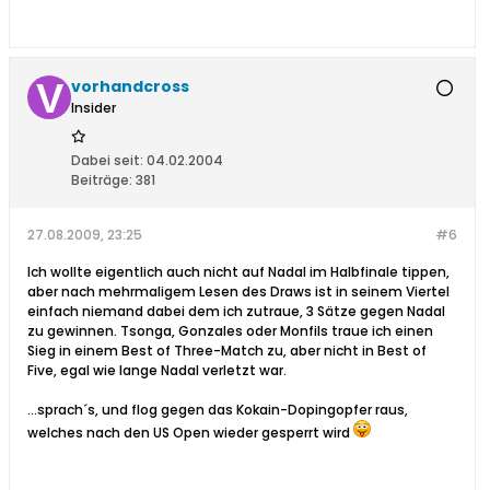
vorhandcross
Insider
Dabei seit:
04.02.2004
Beiträge:
381
27.08.2009, 23:25
#6
Ich wollte eigentlich auch nicht auf Nadal im Halbfinale tippen,
aber nach mehrmaligem Lesen des Draws ist in seinem Viertel
einfach niemand dabei dem ich zutraue, 3 Sätze gegen Nadal
zu gewinnen. Tsonga, Gonzales oder Monfils traue ich einen
Sieg in einem Best of Three-Match zu, aber nicht in Best of
Five, egal wie lange Nadal verletzt war.
...sprach´s, und flog gegen das Kokain-Dopingopfer raus,
welches nach den US Open wieder gesperrt wird