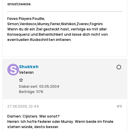
ansatzweise.
Faves Players:Pouille,
Simon,Verdasco,Murray,Ferrer,Nishikori,Zverev,Fognini.
Wenn du dir ein Ziel gesteckt hast, verfolge es mit aller
Konsequenz und Beharrlichkeit und lasse dich nicht von
eventuellen Rückschritten irritieren.
Shukkeh
Veteran
Dabei seit:
03.05.2004
Beiträge:
1176
27.08.2009, 22:44
#5
Damen: Cljisters. Wer sonst?
Herren: Ich hoffe Federer oder Murray. Wenn beide im Finale
stehen würde, desto besser.