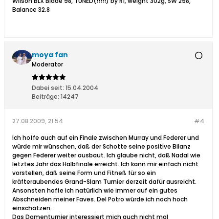
Wilson BLX Blade 98, TUNED(!!!!!) by R1, weight 302g, SW 298,
Balance 32.8
moya fan
Moderator
Dabei seit:
15.04.2004
Beiträge:
14247
27.08.2009, 21:54
#4
Ich hoffe auch auf ein Finale zwischen Murray und Federer und
würde mir wünschen, daß der Schotte seine positive Bilanz
gegen Federer weiter ausbaut. Ich glaube nicht, daß Nadal wie
letztes Jahr das Halbfinale erreicht. Ich kann mir einfach nicht
vorstellen, daß seine Form und Fitneß für so ein
kräfteraubendes Grand-Slam Turnier derzeit dafür ausreicht.
Ansonsten hoffe ich natürlich wie immer auf ein gutes
Abschneiden meiner Faves. Del Potro würde ich noch hoch
einschätzen.
Das Damenturnier interessiert mich auch nicht mal