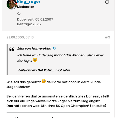
King_roger
Moderator
Dabei seit:
05.02.2007
Beiträge:
2575
28.08.2009, 07:16
#9
Zitat von
NumeroUno
Ich hoffe ein Underdog
macht das Rennen
...also keiner
der Top 4
Vielleicht ein
Del Potro
... mal sehn
Wie soll das gehen??
del Potro hat doch in der 2. Runde
Jürgen Melzer!
Bei den Herren dürfte ansonsten eigentlich alles klar sein, stellt
sich nur die Frage wieviel Sätze Roger bis zum Sieg abgibt....
Das hätt schon was: 6th time US Open Champion! (en suite)