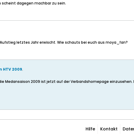
ren scheint dagegen machbar zu sein.
ufstieg letztes Jahr erwischt. Wie schauts bei euch aus moya_fan?
n HTV 2009
.
ie Medansaison 2009 ist jetzt auf der Verbandshomepage einzusehen. B
Hilfe
Kontakt
Date