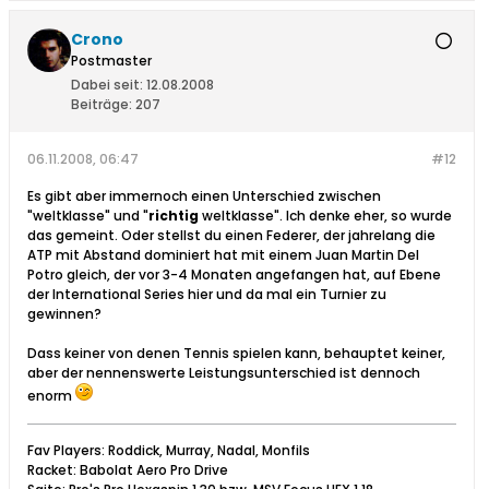
Crono
Postmaster
Dabei seit:
12.08.2008
Beiträge:
207
06.11.2008, 06:47
#12
Es gibt aber immernoch einen Unterschied zwischen
"weltklasse" und "
richtig
weltklasse". Ich denke eher, so wurde
das gemeint. Oder stellst du einen Federer, der jahrelang die
ATP mit Abstand dominiert hat mit einem Juan Martin Del
Potro gleich, der vor 3-4 Monaten angefangen hat, auf Ebene
der International Series hier und da mal ein Turnier zu
gewinnen?
Dass keiner von denen Tennis spielen kann, behauptet keiner,
aber der nennenswerte Leistungsunterschied ist dennoch
enorm
Fav Players: Roddick, Murray, Nadal, Monfils
Racket: Babolat Aero Pro Drive