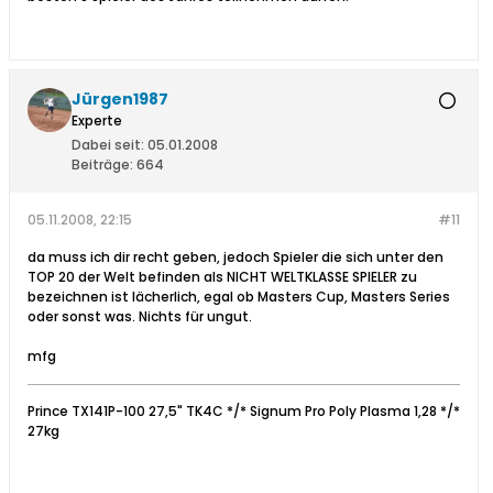
Jürgen1987
Experte
Dabei seit:
05.01.2008
Beiträge:
664
05.11.2008, 22:15
#11
da muss ich dir recht geben, jedoch Spieler die sich unter den
TOP 20 der Welt befinden als NICHT WELTKLASSE SPIELER zu
bezeichnen ist lächerlich, egal ob Masters Cup, Masters Series
oder sonst was. Nichts für ungut.
mfg
Prince TX141P-100 27,5" TK4C */* Signum Pro Poly Plasma 1,28 */*
27kg