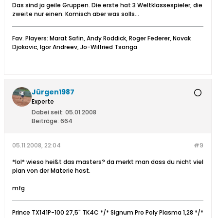
Das sind ja geile Gruppen. Die erste hat 3 Weltklassespieler, die
zweite nur einen. Komisch aber was solls...
Fav. Players: Marat Safin, Andy Roddick, Roger Federer, Novak
Djokovic, Igor Andreev, Jo-Wilfried Tsonga
Jürgen1987
Experte
Dabei seit:
05.01.2008
Beiträge:
664
05.11.2008, 22:04
#9
*lol* wieso heißt das masters? da merkt man dass du nicht viel
plan von der Materie hast.
mfg
Prince TX141P-100 27,5" TK4C */* Signum Pro Poly Plasma 1,28 */*