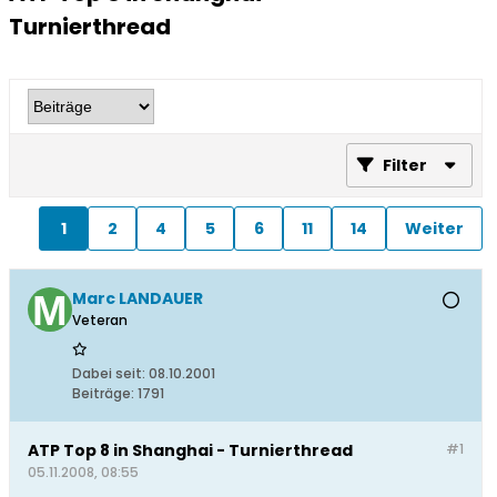
Turnierthread
Filter
1
2
4
5
6
11
14
Weiter
Marc LANDAUER
Veteran
Dabei seit:
08.10.2001
Beiträge:
1791
ATP Top 8 in Shanghai - Turnierthread
#1
05.11.2008, 08:55