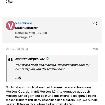
27kg
verdasco
Neuer Benutzer
Dabei seit:
20.08.2008
Beiträge:
17
05.11.2008, 22:13
#10
Zitat von
Jürgen1987
*lol* wieso heißt das masters? da merkt man dass du
nicht viel plan von der Materie hast.
mfg
Nur Masters an sich ist auch nich korrekt, wenn schon dann
Masters Cup, denn mit Masters könnte genauso gut auch
Masters Series gemeint sein und das meint ja die ganze Reihe
dieser Turniere mit dem Abschluss des Masters Cup, wo nur die
besten 8 Spieler des Jahres teilnehmen dürfen.