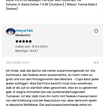
Saite: Pro's Pro Hexaspin 1.30 bzw. MSV Focus HEX 1.18
Schuhe: K-Swiss Defier 7.0 RS [Outdoor] / Wilson Trance Rally II
[Indoor]
moya fan
Moderator
Dabei seit:
15.04.2004
Beiträge:
14247
06.11.2008, 07:27
#13
Ich finde, daß die Spitze viel näher zusammengerückt ist. Die
Dominanz, die Federer einst aussstrahlte, ist nicht mehr so
groß und von den Protagonisten des Masters - Cups kann jeder
jeden schlagen. Was Del Potro betrifft muß man erwähnen,
daß er ab Juli so ziemlich alles gewonnen, was es zu gewinnen
gab. Er siegte immerhin bei vier aufeinanderfolgenden
Turnieren. Ist klar, daß man ihn nicht mit Federer messen kann
von der Erfahrung und der Reputation her, aber dennoch spielt
er absolute Weltklase. Die Lesitungsunterschiede sehe ich