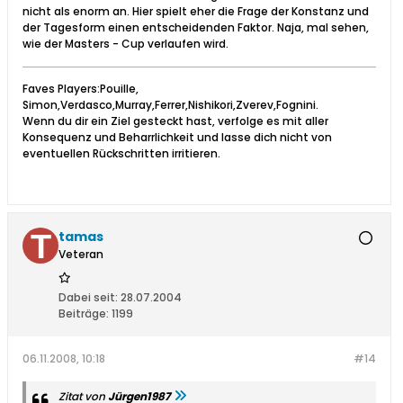
nicht als enorm an. Hier spielt eher die Frage der Konstanz und
der Tagesform einen entscheidenden Faktor. Naja, mal sehen,
wie der Masters - Cup verlaufen wird.
Faves Players:Pouille,
Simon,Verdasco,Murray,Ferrer,Nishikori,Zverev,Fognini.
Wenn du dir ein Ziel gesteckt hast, verfolge es mit aller
Konsequenz und Beharrlichkeit und lasse dich nicht von
eventuellen Rückschritten irritieren.
tamas
Veteran
Dabei seit:
28.07.2004
Beiträge:
1199
06.11.2008, 10:18
#14
Zitat von
Jürgen1987