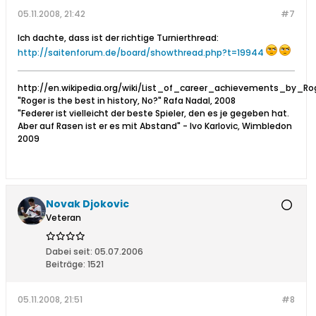
05.11.2008, 21:42
#7
Ich dachte, dass ist der richtige Turnierthread:
http://saitenforum.de/board/showthread.php?t=19944
http://en.wikipedia.org/wiki/List_of_career_achievements_by_Ro
"Roger is the best in history, No?" Rafa Nadal, 2008
"Federer ist vielleicht der beste Spieler, den es je gegeben hat.
Aber auf Rasen ist er es mit Abstand" - Ivo Karlovic, Wimbledon
2009
Novak Djokovic
Veteran
Dabei seit:
05.07.2006
Beiträge:
1521
05.11.2008, 21:51
#8