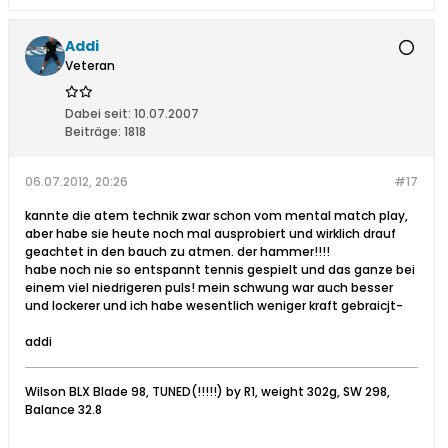
Addi
Veteran
Dabei seit:
10.07.2007
Beiträge:
1818
06.07.2012, 20:26
#17
kannte die atem technik zwar schon vom mental match play,
aber habe sie heute noch mal ausprobiert und wirklich drauf
geachtet in den bauch zu atmen. der hammer!!!!
habe noch nie so entspannt tennis gespielt und das ganze bei
einem viel niedrigeren puls! mein schwung war auch besser
und lockerer und ich habe wesentlich weniger kraft gebraicjt-
addi
Wilson BLX Blade 98, TUNED(!!!!!) by R1, weight 302g, SW 298,
Balance 32.8