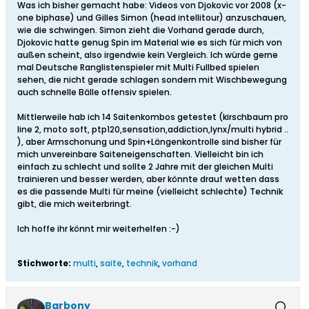
Was ich bisher gemacht habe: Videos von Djokovic vor 2008 (x-
one biphase) und Gilles Simon (head intellitour) anzuschauen,
wie die schwingen. Simon zieht die Vorhand gerade durch,
Djokovic hatte genug Spin im Material wie es sich für mich von
außen scheint, also irgendwie kein Vergleich. Ich würde gerne
mal Deutsche Ranglistenspieler mit Multi Fullbed spielen
sehen, die nicht gerade schlagen sondern mit Wischbewegung
auch schnelle Bälle offensiv spielen.
Mittlerweile hab ich 14 Saitenkombos getestet (kirschbaum pro
line 2, moto soft, ptp120,sensation,addiction,lynx/multi hybrid ..
), aber Armschonung und Spin+Längenkontrolle sind bisher für
mich unvereinbare Saiteneigenschaften. Vielleicht bin ich
einfach zu schlecht und sollte 2 Jahre mit der gleichen Multi
trainieren und besser werden, aber könnte drauf wetten dass
es die passende Multi für meine (vielleicht schlechte) Technik
gibt, die mich weiterbringt.
Ich hoffe ihr könnt mir weiterhelfen :-)
Stichworte:
multi
,
saite
,
technik
,
vorhand
Barbony