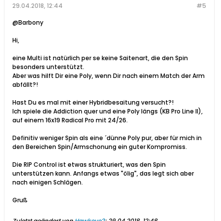
29.04.2018, 12:44
#5
@Barbony
Hi,
eine Multi ist natürlich per se keine Saitenart, die den Spin
besonders unterstützt.
Aber was hilft Dir eine Poly, wenn Dir nach einem Match der Arm
abfällt?!
Hast Du es mal mit einer Hybridbesaitung versucht?!
Ich spiele die Addiction quer und eine Poly längs (KB Pro Line II),
auf einem 16x19 Radical Pro mit 24/26.
Definitiv weniger Spin als eine ´dünne Poly pur, aber für mich in
den Bereichen Spin/Armschonung ein guter Kompromiss.
Die RIP Control ist etwas strukturiert, was den Spin
unterstützen kann. Anfangs etwas "ölig", das legt sich aber
nach einigen Schlägen.
Gruß
Zuletzt geändert von
Hawkeye2
;
29.04.2018, 12:48
.