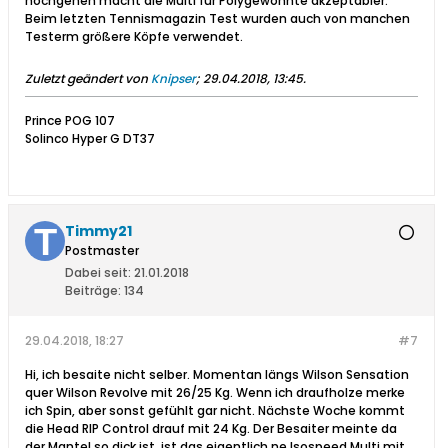
hochgehen macht die Multi für Polygewohnte akzeptabler.
Beim letzten Tennismagazin Test wurden auch von manchen
Testerm größere Köpfe verwendet.
Zuletzt geändert von
Knipser
;
29.04.2018, 13:45
.
Prince POG 107
Solinco Hyper G DT37
Timmy21
Postmaster
Dabei seit:
21.01.2018
Beiträge:
134
29.04.2018, 18:27
#7
Hi, ich besaite nicht selber. Momentan längs Wilson Sensation
quer Wilson Revolve mit 26/25 Kg. Wenn ich draufholze merke
ich Spin, aber sonst gefühlt gar nicht. Nächste Woche kommt
die Head RIP Control drauf mit 24 Kg. Der Besaiter meinte da
der Mantel so dick ist, ist das eigentlich ne Isospeed Multi mit