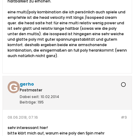
haltbarkeit zu erhöhen.
eine multi/poly kombination die ich persönlich auch spiele und
empfehle ist die head velocity mlt längs /isospeed cream
quer. die head saite hat für eine multi relativ wenig power und
ist sehr glatt und relativ lange haltbar (sowas wie die poly
unter den multis). die isospeed ist hingegen eine sehr weiche
und glatte poly mit guter spannungsstabilität und gutem
komfort. deshalb ergeben beide eine armschonende
kombination, die einigermaßen an full poly herankommt (wenn
auch natürlich nicht ganz).
gerho
Postmaster
Dabei seit:
10.02.2014
Beiträge:
195
08.06.2018, 07:16
#9
sehr interessant hier!
bitte klärt mich auf, warum eine poly den Spin mehr