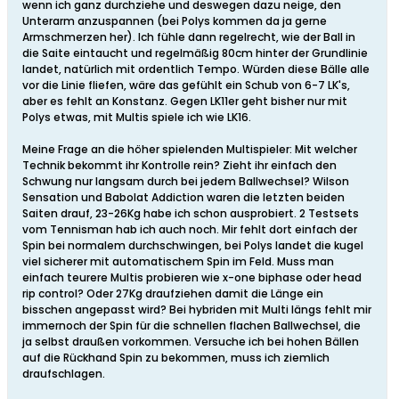
wenn ich ganz durchziehe und deswegen dazu neige, den
Unterarm anzuspannen (bei Polys kommen da ja gerne
Armschmerzen her). Ich fühle dann regelrecht, wie der Ball in
die Saite eintaucht und regelmäßig 80cm hinter der Grundlinie
landet, natürlich mit ordentlich Tempo. Würden diese Bälle alle
vor die Linie fliefen, wäre das gefühlt ein Schub von 6-7 LK's,
aber es fehlt an Konstanz. Gegen LK11er geht bisher nur mit
Polys etwas, mit Multis spiele ich wie LK16.
Meine Frage an die höher spielenden Multispieler: Mit welcher
Technik bekommt ihr Kontrolle rein? Zieht ihr einfach den
Schwung nur langsam durch bei jedem Ballwechsel? Wilson
Sensation und Babolat Addiction waren die letzten beiden
Saiten drauf, 23-26Kg habe ich schon ausprobiert. 2 Testsets
vom Tennisman hab ich auch noch. Mir fehlt dort einfach der
Spin bei normalem durchschwingen, bei Polys landet die kugel
viel sicherer mit automatischem Spin im Feld. Muss man
einfach teurere Multis probieren wie x-one biphase oder head
rip control? Oder 27Kg draufziehen damit die Länge ein
bisschen angepasst wird? Bei hybriden mit Multi längs fehlt mir
immernoch der Spin für die schnellen flachen Ballwechsel, die
ja selbst draußen vorkommen. Versuche ich bei hohen Bällen
auf die Rückhand Spin zu bekommen, muss ich ziemlich
draufschlagen.