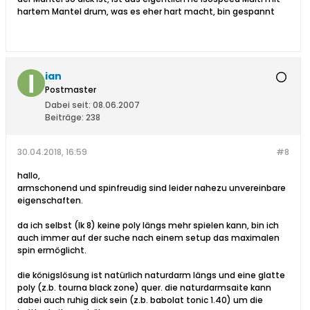
hartem Mantel drum, was es eher hart macht, bin gespannt
ian
Postmaster
Dabei seit:
08.06.2007
Beiträge:
238
30.04.2018, 16:59
#8
hallo,
armschonend und spinfreudig sind leider nahezu unvereinbare
eigenschaften.
da ich selbst (lk 8) keine poly längs mehr spielen kann, bin ich
auch immer auf der suche nach einem setup das maximalen
spin ermöglicht.
die königslösung ist natürlich naturdarm längs und eine glatte
poly (z.b. tourna black zone) quer. die naturdarmsaite kann
dabei auch ruhig dick sein (z.b. babolat tonic 1.40) um die