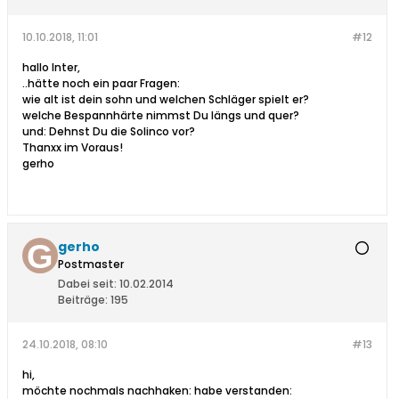
10.10.2018, 11:01
#12
hallo Inter,
..hätte noch ein paar Fragen:
wie alt ist dein sohn und welchen Schläger spielt er?
welche Bespannhärte nimmst Du längs und quer?
und: Dehnst Du die Solinco vor?
Thanxx im Voraus!
gerho
gerho
Postmaster
Dabei seit:
10.02.2014
Beiträge:
195
24.10.2018, 08:10
#13
hi,
möchte nochmals nachhaken: habe verstanden: