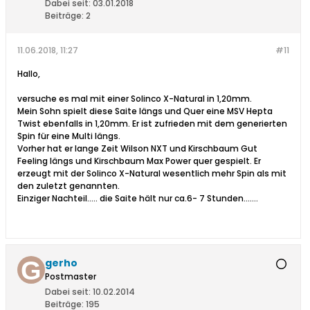
Dabei seit:
03.01.2018
Beiträge:
2
11.06.2018, 11:27
#11
Hallo,
versuche es mal mit einer Solinco X-Natural in 1,20mm.
Mein Sohn spielt diese Saite längs und Quer eine MSV Hepta
Twist ebenfalls in 1,20mm. Er ist zufrieden mit dem generierten
Spin für eine Multi längs.
Vorher hat er lange Zeit Wilson NXT und Kirschbaum Gut
Feeling längs und Kirschbaum Max Power quer gespielt. Er
erzeugt mit der Solinco X-Natural wesentlich mehr Spin als mit
den zuletzt genannten.
Einziger Nachteil..... die Saite hält nur ca.6- 7 Stunden.......
gerho
Postmaster
Dabei seit:
10.02.2014
Beiträge:
195