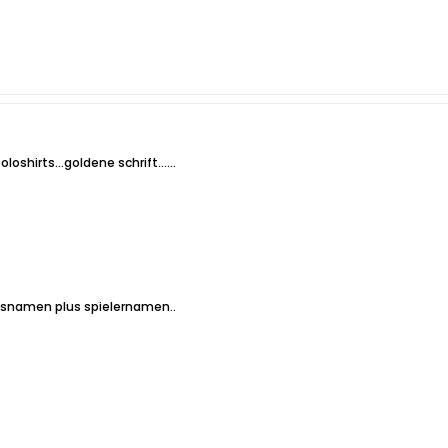
oshirts...goldene schrift......
nsnamen plus spielernamen..