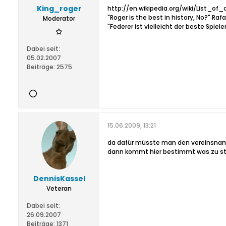
King_roger
http://en.wikipedia.org/wiki/List_
"Roger is the best in history, No?" Raf
Moderator
"Federer ist vielleicht der beste Spie
Dabei seit:
05.02.2007
Beiträge:
2575
15.06.2009, 13:21
da dafür müsste man den vereinsname
dann kommt hier bestimmt was zu st
DennisKassel
Veteran
Dabei seit:
26.09.2007
Beiträge:
1371