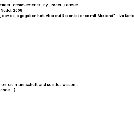
of_career_achievements_by_Roger_Federer
a Nadal, 2008
ler, den es je gegeben hat. Aber auf Rasen ist er es mit Abstand" - Ivo Ka
n, die mannschaft und so infos wissen...
ande ;-)