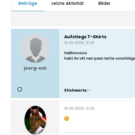
Beiträge
Letzte Aktivität
Bilder
Aufstiegs T-Shirts
15.06.2009, 12:28
Halllloooooo
habt ihr vllt nen paar nette vorschläg
joerg-sch
Stichworte:
-
15.06.2009, 12:36