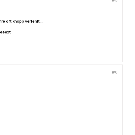
#5
e oft knapp verfehlt....
eeeext
#6