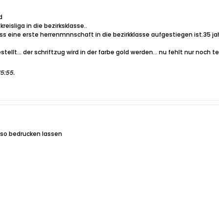
d
eisliga in die bezirksklasse..
s eine erste herrenmnnschaft in die bezirkklasse aufgestiegen ist.35 jahr
ellt... der schriftzug wird in der farbe gold werden... nu fehlt nur noch t
15:55
.
 so bedrucken lassen