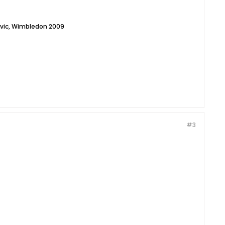
rlovic, Wimbledon 2009
#3