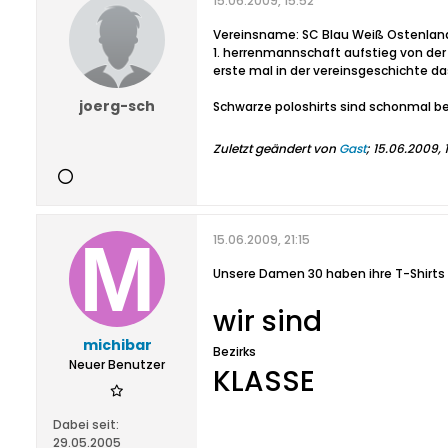
15.06.2009, 15:52
Vereinsname: SC Blau Weiß Ostenlan
1. herrenmannschaft aufstieg von der kr
erste mal in der vereinsgeschichte das
joerg-sch
Schwarze poloshirts sind schonmal best
Zuletzt geändert von
Gast
;
15.06.2009, 
15.06.2009, 21:15
Unsere Damen 30 haben ihre T-Shirts
wir sind
michibar
Bezirks
Neuer Benutzer
KLASSE
Dabei seit:
29.05.2005