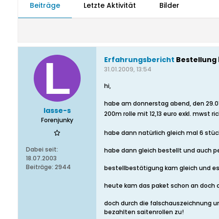
Beiträge
Letzte Aktivität
Bilder
Erfahrungsbericht
Bestellung
31.01.2009, 13:54
hi,
habe am donnerstag abend, den 29.01 a
lasse-s
200m rolle mit 12,13 euro exkl. mwst ri
Forenjunky
habe dann natürlich gleich mal 6 stüc
Dabei seit:
habe dann gleich bestellt und auch p
18.07.2003
Beiträge:
2944
bestellbestätigung kam gleich und es
heute kam das paket schon an doch ans
doch durch die falschauszeichnung un
bezahlten saitenrollen zu!