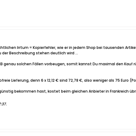
chtlichen Irrtum = Kopierfehler, wie er in jedem Shop bei tausenden Art
 der Beschreibung stehen deutlich wird ...
GB genau solchen Fällen vorbeugen, somit kannst Du maximal den Kauf r
ofreie Lieferung, denn 6 x 12,12 € sind 72,78 €, also weniger als 75 Euro 
iv günstig bekommen hast, kostet beim gleichen Anbieter in Frankreich übr
7:37
.