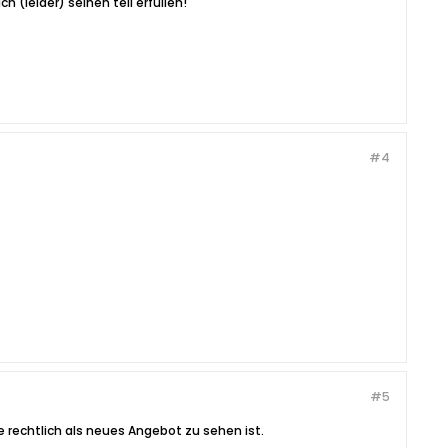
(leider) seinen teil erfüllen!
#4
#5
e rechtlich als neues Angebot zu sehen ist.