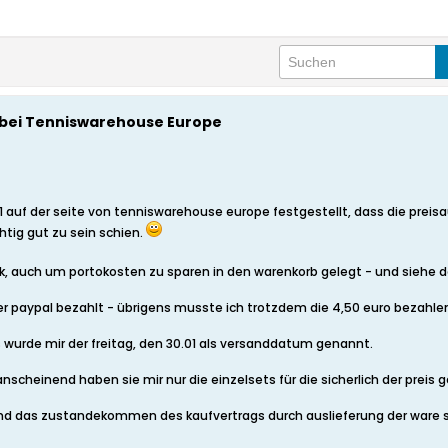
 bei Tenniswarehouse Europe
uf der seite von tenniswarehouse europe festgestellt, dass die preisaus
chtig gut zu sein schien.
k, auch um portokosten zu sparen in den warenkorb gelegt - und siehe da
er paypal bezahlt - übrigens musste ich trotzdem die 4,50 euro bezahle
 wurde mir der freitag, den 30.01 als versanddatum genannt.
cheinend haben sie mir nur die einzelsets für die sicherlich der preis ge
d das zustandekommen des kaufvertrags durch auslieferung der ware st