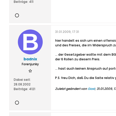
Beiträge:
411
31.01.2009, 17:31
hier handelt es sich um einen offensi
und des Preises, die im Widerspruch zu
... der Gesetzgeber wollte mit dem B
badnix
der 6 Rollen zu diesem Preis.
Forenjunky
... hast auch keinen Anspruch auf port
P.S. freu Dich, daß Du die Saite relat
Dabei seit:
28.08.2002
Zuletzt geändert von
Gast
;
31.01.2009, 1
Beiträge:
4121