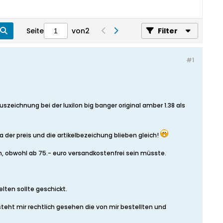
Seite
von
2
Filter
#1
zeichnung bei der luxilon big banger original amber 1.38 als
 der preis und die artikelbezeichung blieben gleich!
n, obwohl ab 75.- euro versandkostenfrei sein müsste.
lten sollte geschickt.
eht mir rechtlich gesehen die von mir bestellten und