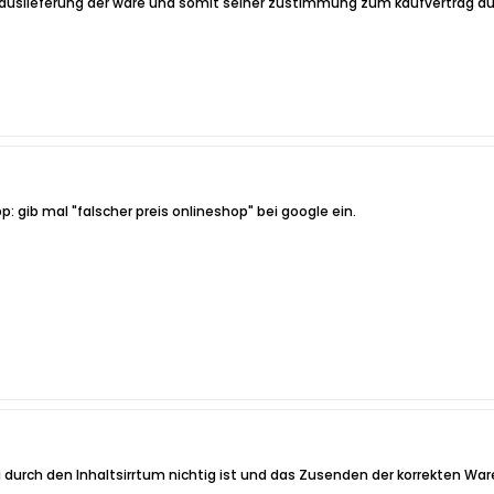
slieferung der ware und somit seiner zustimmung zum kaufvertrag auch 
pp: gib mal "falscher preis onlineshop" bei google ein.
 durch den Inhaltsirrtum nichtig ist und das Zusenden der korrekten War