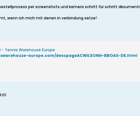
stellprozess per screenshots und kamera schritt für schritt dkoumenti
t, wenn ich mich mit denen in verbindung setze!
d - Tennis Warehouse Europe
niswarehouse-europe.com/descpageACWILSONH-BBOAS-DE.html
4:01
.