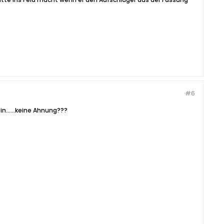
#6
n......keine Ahnung???