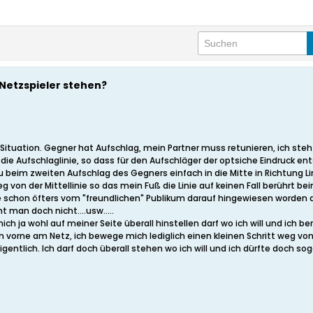
Netzspieler stehen?
ituation. Gegner hat Aufschlag, mein Partner muss retunieren, ich steh an
n die Aufschlaglinie, so dass für den Aufschläger der optsiche Eindruck en
 beim zweiten Aufschlag des Gegners einfach in die Mitte in Richtung Lini
eg von der Mittellinie so das mein Fuß die Linie auf keinen Fall berührt 
schon öfters vom "freundlichen" Publikum darauf hingewiesen worden das i
 man doch nicht....usw.....
 ja wohl auf meiner Seite überall hinstellen darf wo ich will und ich berü
rne am Netz, ich bewege mich lediglich einen kleinen Schritt weg von de
gentlich. Ich darf doch überall stehen wo ich will und ich dürfte doch sog