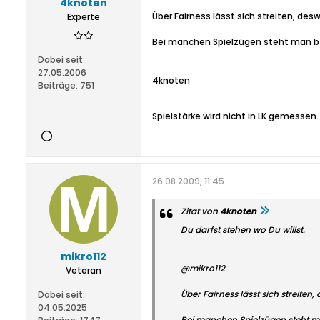
4knoten
Über Fairness lässt sich streiten, des
Experte
Bei manchen Spielzügen steht man bzw
Dabei seit:
27.05.2006
4knoten
Beiträge:
751
Spielstärke wird nicht in LK gemessen.
26.08.2009, 11:45
Zitat von
4knoten
Du darfst stehen wo Du willst.
mikro112
@mikro112
Veteran
Über Fairness lässt sich streiten
Dabei seit:
04.05.2025
Bei manchen Spielzügen steht man