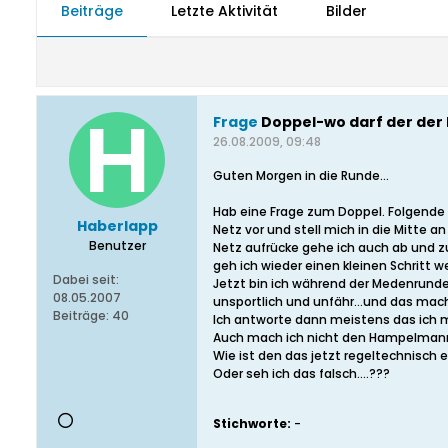
Beiträge
Letzte Aktivität
Bilder
Frage
Doppel-wo darf der der 
26.08.2009, 09:48
Guten Morgen in die Runde...
Hab eine Frage zum Doppel. Folgende S
Haberlapp
Netz vor und stell mich in die Mitte a
Benutzer
Netz aufrücke gehe ich auch ab und zu
geh ich wieder einen kleinen Schritt w
Dabei seit:
Jetzt bin ich während der Medenrunde 
08.05.2007
unsportlich und unfähr...und das macht
Beiträge:
40
Ich antworte dann meistens das ich mich
Auch mach ich nicht den Hampelmann vo
Wie ist den das jetzt regeltechnisch ei
Oder seh ich das falsch....???
Stichworte:
-