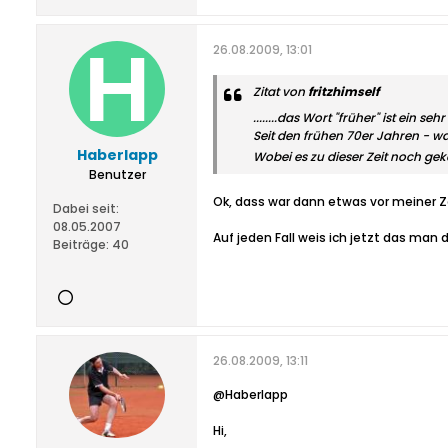
26.08.2009, 13:01
Zitat von
fritzhimself
........das Wort "früher" ist ein sehr
Seit den frühen 70er Jahren - w
Haberlapp
Wobei es zu dieser Zeit noch geka
Benutzer
Ok, dass war dann etwas vor meiner Z
Dabei seit:
08.05.2007
Auf jeden Fall weis ich jetzt das man di
Beiträge:
40
26.08.2009, 13:11
@Haberlapp
Hi,