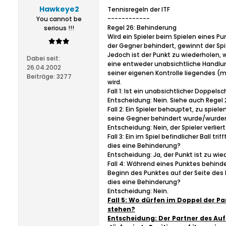
Hawkeye2
Tennisregeln der ITF
------------
You cannot be
Regel 26: Behinderung
serious !!!
Wird ein Spieler beim Spielen eines P
der Gegner behindert, gewinnt der Spi
Jedoch ist der Punkt zu wiederholen, 
Dabei seit:
eine entweder unabsichtliche Handl
26.04.2002
seiner eigenen Kontrolle liegendes (
Beiträge:
3277
wird.
Fall 1: Ist ein unabsichtlicher Doppel
Entscheidung: Nein. Siehe auch Regel 
Fall 2: Ein Spieler behauptet, zu spiel
seine Gegner behindert wurde/wurden.
Entscheidung: Nein, der Spieler verlier
Fall 3: Ein im Spiel befindlicher Ball tr
dies eine Behinderung?
Entscheidung: Ja, der Punkt ist zu wie
Fall 4: Während eines Punktes behinde
Beginn des Punktes auf der Seite des N
dies eine Behinderung?
Entscheidung: Nein.
Fall 5: Wo dürfen im Doppel der P
stehen?
Entscheidung: Der Partner des Au