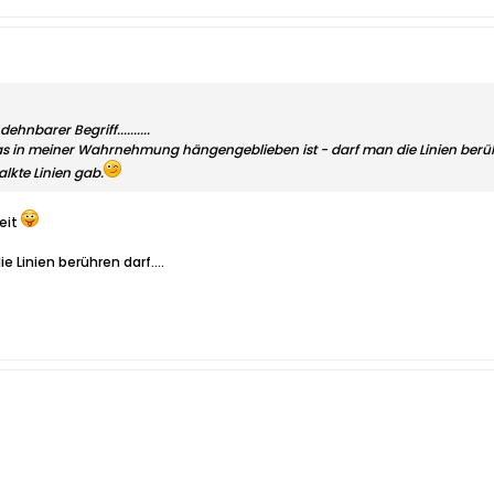
 dehnbarer Begriff..........
as in meiner Wahrnehmung hängengeblieben ist - darf man die Linien berü
lkte Linien gab.
eit
e Linien berühren darf....