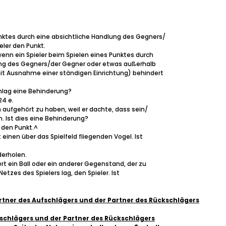
unktes durch eine absichtliche Handlung des Gegners/
eler den Punkt.
wenn ein Spieler beim Spielen eines Punktes durch
ung des Gegners/der Gegner oder etwas außerhalb
mit Ausnahme einer ständigen Einrichtung) behindert
schlag eine Behinderung?
24 e.
en aufgehört zu haben, weil er dachte, dass sein/
 Ist dies eine Behinderung?
t den Punkt.^
ifft einen über das Spielfeld fliegenden Vogel. Ist
derholen.
rt ein Ball oder ein anderer Gegenstand, der zu
etzes des Spielers lag, den Spieler. Ist
artner des Aufschlägers und der Partner des Rückschlägers
fschlägers und der Partner des Rückschlägers