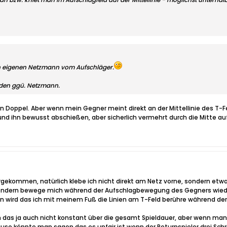
 den eigenen Netzmann vom Aufschläger.
 den ggü. Netzmann.
an Doppel. Aber wenn mein Gegner meint direkt an der Mittellinie des T-
und ihn bewusst abschießen, aber sicherlich vermehrt durch die Mitte au
bergekommen, natürlich klebe ich nicht direkt am Netz vorne, sondern etwa
 sondern bewege mich während der Aufschlagbewegung des Gegners wiede
n wird das ich mit meinem Fuß die Linien am T-Feld berühre während der 
ch das ja auch nicht konstant über die gesamt Spieldauer, aber wenn m
uso könnte man sagen das es unfair ist wenn der Returnspieler drei Sch