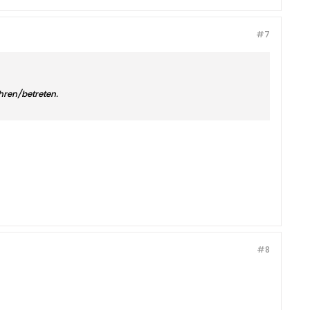
#7
hren/betreten.
#8