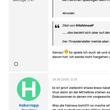
Beiträge:
1747
4knoten
Zitat von
fritzhimself
.......das bezieht sich aber auf
Der Threadersteller meinte aber
Genau!
So spiele ich auch ab und 
davon hat. Ich werde nicht hergehen 
26.08.2009, 12:26
Es ist jetzt vielleicht etwas krass rü
sturr dann an der Mittellinie stehen
Diskussionen in denen mir vorgeworfe
Haberlapp
Was die Fairness betrifft so mache i
ab und zu doch ein gutes Mittel. Gena