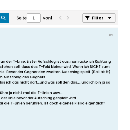
Seite
von
1
Filter
#1
 der T-Linie. Erster Aufschlag ist aus, nun rücke ich Richtung
tstehen soll, dass das T-Feld kleiner wird. Wenn ich NICHT zum
e. Bevor der Gegner den zweiten Aufschlag spielt (Ball trifft)
beim Aufschlag des Gegners.
ch das nicht darf...und was soll den das.....und ich bin ja so
hre ja nicht mal die T-Linien usw....
r Linie bevor der Aufschlag gespielt wird.
ar die T-Linien berühren. Ist doch eigenes Risiko eigentlich?