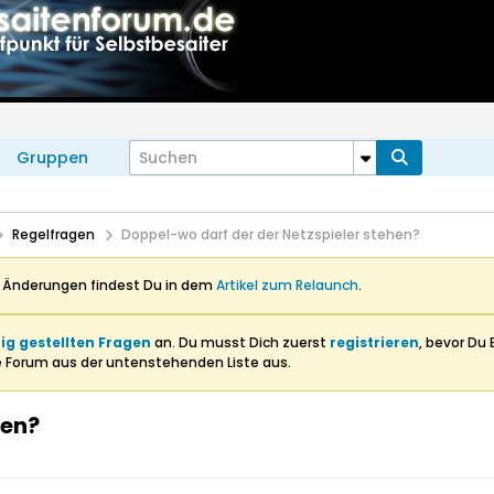
Gruppen
Regelfragen
Doppel-wo darf der der Netzspieler stehen?
n Änderungen findest Du in dem
Artikel zum Relaunch
.
ig gestellten Fragen
an. Du musst Dich zuerst
registrieren
, bevor Du 
e Forum aus der untenstehenden Liste aus.
hen?