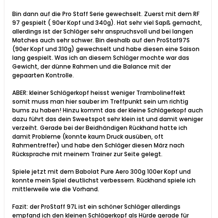
Bin dann auf die Pro Staff Serie gewechselt. Zuerst mit dem RF
97 gespielt ( 90er Kopf und 340g). Hat sehr viel Sapß gemacht,
allerdings ist der Schläger sehr anspruchsvoll und bei langen
Matches auch sehr schwer. Bin deshalb auf den ProStaf97S
(90er Kopf und 310g) gewechselt und habe diesen eine Saison
lang gespielt. Was ich an diesem Schläger mochte war das
Gewicht, der dünne Rahmen und die Balance mit der
gepaarten Kontrolle.
ABER: kleiner Schlägerkopf heisst weniger Trambolineffekt
somit muss man hier sauber im Treffpunkt sein um richtig
bums zu haben! Hinzu kommt das der kleine Schlägerkopf auch
dazu führt das dein Sweetspot sehr klein ist und damit weniger
verzeiht. Gerade bei der Beidhändigen Rückhand hatte ich
damit Probleme (konnte kaum Druck ausüben, oft
Rahmentreffer) und habe den Schläger diesen März nach
Rücksprache mit meinem Trainer zur Seite gelegt.
Spiele jetzt mit dem Babolat Pure Aero 300g 100er Kopf und
konnte mein Spiel deutlichst verbessern. Rückhand spiele ich
mittlerweile wie die Vorhand.
Fazit: der ProStaff 97L ist ein schöner Schläger allerdings
empfand ich den kleinen Schlägerkopf als Hürde gerade für