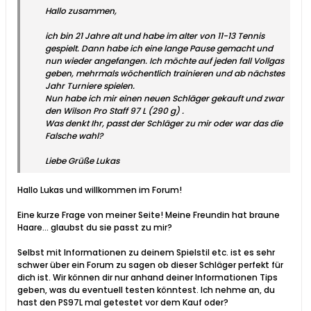
Hallo zusammen,
ich bin 21 Jahre alt und habe im alter von 11-13 Tennis
gespielt. Dann habe ich eine lange Pause gemacht und
nun wieder angefangen. Ich möchte auf jeden fall Vollgas
geben, mehrmals wöchentlich trainieren und ab nächstes
Jahr Turniere spielen.
Nun habe ich mir einen neuen Schläger gekauft und zwar
den Wilson Pro Staff 97 L (290 g) .
Was denkt Ihr, passt der Schläger zu mir oder war das die
Falsche wahl?
Liebe Grüße Lukas
Hallo Lukas und willkommen im Forum!
Eine kurze Frage von meiner Seite! Meine Freundin hat braune
Haare... glaubst du sie passt zu mir?
Selbst mit Informationen zu deinem Spielstil etc. ist es sehr
schwer über ein Forum zu sagen ob dieser Schläger perfekt für
dich ist. Wir können dir nur anhand deiner Informationen Tips
geben, was du eventuell testen könntest. Ich nehme an, du
hast den PS97L mal getestet vor dem Kauf oder?