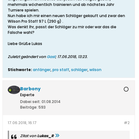
mehrmals wöchentlich trainieren und ab nächstes Jahr
Turniere spielen.
Nun habe ich mir einen neuen Schläger gekauft und zwar den
Wilson Pro Staff 97 L (290 g) .
Was denkt Ihr, passt der Schläger zu mir oder war das die
Falsche wahl?
Liebe Grüße Lukas
Zuletzt geändert von
Gast
;
17.06.2018, 13:23
.
Stichworte:
anfänger
,
pro staff
,
schläger
,
wilson
Barbony
Experte
Dabei seit:
01.08.2014
Beiträge:
593
17.06.2018, 16:17
#2
Zitat von
Lukas_R