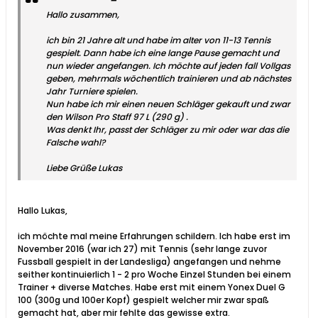
Hallo zusammen,
ich bin 21 Jahre alt und habe im alter von 11-13 Tennis
gespielt. Dann habe ich eine lange Pause gemacht und
nun wieder angefangen. Ich möchte auf jeden fall Vollgas
geben, mehrmals wöchentlich trainieren und ab nächstes
Jahr Turniere spielen.
Nun habe ich mir einen neuen Schläger gekauft und zwar
den Wilson Pro Staff 97 L (290 g) .
Was denkt Ihr, passt der Schläger zu mir oder war das die
Falsche wahl?
Liebe Grüße Lukas
Hallo Lukas,
ich möchte mal meine Erfahrungen schildern. Ich habe erst im
November 2016 (war ich 27) mit Tennis (sehr lange zuvor
Fussball gespielt in der Landesliga) angefangen und nehme
seither kontinuierlich 1 - 2 pro Woche Einzel Stunden bei einem
Trainer + diverse Matches. Habe erst mit einem Yonex Duel G
100 (300g und 100er Kopf) gespielt welcher mir zwar spaß
gemacht hat, aber mir fehlte das gewisse extra.