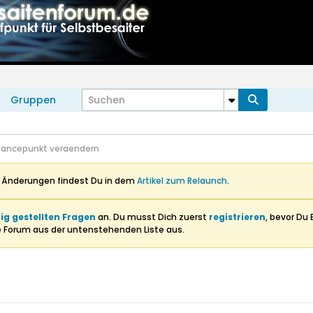
Gruppen
lancepunkt veraendern
n Änderungen findest Du in dem
Artikel zum Relaunch
.
ig gestellten Fragen
an. Du musst Dich zuerst
registrieren
, bevor Du 
e Forum aus der untenstehenden Liste aus.