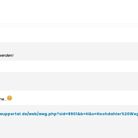
 werden!
e...
.wuppertal.de/web/awg.php?sid=8901&b=H&s=Hochdahler%20W