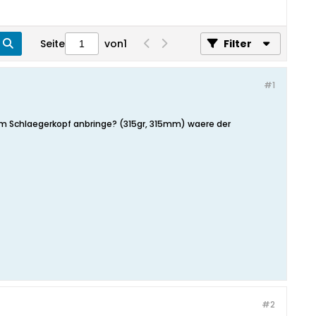
Seite
von
1
Filter
#1
 am Schlaegerkopf anbringe? (315gr, 315mm) waere der
#2