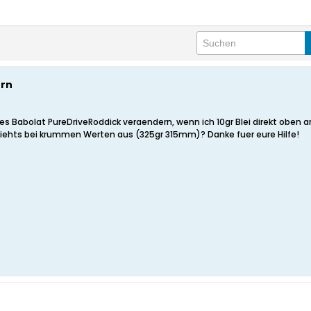
rn
es Babolat PureDriveRoddick veraendern, wenn ich 10gr Blei direkt oben
ehts bei krummen Werten aus (325gr 315mm)? Danke fuer eure Hilfe!