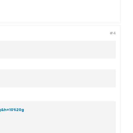
#4
eg&h=10%20g