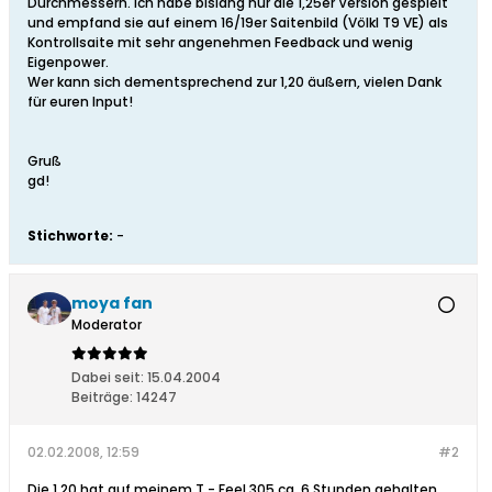
Durchmessern. Ich habe bislang nur die 1,25er Version gespielt
und empfand sie auf einem 16/19er Saitenbild (Völkl T9 VE) als
Kontrollsaite mit sehr angenehmen Feedback und wenig
Eigenpower.
Wer kann sich dementsprechend zur 1,20 äußern, vielen Dank
für euren Input!
Gruß
gd!
Stichworte:
-
moya fan
Moderator
Dabei seit:
15.04.2004
Beiträge:
14247
02.02.2008, 12:59
#2
Die 1.20 hat auf meinem T - Feel 305 ca. 6 Stunden gehalten.