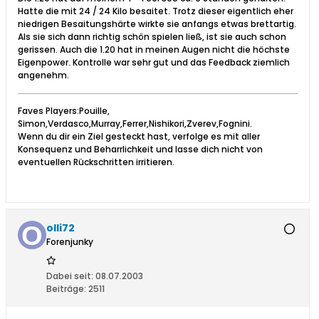
Hatte die mit 24 / 24 Kilo besaitet. Trotz dieser eigentlich eher
niedrigen Besaitungshärte wirkte sie anfangs etwas brettartig.
Als sie sich dann richtig schön spielen ließ, ist sie auch schon
gerissen. Auch die 1.20 hat in meinen Augen nicht die höchste
Eigenpower. Kontrolle war sehr gut und das Feedback ziemlich
angenehm.
Faves Players:Pouille,
Simon,Verdasco,Murray,Ferrer,Nishikori,Zverev,Fognini.
Wenn du dir ein Ziel gesteckt hast, verfolge es mit aller
Konsequenz und Beharrlichkeit und lasse dich nicht von
eventuellen Rückschritten irritieren.
olli72
Forenjunky
Dabei seit:
08.07.2003
Beiträge:
2511