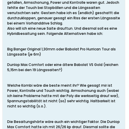
gefallen, Armschonung, Power und Kontrolle waren gut. Jedoch
fehlte der Touch bei Stopbällen und die Längssaiten
verrutschten sehr. Gestern habe ich es (endlich) geschafft die
durchzukloppen, genauer gesagt ein Riss der ersten Längssaite
bei einem Vorhanddrive Schlag.
Also will ich eine neue Saite drauftun. Und diesmal soll es eine
Hybridbesaitung sein. Folgende Alternativen habe ich:
Big Banger Original 1,30mm oder Babolat Pro Hurrican Tour als
Längssaite (je 6m)
Dunlop Max Comfort oder eine ältere Babolat VS Gold (reichen
5,15m bei den 19 Längssaiten?)
Welche Kombi wäre die beste meint ihr? Wie gesagt mir ist
Power, Kontrolle und Touch wichtig. Armschonung auch (wobei
ich keine Probleme hatte mit der Poly die werkseitig drauf war),
Spannungstabilität ist nicht (so) sehr wichtig. Haltbarkeit ist
nicht so wichtig (s.o.).
Die Besaitungshärte wäre auch ein wichtiger Faktor. Die Dunlop
Max Comfort hatte ich mit 26/26 kp drauf. Diesmal sollte die