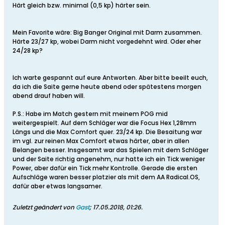
Härt gleich bzw. minimal (0,5 kp) härter sein.
Mein Favorite wäre: Big Banger Original mit Darm zusammen.
Härte 23/27 kp, wobei Darm nicht vorgedehnt wird. Oder eher
24/28 kp?
Ich warte gespannt auf eure Antworten. Aber bitte beeilt euch,
da ich die Saite gerne heute abend oder spätestens morgen
abend drauf haben will.
P.S.: Habe im Match gestern mit meinem POG mid
weitergespielt. Auf dem Schläger war die Focus Hex 1,28mm
Längs und die Max Comfort quer. 23/24 kp. Die Besaitung war
im vgl. zur reinen Max Comfort etwas härter, aber in allen
Belangen besser. Insgesamt war das Spielen mit dem Schläger
und der Saite richtig angenehm, nur hatte ich ein Tick weniger
Power, aber dafür ein Tick mehr Kontrolle. Gerade die ersten
Aufschläge waren besser platzier als mit dem AA Radical.OS,
dafür aber etwas langsamer.
Zuletzt geändert von
Gast
;
17.05.2018, 01:26
.