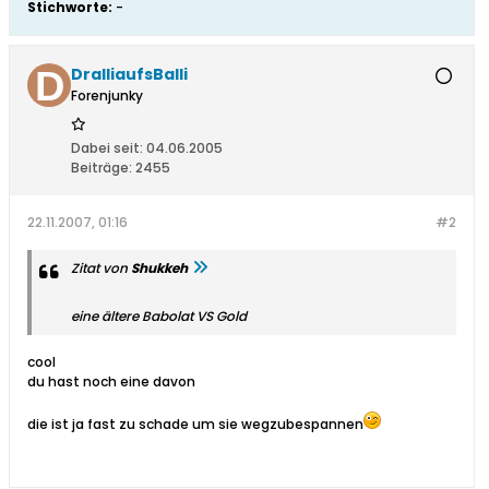
Stichworte:
-
DralliaufsBalli
Forenjunky
Dabei seit:
04.06.2005
Beiträge:
2455
22.11.2007, 01:16
#2
Zitat von
Shukkeh
eine ältere Babolat VS Gold
cool
du hast noch eine davon
die ist ja fast zu schade um sie wegzubespannen