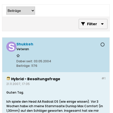
Filter
Shukkeh
Veteran
Dabei seit:
03.05.2004
Beiträge:
1176
#1
Hybrid - Besaitungsfrage
21.11.2007, 17:05
Guten Tag.
Ich spiele den Head AA Radical.OS (wie einige wissen). Vor 3
Wochen habe ich meine Stammsaite Dunlop Max Comfort (in
1,30mm) auf den Schläger geworfen. Insgesamt hat sie mir