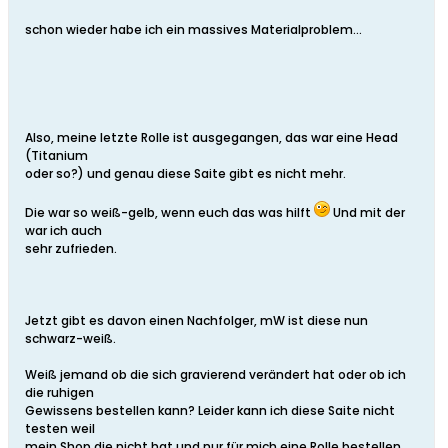
schon wieder habe ich ein massives Materialproblem...
Also, meine letzte Rolle ist ausgegangen, das war eine Head
(Titanium
oder so?) und genau diese Saite gibt es nicht mehr.
Die war so weiß-gelb, wenn euch das was hilft
Und mit der
war ich auch
sehr zufrieden.
Jetzt gibt es davon einen Nachfolger, mW ist diese nun
schwarz-weiß.
Weiß jemand ob die sich gravierend verändert hat oder ob ich
die ruhigen
Gewissens bestellen kann? Leider kann ich diese Saite nicht
testen weil
mein Shop die nicht hat und nur für mich eine Rolle bestellen