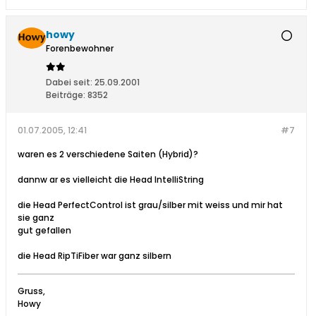
howy
Forenbewohner
Dabei seit:
25.09.2001
Beiträge:
8352
01.07.2005, 12:41
#7
waren es 2 verschiedene Saiten (Hybrid)?
dannw ar es vielleicht die Head IntelliString
die Head PerfectControl ist grau/silber mit weiss und mir hat
sie ganz
gut gefallen
die Head RipTiFiber war ganz silbern
Gruss,
Howy