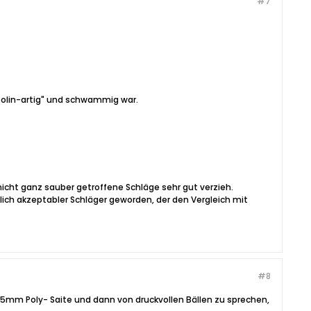
#7
mpolin-artig" und schwammig war.
h nicht ganz sauber getroffene Schläge sehr gut verzieh.
lich akzeptabler Schläger geworden, der den Vergleich mit
#8
35mm Poly- Saite und dann von druckvollen Bällen zu sprechen,