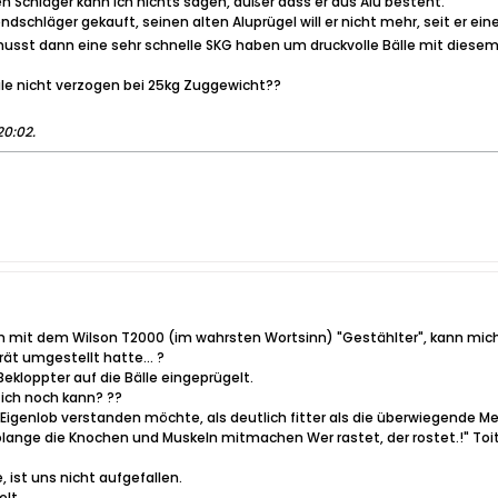
en Schläger kann ich nichts sagen, außer dass er aus Alu besteht.
chläger gekauft, seinen alten Aluprügel will er nicht mehr, seit er ein
u musst dann eine sehr schnelle SKG haben um druckvolle Bälle mit dies
ule nicht verzogen bei 25kg Zuggewicht??
20:02
.
hren mit dem Wilson T2000 (im wahrsten Wortsinn) "Gestählter", kann mi
t umgestellt hatte... ?
ekloppter auf die Bälle eingeprügelt.
 ich noch kann? ??
s Eigenlob verstanden möchte, als deutlich fitter als die überwiegende 
lange die Knochen und Muskeln mitmachen Wer rastet, der rostet.!" Toito
 ist uns nicht aufgefallen.
elt.