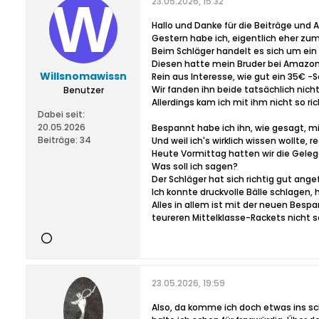
23.05.2026, 15:32
Hallo und Danke für die Beiträge und
Gestern habe ich, eigentlich eher zum
Beim Schläger handelt es sich um ein 
Diesen hatte mein Bruder bei Amazon
Willsnomawissn
Rein aus Interesse, wie gut ein 35€ -
Wir fanden ihn beide tatsächlich nich
Benutzer
Allerdings kam ich mit ihm nicht so 
Dabei seit:
20.05.2026
Bespannt habe ich ihn, wie gesagt, mi
Beiträge:
34
Und weil ich's wirklich wissen wollte, r
Heute Vormittag hatten wir die Geleg
Was soll ich sagen?
Der Schläger hat sich richtig gut angef
Ich konnte druckvolle Bälle schlagen, 
Alles in allem ist mit der neuen Besp
teureren Mittelklasse-Rackets nicht
23.05.2026, 19:59
Also, da komme ich doch etwas ins sc