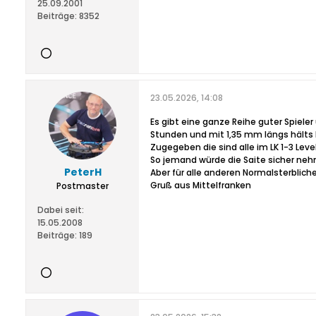
25.09.2001
Beiträge:
8352
23.05.2026, 14:08
Es gibt eine ganze Reihe guter Spieler 
Stunden und mit 1,35 mm längs hälts 
Zugegeben die sind alle im LK 1-3 Leve
So jemand würde die Saite sicher ne
PeterH
Aber für alle anderen Normalsterbliche
Gruß aus Mittelfranken
Postmaster
Dabei seit:
15.05.2008
Beiträge:
189