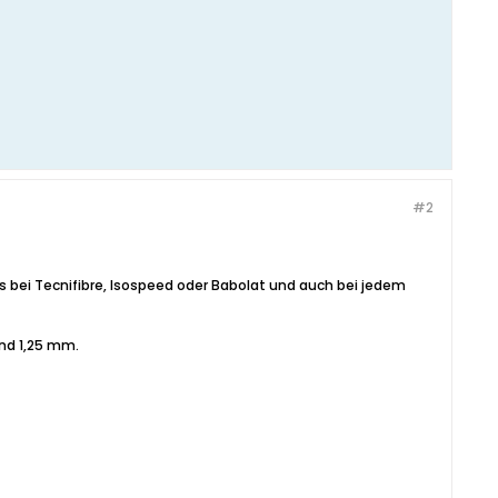
#2
 es bei Tecnifibre, Isospeed oder Babolat und auch bei jedem
ind 1,25 mm.