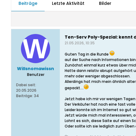
Beiträge
Letzte Aktivität
Bilder
Ten-Serv Poly-Spezial: kennt 
21.05.2026, 10:35
Guten Tag in die Runde
auf der Suche nach Informationen bin
Zunächst einmal kurz etwas über mich:
Willsnomawissn
Hatte dann relativ abrupt aufgehört u
Benutzer
mehr oder weniger abgeschlossen.
Allerdings hat mich mein ähnlich alter
Dabei seit:
gepackt....
20.05.2026
Beiträge:
34
Jetzt habe ich mir vor wenigen Tagen
Der Verkäufer hat noch eine fast voll
Leider konnte ich im Internet so gut wi
Jetzt würde mich mal interessieren, 
Lohnt es sich, diese Saite auf einen 
Oder sollte ich sie lediglich zum Üb