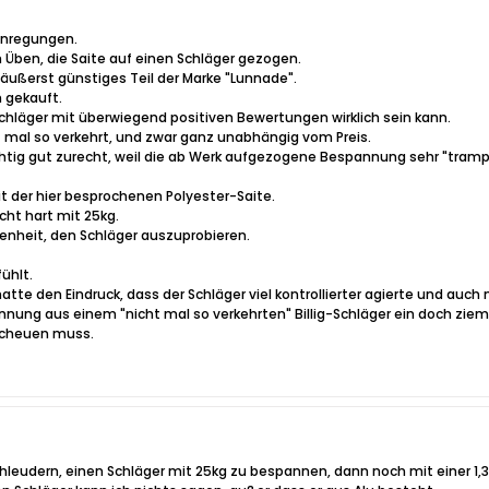
 Anregungen.
 Üben, die Saite auf einen Schläger gezogen.
äußerst günstiges Teil der Marke "Lunnade".
 gekauft.
Schläger mit überwiegend positiven Bewertungen wirklich sein kann.
t mal so verkehrt, und zwar ganz unabhängig vom Preis.
richtig gut zurecht, weil die ab Werk aufgezogene Bespannung sehr "tra
t der hier besprochenen Polyester-Saite.
echt hart mit 25kg.
enheit, den Schläger auszuprobieren.
ühlt.
hatte den Eindruck, dass der Schläger viel kontrollierter agierte und auc
annung aus einem "nicht mal so verkehrten" Billig-Schläger ein doch ziem
 scheuen muss.
hleudern, einen Schläger mit 25kg zu bespannen, dann noch mit einer 1,