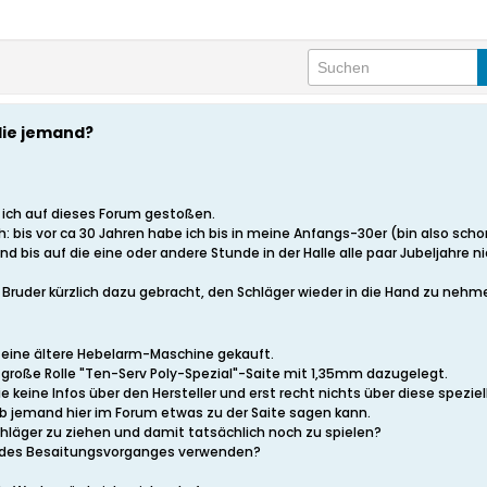
die jemand?
 ich auf dieses Forum gestoßen.
 bis vor ca 30 Jahren habe ich bis in meine Anfangs-30er (bin also schon 
nd bis auf die eine oder andere Stunde in der Halle alle paar Jubeljahre
 Bruder kürzlich dazu gebracht, den Schläger wieder in die Hand zu nehme
 eine ältere Hebelarm-Maschine gekauft.
e große Rolle "Ten-Serv Poly-Spezial"-Saite mit 1,35mm dazugelegt.
e keine Infos über den Hersteller und erst recht nichts über diese speziel
ob jemand hier im Forum etwas zu der Saite sagen kann.
Schläger zu ziehen und damit tatsächlich noch zu spielen?
en des Besaitungsvorganges verwenden?