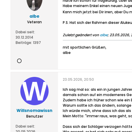
halte ich schon für fragwürdig. Über d
Habe meinem Enkel einen neuen Jugends
Kann mich jetzt bei Dir irren, aber D
albe
Veteran
P.S. Hat sich der Rahmen dieser Aluke
Dabei seit:
Zuletzt geändert von
albe
;
23.05.2026, 
30.12.2014
Beiträge:
1397
mit sportlichen Grüßen,
albe
23.05.2026, 20:50
Ich sag mal so: als ein in jungen Ja
damals schon auf ein moderneres Gerä
Zudem habe ich früher schon wie ein B
Warum sollte ich das ändern, solange
Willsnomawissn
Ich würde mich, ohne dass ich das al
Mein Motto: "immer raus, was geht, so
Benutzer
Dabei seit:
Dass sich der Schläger verzogen hätte,
20.05.2026
Wie gesagt, er hat sich sehr gut gespi