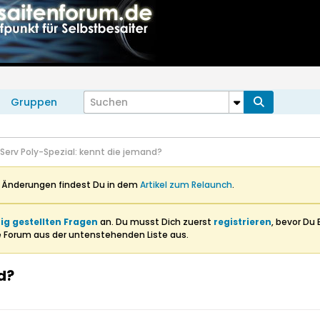
Gruppen
Serv Poly-Spezial: kennt die jemand?
n Änderungen findest Du in dem
Artikel zum Relaunch
.
ig gestellten Fragen
an. Du musst Dich zuerst
registrieren
, bevor Du 
e Forum aus der untenstehenden Liste aus.
d?