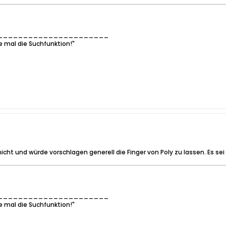
______________________
e mal die Suchfunktion!"
cht und würde vorschlagen generell die Finger von Poly zu lassen. Es sei d
______________________
e mal die Suchfunktion!"