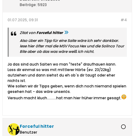
Beiträge:
5923
01.07.2025, 09:31
#4
Zitat von
Forceful hitter
Also über ein Tipp für eine Saite wäre ich sehr dankbar.
lese hier öfter mal die MSV Focus Hex und die Solinco Tour
Bite aber ob das was wäre weiß ich nicht.
Ja das sind auch Saiten wo man "feste" draufhauen kann.
Lass dir einmal so was mit mittlerer Härte (ev. 23/22kg)
aufziehen und dann siehst du eh ob´s dir taugt oder eher
nichts ist.
Wie sollen wir dir Tipps geben, wenn dich noch niemand spielen
gesehen hat - das wäre unseriös.
Versuch macht kluch..........hat man hier früher immer gesagt.
Forceful hitter
Benutzer