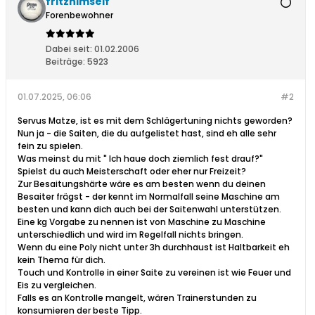
fritzhimself
Forenbewohner
Dabei seit:
01.02.2006
Beiträge:
5923
01.07.2025, 06:06
#2
Servus Matze, ist es mit dem Schlägertuning nichts geworden?
Nun ja - die Saiten, die du aufgelistet hast, sind eh alle sehr
fein zu spielen.
Was meinst du mit " Ich haue doch ziemlich fest drauf?"
Spielst du auch Meisterschaft oder eher nur Freizeit?
Zur Besaitungshärte wäre es am besten wenn du deinen
Besaiter frägst - der kennt im Normalfall seine Maschine am
besten und kann dich auch bei der Saitenwahl unterstützen.
Eine kg Vorgabe zu nennen ist von Maschine zu Maschine
unterschiedlich und wird im Regelfall nichts bringen.
Wenn du eine Poly nicht unter 3h durchhaust ist Haltbarkeit eh
kein Thema für dich.
Touch und Kontrolle in einer Saite zu vereinen ist wie Feuer und
Eis zu vergleichen.
Falls es an Kontrolle mangelt, wären Trainerstunden zu
konsumieren der beste Tipp.