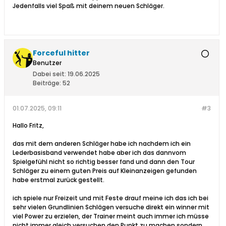
Jedenfalls viel Spaß mit deinem neuen Schläger.
Forceful hitter
Benutzer
Dabei seit:
19.06.2025
Beiträge:
52
01.07.2025, 09:11
#3
Hallo Fritz,
das mit dem anderen Schläger habe ich nachdem ich ein
Lederbasisband verwendet habe aber ich das dannvom
Spielgefühl nicht so richtig besser fand und dann den Tour
Schläger zu einem guten Preis auf Kleinanzeigen gefunden
habe erstmal zurück gestellt.
ich spiele nur Freizeit und mit Feste drauf meine ich das ich bei
sehr vielen Grundlinien Schlägen versuche direkt ein winner mit
viel Power zu erzielen, der Trainer meint auch immer ich müsse
nicht immer gleich versuchen den Punkt zu machen sondern