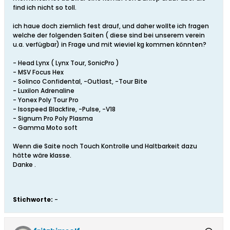
find ich nicht so toll.
ich haue doch ziemlich fest drauf, und daher wollte ich fragen
welche der folgenden Saiten ( diese sind bei unserem verein
u.a. verfügbar) in Frage und mit wieviel kg kommen könnten?
- Head Lynx ( Lynx Tour, SonicPro )
- MSV Focus Hex
- Solinco Confidental, -Outlast, -Tour Bite
- Luxilon Adrenaline
- Yonex Poly Tour Pro
- Isospeed Blackfire, -Pulse, -V18
- Signum Pro Poly Plasma
- Gamma Moto soft
Wenn die Saite noch Touch Kontrolle und Haltbarkeit dazu
hätte wäre klasse.
Danke .
Stichworte:
-