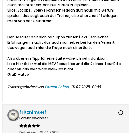
auch mal öfter einfach nur zurück zu spielen.
Slice, Stopps , Voleys kann ich jedoch durchaus mit Gefühl
spielen, das sagt auch der Trainer, also eher „hart“ Schlagen
mehr von der Grundlinie!
Der Besaiter hält sich mit Tipps zurück ( evtl. schlechte
Erfahrungen macht das auch nur nebenbei für den Verein),
deswegen auch hier die Frage nach einer Saite.
Also über ein Tipp für eine Saite wäre ich sehr dankbar.
lese hier öfter mal die MSV Focus Hex und die Solinco Tour Bite
aber ob das was wäre weiß ich nicht.
Gruß Matze
Zuletzt geändert von
Forceful hitter
;
01.07.2025, 09:16
.
fritzhimself
Forenbewohner
Dabei seit:
01.02.2006