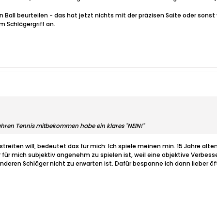
all beurteilen - das hat jetzt nichts mit der präzisen Saite oder sonst
m Schlägergriff an.
Jahren Tennis mitbekommen habe ein klares "NEIN!"
treiten will, bedeutet das für mich: Ich spiele meinen min. 15 Jahre alte
er für mich subjektiv angenehm zu spielen ist, weil eine objektive Verbes
anderen Schläger nicht zu erwarten ist. Dafür bespanne ich dann liebe