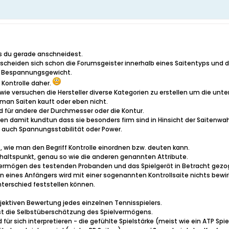
s du gerade anschneidest.
 scheiden sich schon die Forumsgeister innerhalb eines Saitentyps und de
m Bespannungsgewicht.
 Kontrolle daher.
wie versuchen die Hersteller diverse Kategorien zu erstellen um die unt
man Saiten kauft oder eben nicht.
d für andere der Durchmesser oder die Kontur.
n damit kundtun dass sie besonders firm sind in Hinsicht der Saitenwah
ie auch Spannungsstabilität oder Power.
wie man den Begriff Kontrolle einordnen bzw. deuten kann.
nhaltspunkt, genau so wie die anderen genannten Attribute.
vermögen des testenden Probanden und das Spielgerät in Betracht gez
n eines Anfängers wird mit einer sogenannten Kontrollsaite nichts bewir
Unterschied feststellen können.
ubjektiven Bewertung jedes einzelnen Tennisspielers.
st die Selbstüberschätzung des Spielvermögens.
ür sich interpretieren - die gefühlte Spielstärke (meist wie ein ATP Spie