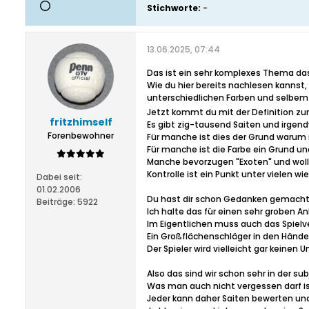
Stichworte:
-
13.06.2025, 07:44
Das ist ein sehr komplexes Thema da
Wie du hier bereits nachlesen kannst,
unterschiedlichen Farben und selbe
Jetzt kommt du mit der Definition zur
fritzhimself
Es gibt zig-tausend Saiten und irgend
Forenbewohner
Für manche ist dies der Grund warum 
Für manche ist die Farbe ein Grund un
Manche bevorzugen "Exoten" und wolle
Kontrolle ist ein Punkt unter vielen w
Dabei seit:
01.02.2006
Du hast dir schon Gedanken gemacht, 
Beiträge:
5922
Ich halte das für einen sehr groben A
Im Eigentlichen muss auch das Spiel
Ein Großflächenschläger in den Hände
Der Spieler wird vielleicht gar keinen 
Also das sind wir schon sehr in der s
Was man auch nicht vergessen darf i
Jeder kann daher Saiten bewerten und f