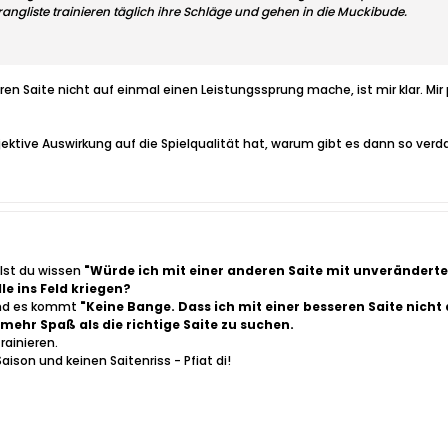
rangliste trainieren täglich ihre Schläge und gehen in die Muckibude.
en Saite nicht auf einmal einen Leistungssprung mache, ist mir klar. Mir
jektive Auswirkung auf die Spielqualität hat, warum gibt es dann so verd
llst du wissen
"Würde ich mit einer anderen Saite mit unverändert
e ins Feld kriegen?
und es kommt
"Keine Bange. Dass ich mit einer besseren Saite nicht
mehr Spaß als die richtige Saite zu suchen.
rainieren.
ison und keinen Saitenriss - Pfiat di!