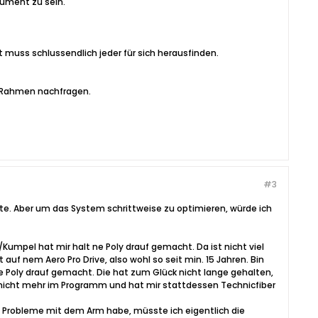
gument zu sein.
t muss schlussendlich jeder für sich herausfinden.
n Rahmen nachfragen.
#3
ite. Aber um das System schrittweise zu optimieren, würde ich
umpel hat mir halt ne Poly drauf gemacht. Da ist nicht viel
uf nem Aero Pro Drive, also wohl so seit min. 15 Jahren. Bin
 Poly drauf gemacht. Die hat zum Glück nicht lange gehalten,
n nicht mehr im Programm und hat mir stattdessen Technicfiber
ine Probleme mit dem Arm habe, müsste ich eigentlich die