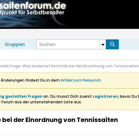
Gruppen
relle Frage: Was bedeutet Kontrolle bei der Einordnung von Tennissaiten
n Änderungen findest Du in dem
Artikel zum Relaunch
.
ig gestellten Fragen
an. Du musst Dich zuerst
registrieren
, bevor Du 
e Forum aus der untenstehenden Liste aus.
 bei der Einordnung von Tennissaiten