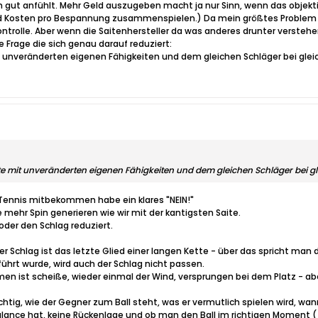
 mich gut anfühlt. Mehr Geld auszugeben macht ja nur Sinn, wenn das objek
nd Kosten pro Bespannung zusammenspielen.) Da mein größtes Problem woh
ontrolle. Aber wenn die Saitenhersteller da was anderes drunter verstehen
ve Frage die sich genau darauf reduziert:
 unveränderten eigenen Fähigkeiten und dem gleichen Schläger bei gleic
te mit unveränderten eigenen Fähigkeiten und dem gleichen Schläger bei gle
 Tennis mitbekommen habe ein klares "NEIN!"
 mehr Spin generieren wie wir mit der kantigsten Saite.
oder den Schlag reduziert.
r Schlag ist das letzte Glied einer langen Kette - über das spricht man 
führt wurde, wird auch der Schlag nicht passen.
ahmen ist scheiße, wieder einmal der Wind, versprungen bei dem Platz - ab
ichtig, wie der Gegner zum Ball steht, was er vermutlich spielen wird,
alance hat, keine Rückenlage und ob man den Ball im richtigen Moment 