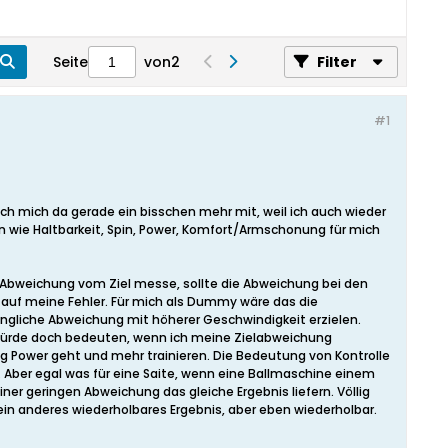
Seite
von
2
Filter
#1
ich mich da gerade ein bisschen mehr mit, weil ich auch wieder
 wie Haltbarkeit, Spin, Power, Komfort/Armschonung für mich
he Abweichung vom Ziel messe, sollte die Abweichung bei den
er auf meine Fehler. Für mich als Dummy wäre das die
rüngliche Abweichung mit höherer Geschwindigkeit erzielen.
as würde doch bedeuten, wenn ich meine Zielabweichung
ng Power geht und mehr trainieren. Die Bedeutung von Kontrolle
t. Aber egal was für eine Saite, wenn eine Ballmaschine einem
iner geringen Abweichung das gleiche Ergebnis liefern. Völlig
e ein anderes wiederholbares Ergebnis, aber eben wiederholbar.