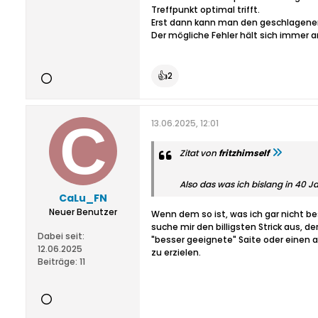
Treffpunkt optimal trifft.
Erst dann kann man den geschlagenen B
Der mögliche Fehler hält sich immer a
👍
2
13.06.2025, 12:01
Zitat von
fritzhimself
Also das was ich bislang in 40 
CaLu_FN
Neuer Benutzer
Wenn dem so ist, was ich gar nicht bes
suche mir den billigsten Strick aus, d
Dabei seit:
"besser geeignete" Saite oder einen 
12.06.2025
zu erzielen.
Beiträge:
11