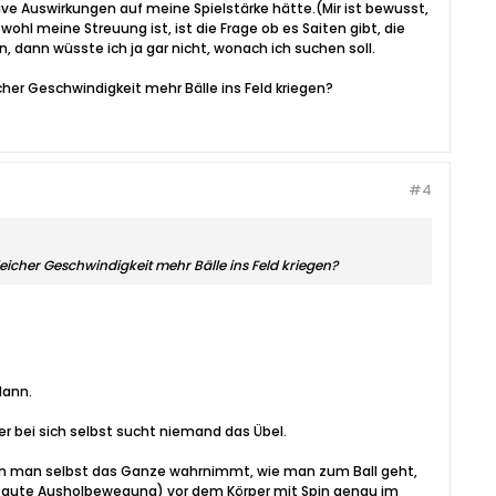
tive Auswirkungen auf meine Spielstärke hätte.(Mir ist bewusst,
l meine Streuung ist, ist die Frage ob es Saiten gibt, die
, dann wüsste ich ja gar nicht, wonach ich suchen soll.
her Geschwindigkeit mehr Bälle ins Feld kriegen?
#4
icher Geschwindigkeit mehr Bälle ins Feld kriegen?
dann.
er bei sich selbst sucht niemand das Übel.
 wann man selbst das Ganze wahrnimmt, wie man zum Ball geht,
( gute Ausholbewegung) vor dem Körper mit Spin genau im