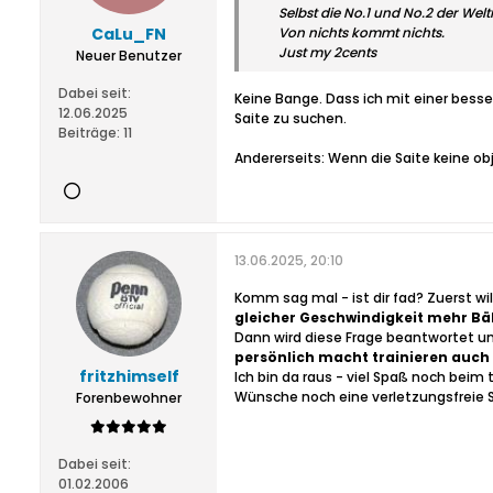
Selbst die No.1 und No.2 der Welt
CaLu_FN
Von nichts kommt nichts.
Just my 2cents
Neuer Benutzer
Dabei seit:
Keine Bange. Dass ich mit einer besser
12.06.2025
Saite zu suchen.
Beiträge:
11
Andererseits: Wenn die Saite keine ob
13.06.2025, 20:10
Komm sag mal - ist dir fad? Zuerst wi
gleicher Geschwindigkeit mehr Bäll
Dann wird diese Frage beantwortet 
persönlich macht trainieren auch 
fritzhimself
Ich bin da raus - viel Spaß noch beim t
Wünsche noch eine verletzungsfreie Sa
Forenbewohner
Dabei seit:
01.02.2006