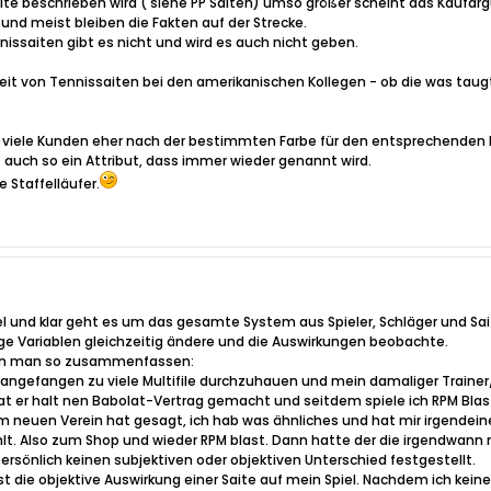
aite beschrieben wird ( siehe PP Saiten) umso größer scheint das Kaufar
n und meist bleiben die Fakten auf der Strecke.
issaiten gibt es nicht und wird es auch nicht geben.
gkeit von Tennissaiten bei den amerikanischen Kollegen - ob die was taug
s viele Kunden eher nach der bestimmten Farbe für den entsprechende
st auch so ein Attribut, dass immer wieder genannt wird.
 Staffelläufer.
el und klar geht es um das gesamte System aus Spieler, Schläger und Sa
ge Variablen gleichzeitig ändere und die Auswirkungen beobachte.
kann man so zusammenfassen:
angefangen zu viele Multifile durchzuhauen und mein damaliger Trainer/K
 er halt nen Babolat-Vertrag gemacht und seitdem spiele ich RPM Blast a
neuen Verein hat gesagt, ich hab was ähnliches und hat mir irgendeine
ühlt. Also zum Shop und wieder RPM blast. Dann hatte der die irgendwan
rsönlich keinen subjektiven oder objektiven Unterschied festgestellt.
ist die objektive Auswirkung einer Saite auf mein Spiel. Nachdem ich ke