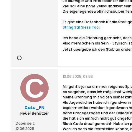
Je blumiger und interessanter eine S
Ziel soll eine hohe Verkaufbarkeit sei
Die eigerlegendewollmilchsau bei Tenn
Es gibt eine Datenbank für die Steifi
String Stiffness Tool
Ich habe die Erfahrung gemacht, das
Also mehr Schein als Sein - Stylisch i
Jetzt übergebe ich den Stab an andere
13.06.2025, 08:53
Mir geht's ja nur um mein eigenes Spi
so vorgehen, dass ich möglichst weni
Meine Erfahrung mit Saiten bisher 
Als Jugendlicher habe ich irgendwann 
CaLu_FN
experimentiert worden. Irgendwann hat
dann umgegezogen und der Kollege im 
Neuer Benutzer
die hat sich einfach nicht gut angef
Dabei seit:
Black Code drauf gemacht. Habe ich pe
12.06.2025
Was ich noch nie feststellen konnte, 