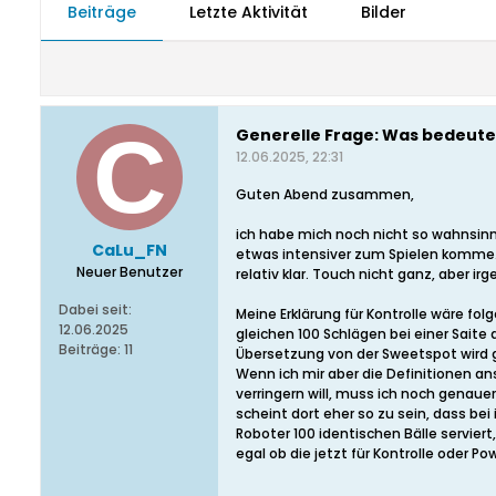
Beiträge
Letzte Aktivität
Bilder
Generelle Frage: Was bedeutet
12.06.2025, 22:31
Guten Abend zusammen,
ich habe mich noch nicht so wahnsinni
CaLu_FN
etwas intensiver zum Spielen komme. 
Neuer Benutzer
relativ klar. Touch nicht ganz, aber ir
Dabei seit:
Meine Erklärung für Kontrolle wäre fo
12.06.2025
gleichen 100 Schlägen bei einer Saite 
Beiträge:
11
Übersetzung von der Sweetspot wird gr
Wenn ich mir aber die Definitionen a
verringern will, muss ich noch genau
scheint dort eher so zu sein, dass be
Roboter 100 identischen Bälle serviert
egal ob die jetzt für Kontrolle oder P