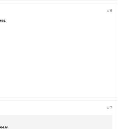
#6
ess.
#7
ness.