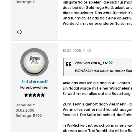
Beiträge:
11
billigste Saite spielen, die sich für
dass bei der Geldfrage Haltbarkeit u
diese reduzieren. Das wäre für mich K
Und für mich ist das halt eine objekti
Würde ich mit einer anderen Saite mit
13.06.2025, 11:42
Zitat von
CaLu_FN
Würde ich mit einer anderen Sai
fritzhimself
Also das was ich bislang in 40 Jahren
Forenbewohner
Ein Nadal würde mit einer Wäscheleine
Es wird immer alles auf die Besaitung 
Zum Tennis gehört doch viel mehr - de
Dabei seit:
Wenn alles vorher nicht korrekt ausge
01.02.2006
Resultat: Die Saite ist schuld, der R
Beiträge:
5922
In Wirklichkeit ist es schon immens w
ob man beim Treffpunkt die nötige B