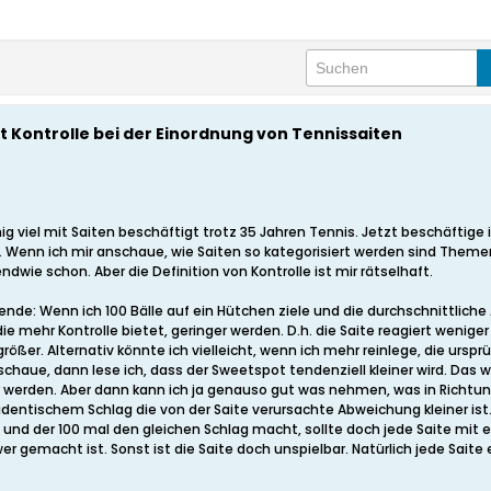
 Kontrolle bei der Einordnung von Tennissaiten
g viel mit Saiten beschäftigt trotz 35 Jahren Tennis. Jetzt beschäftige 
Wenn ich mir anschaue, wie Saiten so kategorisiert werden sind Themen
gendwie schon. Aber die Definition von Kontrolle ist mir rätselhaft.
lgende: Wenn ich 100 Bälle auf ein Hütchen ziele und die durchschnittlic
die mehr Kontrolle bietet, geringer werden. D.h. die Saite reagiert wenig
ößer. Alternativ könnte ich vielleicht, wenn ich mehr reinlege, die ursp
nschaue, dann lese ich, dass der Sweetspot tendenziell kleiner wird. D
er werden. Aber dann kann ich ja genauso gut was nehmen, was in Richtu
i identischem Schlag die von der Saite verursachte Abweichung kleiner is
, und der 100 mal den gleichen Schlag macht, sollte doch jede Saite mit e
ower gemacht ist. Sonst ist die Saite doch unspielbar. Natürlich jede Sait