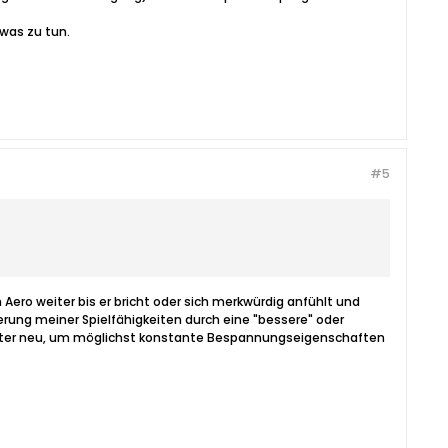
 was zu tun.
#5
n Aero weiter bis er bricht oder sich merkwürdig anfühlt und
serung meiner Spielfähigkeiten durch eine "bessere" oder
r öfter neu, um möglichst konstante Bespannungseigenschaften