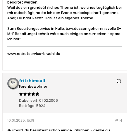
besaitet werden.
Weil das ein grundsätzliches Thema ist, welches tagtäglich bei
mir aufschlägt, hatte ich den Ezone nur beispielhaft genannt.
Aber, Du hast Recht. Das ist ein eigenes Thema.
Zum Besaitungsservice in Halle, bzw.dessen geheimnisvolle S-
M-F Besaitungstechnik wäre auch einiges anzumerken - spare
ich mir?
www.racketservice-bruehl.de
fritzhimself
Forenbewohner
Dabei seit:
01.02.2006
Beiträge:
5924
10.01.2025, 15:18
#14
@ Erhard, du besaitest schon einige Jährchen - denke du