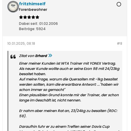
fritzhimself
Forenbewohner
Dabei seit:
01.02.2006
Beiträge:
5924
10.01.2025, 08:18
#8
Zitat von
Erhard
Einer meiner Kunden ist WTA Trainer mit YONEX Vertrag.
Als neuer Kunde wollte auch er seine Ezon 98 mit 24/23kg
besaitet haben.
Auf meine Frage, warum die Quersaiten mit -1kg besaitet
werden sollten, kam die erwartbare Antwort: ..."haben wir
schon immer so gemacht"
Einen plausiblen Grund konnte mir der Trainer, der schon
lange im Geschäft ist, nicht nennen.
Er nahm aber meinen Rat an, 23/24kg zu besaiten (RDC:
59).
Daraufhin fuhr er zu einem Treffen seiner Davis Cup