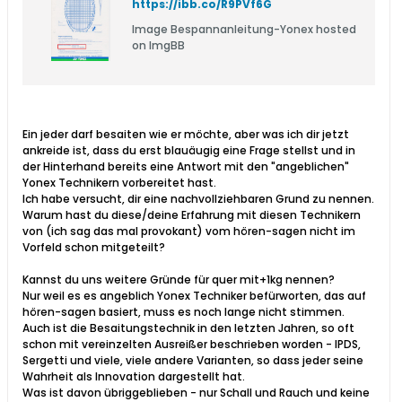
https://ibb.co/R9PVf6G
Image Bespannanleitung-Yonex hosted
on ImgBB
Ein jeder darf besaiten wie er möchte, aber was ich dir jetzt
ankreide ist, dass du erst blauäugig eine Frage stellst und in
der Hinterhand bereits eine Antwort mit den "angeblichen"
Yonex Technikern vorbereitet hast.
Ich habe versucht, dir eine nachvollziehbaren Grund zu nennen.
Warum hast du diese/deine Erfahrung mit diesen Technikern
von (ich sag das mal provokant) vom hören-sagen nicht im
Vorfeld schon mitgeteilt?
Kannst du uns weitere Gründe für quer mit+1kg nennen?
Nur weil es es angeblich Yonex Techniker befürworten, das auf
hören-sagen basiert, muss es noch lange nicht stimmen.
Auch ist die Besaitungstechnik in den letzten Jahren, so oft
schon mit vereinzelten Ausreißer beschrieben worden - IPDS,
Sergetti und viele, viele andere Varianten, so dass jeder seine
Wahrheit als Innovation dargestellt hat.
Was ist davon übriggeblieben - nur Schall und Rauch und keine