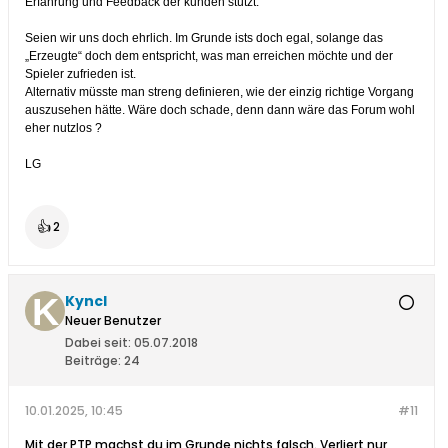
Erfahrung und Feedback der kunden stützt.
Seien wir uns doch ehrlich. Im Grunde ists doch egal, solange das
„Erzeugte“ doch dem entspricht, was man erreichen möchte und der
Spieler zufrieden ist.
Alternativ müsste man streng definieren, wie der einzig richtige Vorgang
auszusehen hätte. Wäre doch schade, denn dann wäre das Forum wohl
eher nutzlos ?
LG
👍
2
Kyncl
Neuer Benutzer
Dabei seit:
05.07.2018
Beiträge:
24
10.01.2025, 10:45
#11
Mit der PTP machst du im Grunde nichts falsch. Verliert nur