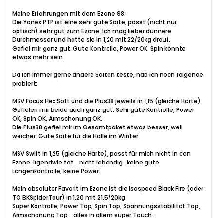
Meine Erfahrungen mit dem Ezone 98:
Die Yonex PTP ist eine sehr gute Saite, passt (nicht nur
optisch) sehr gut zum Ezone. Ich mag lieber dünnere
Durchmesser und hatte sie in 1,20 mit 22/20kg drauf.
Gefiel mir ganz gut. Gute Kontrolle, Power OK. Spin könnte
etwas mehr sein.
Da ich immer gerne andere Saiten teste, hab ich noch folgende
probiert:
MSV Focus Hex Soft und die Plus38 jeweils in 1,15 (gleiche Härte).
Gefielen mir beide auch ganz gut. Sehr gute Kontrolle, Power
OK, Spin OK, Armschonung OK.
Die Plus38 gefiel mir im Gesamtpaket etwas besser, weil
weicher. Gute Saite für die Halle im Winter.
MSV Swift in 1,25 (gleiche Härte), passt für mich nicht in den
Ezone. Irgendwie tot... nicht lebendig...keine gute
Längenkontrolle, keine Power.
Mein absoluter Favorit im Ezone ist die Isospeed Black Fire (oder
TO BKSpiderTour) in 1,20 mit 21,5/20kg.
Super Kontrolle, Power Top, Spin Top, Spannungsstabilität Top,
Armschonung Top... alles in allem super Touch.