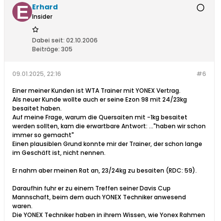
Erhard
Insider
Dabei seit:
02.10.2006
Beiträge:
305
09.01.2025, 22:16
#6
Einer meiner Kunden ist WTA Trainer mit YONEX Vertrag.
Als neuer Kunde wollte auch er seine Ezon 98 mit 24/23kg
besaitet haben.
Auf meine Frage, warum die Quersaiten mit -1kg besaitet
werden sollten, kam die erwartbare Antwort: ..."haben wir schon
immer so gemacht"
Einen plausiblen Grund konnte mir der Trainer, der schon lange
im Geschäft ist, nicht nennen.
Er nahm aber meinen Rat an, 23/24kg zu besaiten (RDC: 59).
Daraufhin fuhr er zu einem Treffen seiner Davis Cup
Mannschaft, beim dem auch YONEX Techniker anwesend
waren.
Die YONEX Techniker haben in ihrem Wissen, wie Yonex Rahmen