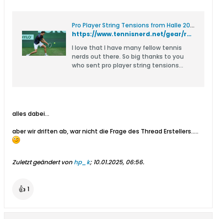
Pro Player String Tensions from Halle 2023
https://www.tennisnerd.net/gear/racquets/pro-player-racquets/pro-player-string-tensions-from-halle-2023/31706
I love that I have many fellow tennis
nerds out there. So big thanks to you
who sent pro player string tensions
from Halle 2023. But what can we learn?
alles dabei…
aber wir driften ab, war nicht die Frage des Thread Erstellers…..
Zuletzt geändert von
hp_k
;
10.01.2025, 06:56
.
👍
1