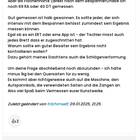
Aber als Flächenhärte (direkt nach dem Bespannen)habe ich
noch 69 RA oder 40 DT gemessen.
Gut gemessen ist halb gewonnen. Es sollte jeder, der sich
intensiv mit dem Bespannen befasst zumindest sein Ergebnis
messen können.
Egal ob es ein ERT oder eine App ist - der Tischler misst auch
jedes Brett dass er zugeschnitten hat.
Warum sollte ein guter Besaiter sein Ergebnis nicht
kontrollieren wollen?
Dazu gehört meines Erachtens auch die Schlägerverformung.
Um deine Frage abschließend noch abzurunden - ich halte
minus 1kg bei den Quersaiten für zu wenig.
Es kommt aber richtigerweise auch auf die Maschine, den
Aufspannkorb, die verwendeten Saiten und die Zangen an.
Also viel Spaß beim Vermessen eurer Kunstwerke.
Zuletzt geändert von
fritzhimself
;
09.01.2025, 21:25
.
👍
2