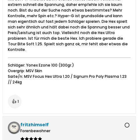
extrem schnell die Spannung, daher empfehle ich sie kaum
noch. Bist du auf der Suche nach etwas bestimmtes? Mehr
Kontrolle, mehr Spin etc.? Hyper-G ist grundsolide und kann
man eigentlich auf fast jedem Schläger spielen. Die Hex spielt
sich sehr ähnlich und hält dabei noch die Spannung besser und
Preis/Leistung ist auch top. Vielleicht noch die Hex Ultra
probieren. Ist für mich die beste Hex. Ich probiere gerade die
Tour Bite Soft 1.25. Spielt sich ganz ok, mir fehlt aber etwas die
Kontrolle.
Schläger: Yonex Ezone 100 (300gr.)
Overgrip: MSV Skin
Saite/n: MSV Focus Hex Ultra 1.20 / Signum Pro Poly Plasma 1.23
// 24kg
👍
1
fritzhimself
Forenbewohner