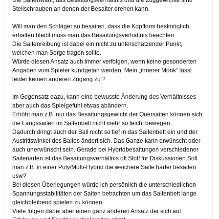
Die Saitenwahl, das Besaitungsverhältnis und die Zuggewichte sind
Stellschrauben an denen der Besaiter drehen kann.
Will man den Schläger so besaiten, dass die Kopfform bestmöglich
erhalten bleibt muss man das Besaitungsverhältnis beachten.
Die Saitenreibung ist dabei ein nicht zu unterschätzender Punkt,
welchen man Sorge tragen sollte.
Würde diesen Ansatz auch immer verfolgen, wenn keine gesonderten
Angaben vom Spieler kundgetan werden. Mein „innerer Monk“ lässt
leider keinen anderen Zugang zu ?
Im Gegensatz dazu, kann eine bewusste Änderung des Verhältnisses
aber auch das Spielgefühl etwas abändern.
Erhöht man z.B. nur das Besaitungsgewicht der Quersaiten können sich
die Längssaiten im Saitenbett nicht mehr so leicht bewegen.
Dadurch dringt auch der Ball nicht so tief in das Saitenbett ein und der
Austrittswinkel des Balles ändert sich. Das Ganze kann erwünscht oder
auch unerwünscht sein. Gerade bei Hybridbesaitungen verschiedener
Saitenarten ist das Besaitungsverhältnis oft Stoff für Diskussionen.Soll
man z.B. in einer Poly/Multi-Hybrid die weichere Saite härter besaiten
usw?
Bei diesen Überlegungen würde ich persönlich die unterschiedlichen
Spannungsstabilitäten der Saiten betrachten um das Saitenbett lange
gleichbleibend spielen zu können.
Viele folgen dabei aber einen ganz anderen Ansatz der sich auf