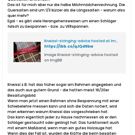
Das ist für mich aber nur die halbe Milchmädchenrechnung. Die
Quersaiten sind um 1/3 kürzer als die Längssaiten - warum also
quer mehr?
Egal - es gibt viele Herangehensweisen um einen Schläger
falsch zu bespannen - bzw. zu VERspannen.
Kneissl-stringing-advice hosted at ImgBB
https://ibb.co/qJQd9bw
Image Kneissl-stringing-advice hosted
on ImgBB
Kneissl z.B. hat das früher sogar am Rahmen angegeben und
das auch aus gutem Grund - die hatten meist 16/20er
Besaitungsbild.
Wenn man jetzt einen Rahmen ohne Bespannung mit einer
Schiebelehre messen kann und sich die Daten notiert, wird
man erkennen warum Kneissl das vorgeschrieben hat.
Das kann eigentlich jeder zu Hause nachmessen ob er den
Schläger gestaucht oder gelängt hat. Das funktioniert auch
mit einem Maßband, wenn man ein gutes Holzauge hat.
Wenn dies der Fall ist, wurden die Kräfte die beim besaiten