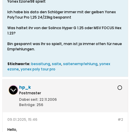
Yonex Ezone98 spielt
Ich habe bis dato den Schläger immer mit der gelben Yonex
PolyTour Pro 1,25 24/23kg bespannt
Was haltet ihr von der Solinco Hyper G 1.25 oder MSV FOCUS Hex
1.23?
Bin gespannt was Ihr so spielt, man ist ja immer offen für neue
Empfehlungen.
Stichworte:
besaitung
,
saite
,
saitenempfehlung
,
yonex
ezone
,
yonex poly tour pro
hp_k
Postmaster
Dabei seit:
22.11.2006
Beiträge:
256
09.01.2025, 15:46
#2
Hello,