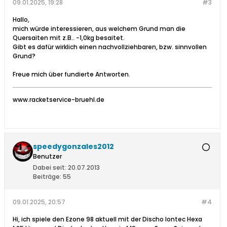
09.01.2025, 19:28
#3
Hallo,
mich würde interessieren, aus welchem Grund man die
Quersaiten mit z.B.. -1,0kg besaitet.
Gibt es dafür wirklich einen nachvollziehbaren, bzw. sinnvollen
Grund?
Freue mich über fundierte Antworten.
www.racketservice-bruehl.de
speedygonzales2012
Benutzer
Dabei seit:
20.07.2013
Beiträge:
55
09.01.2025, 20:57
#4
Hi, ich spiele den Ezone 98 aktuell mit der Discho Iontec Hexa