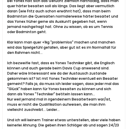
Bei Yonex hält sich das Gerücht ziemlich hartnäckig, dass man
quer härter besaiten soll als längs. Das liegt aber vermutlich
daran (wie Fritz auch schon erwähnt hat), dass man beim
Badminton die Quersaiten normalerweise härter besaitet und
das Yonex früher gerne als Auskunft gegeben hat, wenn
jemand nachgefragt hat. Ohne zu wissen, ob es um Tennis
oder Badminton geht.
Klar kann man quer +1kg "problemlos" machen und manchen
wird das Spielgefühl gefallen, aber gut ist es im Normalfall für
den Rahmen nicht...
Ich bezweifle fast, dass es Yonex Techniker gibt, die Englisch
können und auch gerade beim Davis Cup anwesend sind.
Daher wäre Interessant wie da der Austausch zustande
gekommen ist? Ist mit Yonex Techniker eventuell ein Besaiter
gemeint? Falls ja, da muss ich leider sagen, dass jeder mal das
"Glück" haben kann für Yonex besaiten zu können und sich
dann als Yonex "Techniker" betiteln lassen kann...
Nur weil jemand mal in irgendeinem Besaiterteam war/ist,
muss er nicht die Qualifikation aufweisen, die man ihm
vielleicht zuschreibt... Leider...
Und ich will keinem Trainer etwas unterstellen, aber viele haben
keinerlei Ahnung. Die geben ihren Schläger ab und sagen 24/23