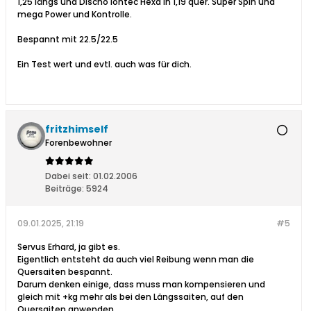
1,25 längs und Discho Iontec Hexa in 1,19 quer. Super Spin und
mega Power und Kontrolle.
Bespannt mit 22.5/22.5
Ein Test wert und evtl. auch was für dich.
fritzhimself
Forenbewohner
Dabei seit:
01.02.2006
Beiträge:
5924
09.01.2025, 21:19
#5
Servus Erhard, ja gibt es.
Eigentlich entsteht da auch viel Reibung wenn man die
Quersaiten bespannt.
Darum denken einige, dass muss man kompensieren und
gleich mit +kg mehr als bei den Längssaiten, auf den
Quersaiten anwenden.