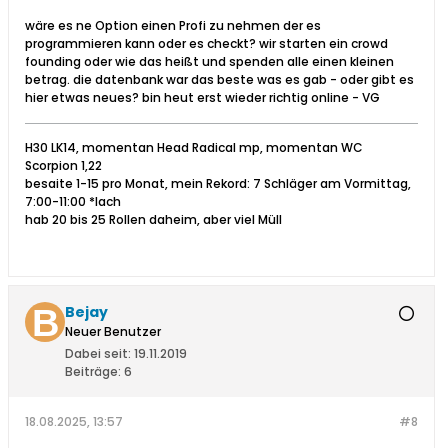
wäre es ne Option einen Profi zu nehmen der es
programmieren kann oder es checkt? wir starten ein crowd
founding oder wie das heißt und spenden alle einen kleinen
betrag. die datenbank war das beste was es gab - oder gibt es
hier etwas neues? bin heut erst wieder richtig online - VG
H30 LK14, momentan Head Radical mp, momentan WC
Scorpion 1,22
besaite 1-15 pro Monat, mein Rekord: 7 Schläger am Vormittag,
7:00-11:00 *lach
hab 20 bis 25 Rollen daheim, aber viel Müll
Bejay
Neuer Benutzer
Dabei seit:
19.11.2019
Beiträge:
6
18.08.2025, 13:57
#8