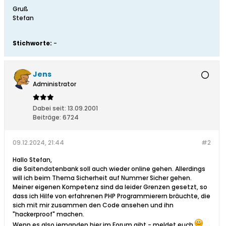
Gruß
Stefan
Stichworte:
-
Jens
Administrator
Dabei seit:
13.09.2001
Beiträge:
6724
09.12.2024, 21:44
#2
Hallo Stefan,
die Saitendatenbank soll auch wieder online gehen. Allerdings
will ich beim Thema Sicherheit auf Nummer Sicher gehen.
Meiner eigenen Kompetenz sind da leider Grenzen gesetzt, so
dass ich Hilfe von erfahrenen PHP Programmierern bräuchte, die
sich mit mir zusammen den Code ansehen und ihn
"hackerproof" machen.
Wenn es also jemanden hier im Forum gibt - meldet euch