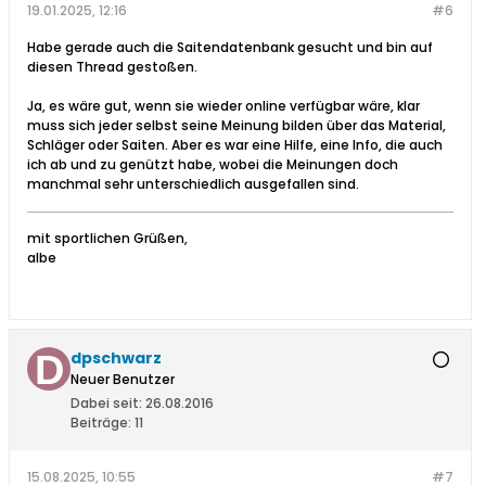
19.01.2025, 12:16
#6
Habe gerade auch die Saitendatenbank gesucht und bin auf
diesen Thread gestoßen.
Ja, es wäre gut, wenn sie wieder online verfügbar wäre, klar
muss sich jeder selbst seine Meinung bilden über das Material,
Schläger oder Saiten. Aber es war eine Hilfe, eine Info, die auch
ich ab und zu genützt habe, wobei die Meinungen doch
manchmal sehr unterschiedlich ausgefallen sind.
mit sportlichen Grüßen,
albe
dpschwarz
Neuer Benutzer
Dabei seit:
26.08.2016
Beiträge:
11
15.08.2025, 10:55
#7