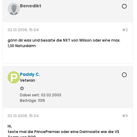
Benedikt
02.10.2006, 15:04
#2
gönn dir was und besaite die NXT von Wilson oder eine max.
1,30 Naturdarm
Paddy C.
Veteran
Dabei seit:
02.02.2003
Beiträge:
1139
02.10.2006, 15:04
#3
Hi,
teste mal die PrincePremier oder eine Darmsaite wie die VS