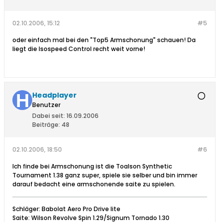
02.10.2006, 15:12
#5
oder einfach mal bei den "Top5 Armschonung" schauen! Da
liegt die Isospeed Control recht weit vorne!
Headplayer
Benutzer
Dabei seit:
16.09.2006
Beiträge:
48
02.10.2006, 18:50
#6
Ich finde bei Armschonung ist die Toalson Synthetic
Tournament 1.38 ganz super, spiele sie selber und bin immer
darauf bedacht eine armschonende saite zu spielen.
Schläger: Babolat Aero Pro Drive lite
Saite: Wilson Revolve Spin 1.29/Signum Tornado 1.30