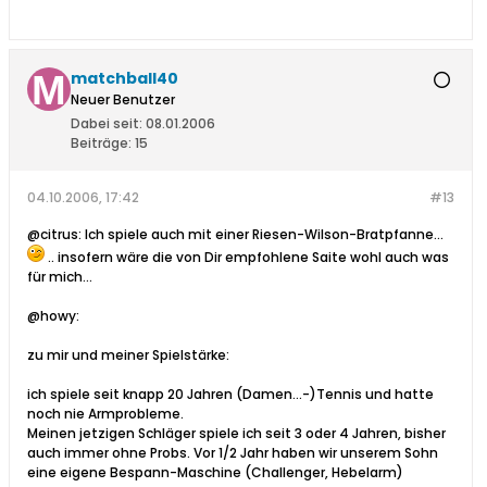
matchball40
Neuer Benutzer
Dabei seit:
08.01.2006
Beiträge:
15
04.10.2006, 17:42
#13
@citrus: Ich spiele auch mit einer Riesen-Wilson-Bratpfanne...
.. insofern wäre die von Dir empfohlene Saite wohl auch was
für mich...
@howy:
zu mir und meiner Spielstärke:
ich spiele seit knapp 20 Jahren (Damen...-)Tennis und hatte
noch nie Armprobleme.
Meinen jetzigen Schläger spiele ich seit 3 oder 4 Jahren, bisher
auch immer ohne Probs. Vor 1/2 Jahr haben wir unserem Sohn
eine eigene Bespann-Maschine (Challenger, Hebelarm)