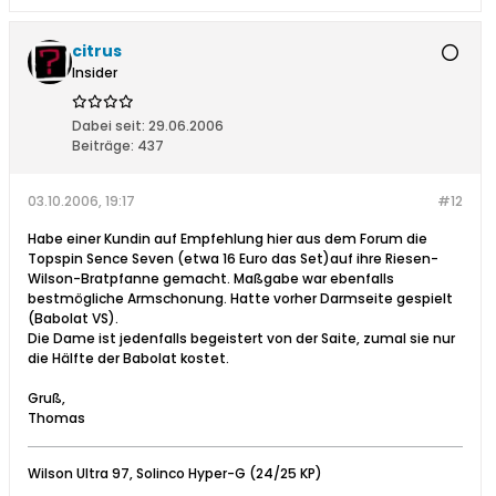
citrus
Insider
Dabei seit:
29.06.2006
Beiträge:
437
03.10.2006, 19:17
#12
Habe einer Kundin auf Empfehlung hier aus dem Forum die
Topspin Sence Seven (etwa 16 Euro das Set)auf ihre Riesen-
Wilson-Bratpfanne gemacht. Maßgabe war ebenfalls
bestmögliche Armschonung. Hatte vorher Darmseite gespielt
(Babolat VS).
Die Dame ist jedenfalls begeistert von der Saite, zumal sie nur
die Hälfte der Babolat kostet.
Gruß,
Thomas
Wilson Ultra 97, Solinco Hyper-G (24/25 KP)