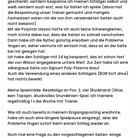
geschenkt, seitdem bespanne ich meinen Schläger selbst und
weiß seitdem auch erst, was für Saiten ich spiele (davor hat
die Bespannung unser Trainer gemacht und mangels
Fachwissen waren mir die von ihm verwendeten Saiten auch
nicht bekannt).
Mit der Polystar classic hatte ich auch keine Schwierigkeiten,
mich störte dabei nur, dass die Saiten so schnell verrutschen.
Dann habe ich die Nyltec günstig erworben und die Probleme
fingen an, daher vermute ich einfach mal, dass es an der Saite
bei mir gelegen hat.
Ich habe den Schläger mit 24 kg bespannt, das ist schon fast
der von Wilson angegebene untere Wert. Zur Zeit habe ich eine
silbergraue Saite von Signum Poly-Plasma drauf.
Auch die Verwendung eines anderen Schlägers (BOB Soft drive)
hat nichts bewirkt.
Meine Spielstärke: Bezirksliga an Pos. 2, viel (Rückhand-)Slice,
kein Topspin, druckvolles Grundlinien-Spiel. Ich trainiere
regelmäßig 1 x die Woche mit Trainer.
Wie ich auch bereits in meinem Eingangsposting erwähnte,
habe ich auch eine längere Spielpause eingelegt, aber die
Probleme fingen sofort beim ersten Schlag wieder an.
Noch mal eine Frage zu den vorgeschlagenen Saiten: einige