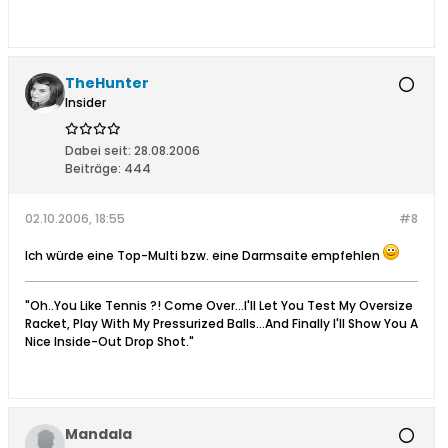
TheHunter
Insider
Dabei seit:
28.08.2006
Beiträge:
444
02.10.2006, 18:55
#8
Ich würde eine Top-Multi bzw. eine Darmsaite empfehlen
"Oh..You Like Tennis ?! Come Over...I'll Let You Test My Oversize
Racket, Play With My Pressurized Balls...And Finally I'll Show You A
Nice Inside-Out Drop Shot."
Mandala