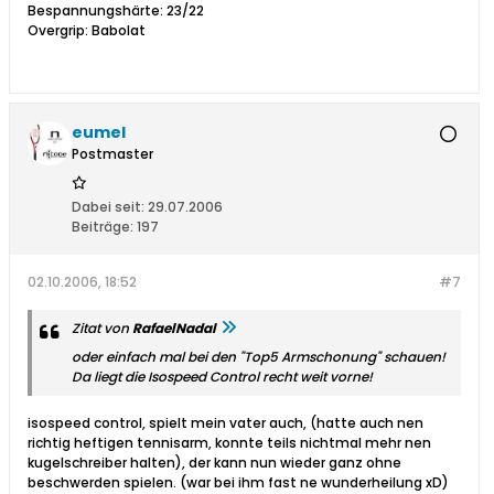
Bespannungshärte: 23/22
Overgrip: Babolat
eumel
Postmaster
Dabei seit:
29.07.2006
Beiträge:
197
02.10.2006, 18:52
#7
Zitat von
RafaelNadal
oder einfach mal bei den "Top5 Armschonung" schauen!
Da liegt die Isospeed Control recht weit vorne!
isospeed control, spielt mein vater auch, (hatte auch nen
richtig heftigen tennisarm, konnte teils nichtmal mehr nen
kugelschreiber halten), der kann nun wieder ganz ohne
beschwerden spielen. (war bei ihm fast ne wunderheilung xD)