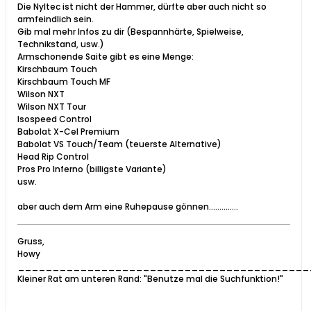
Die Nyltec ist nicht der Hammer, dürfte aber auch nicht so
armfeindlich sein.
Gib mal mehr Infos zu dir (Bespannhärte, Spielweise,
Technikstand, usw.)
Armschonende Saite gibt es eine Menge:
Kirschbaum Touch
Kirschbaum Touch MF
Wilson NXT
Wilson NXT Tour
Isospeed Control
Babolat X-Cel Premium
Babolat VS Touch/Team (teuerste Alternative)
Head Rip Control
Pros Pro Inferno (billigste Variante)
usw.
aber auch dem Arm eine Ruhepause gönnen..............
Gruss,
Howy
__________________________________________
Kleiner Rat am unteren Rand: "Benutze mal die Suchfunktion!"