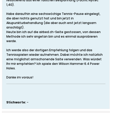
resultierend aus einer falschen Bespannung (Pacific Nyltec
1,40).
Habe daraufhin eine sechswöchige Tennis-Pause eingelegt,
die aber nichts genutzt hat und bin jetzt in
Akupunkturbehandlung (die aber auch erst jetzt langsam
anschlägt).
Heute bin ich auf die airbed.ch-Seite gestossen, von dessen
Methode ich sehr angetan bin und es einmal ausprobieren
werde.
Ich werde also der dortigen Empfehlung folgen und das
Tennisspielen wieder aufnehmen. Dabei möchte ich natürlich
eine möglichst armschonende Saite verwenden. Was würdet
Ihr mir empfehlen? Ich spiele den Wilson Hammer 6.4 Power
Holes.
Danke im voraus!
Stichworte:
-