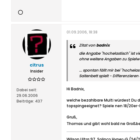
01.09.2006, 18:38
Zitat von
badnix
die Angabe "hochelastisch" ist vi
ohne weitere Angaben zu Spielweis
citrus
... spontan fällt mir bei "hoch
Insider
Saitenbett spielt - Differenziere
Hi Badnix,
Dabei seit:
29.06.2006
welche bezahlbare Multi würdest Du d
Beiträge:
437
topspingeeignet? Spiele nen 18/20er-
Gruß,
Thomas und gibt wohl bald ne Großb
Wilson Ultra 97, Solinco Hyper-G (24/