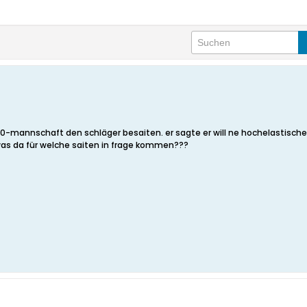
n40-mannschaft den schläger besaiten. er sagte er will ne hochelastische 
was da für welche saiten in frage kommen???