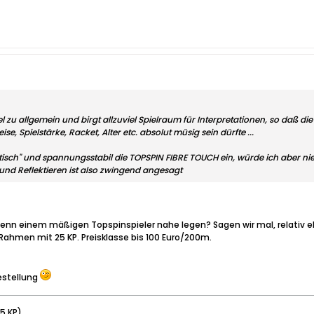
el zu allgemein und birgt allzuviel Spielraum für Interpretationen, so daß die
e, Spielstärke, Racket, Alter etc. absolut müsig sein dürfte ...
elastisch" und spannungsstabil die TOPSPIN FIBRE TOUCH ein, würde ich abe
n und Reflektieren ist also zwingend angesagt
enn einem mäßigen Topspinspieler nahe legen? Sagen wir mal, relativ 
Rahmen mit 25 KP. Preisklasse bis 100 Euro/200m.
estellung
25 KP)