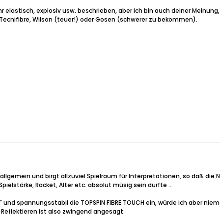
sehr elastisch, explosiv usw. beschrieben, aber ich bin auch deiner Meinun
ecnifibre, Wilson (teuer!) oder Gosen (schwerer zu bekommen).
 allgemein und birgt allzuviel Spielraum für Interpretationen, so daß die 
ielstärke, Racket, Alter etc. absolut müsig sein dürfte ...
isch" und spannungsstabil die TOPSPIN FIBRE TOUCH ein, würde ich aber 
d Reflektieren ist also zwingend angesagt