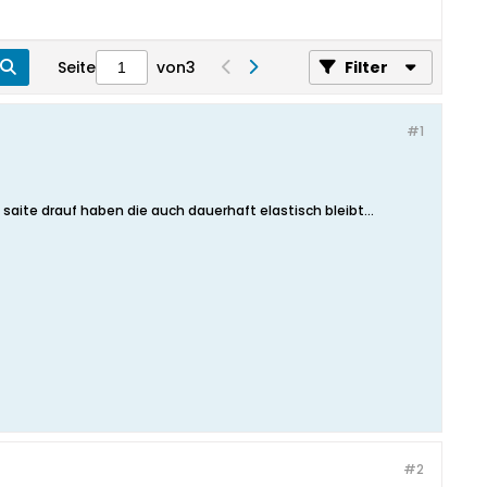
Seite
von
3
Filter
#1
saite drauf haben die auch dauerhaft elastisch bleibt...
#2