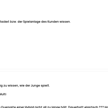
 Racket bzw. der Spielanlage des Kunden wissen.
g zu wissen, wie der Junge spielt.
ulti
-Quersaite einer Hybrid nicht all zu lange hält. Dauerhaft elastisch ???