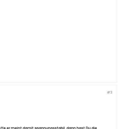
#3
 Hoffe er meint damit spannungsstabil, dann hast Du die