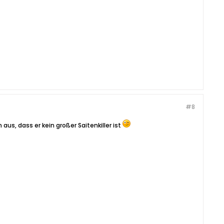
#8
us, dass er kein großer Saitenkiller ist