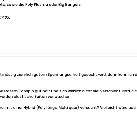
etc. sowie die Poly Plasma oder Big Bangers.
07:03
.
ltmässig ziemlich gutem Spannungserhalt gesucht wird, dann kann ich d
moderatem Topspin gut hält und sich wirklich nicht viel verschiebt. Natür
erden elastische Saiten verrutschen.
l mit einer Hybrid (Poly längs, Multi quer) versucht? Vielleicht wäre auc