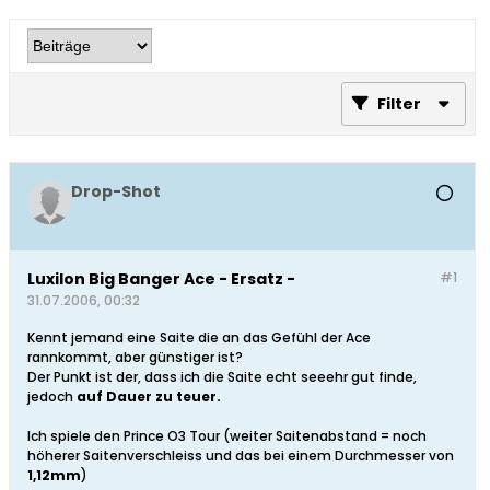
Filter
Drop-Shot
Luxilon Big Banger Ace - Ersatz -
#1
31.07.2006, 00:32
Kennt jemand eine Saite die an das Gefühl der Ace
rannkommt, aber günstiger ist?
Der Punkt ist der, dass ich die Saite echt seeehr gut finde,
jedoch
auf Dauer zu teuer.
Ich spiele den Prince O3 Tour (weiter Saitenabstand = noch
höherer Saitenverschleiss und das bei einem Durchmesser von
1,12mm
)