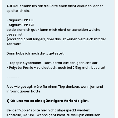
Auf Dauer kann ich mir die Saite eben nicht erlauben, daher
spielte ich die:
- SignumP PP 1,18
- SignumP PP 1,23
beide ziemlich gut - kann mich nicht entscheiden welche
besser ist
(dicker hält halt länger), aber das ist keinen Vergleich mit der
Ace wert.
Dann habe ich noch die ... getestet:
- Topspin Cyberflash - kam damit einfach gar nicht klar!
- Polystar Profile - zu elastisch, auch bei 2,5kg mehr besaitet.
-------
Also wie gesagt, wäre für einen Tipp dankbar, wenn jemand
Informationen hätte:
1) Ob und wo es eine günstigere Variante gibt.
Bei der "Kopie" sollte hier nicht abgespeckt werden:
Kontrolle, Gefühl... wenns geht nicht zu viel Spin einbusen.