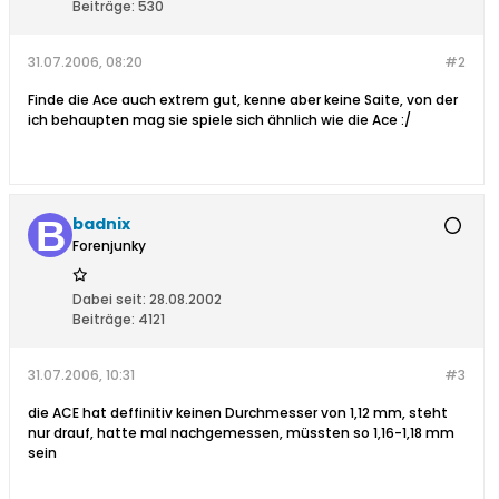
Beiträge:
530
31.07.2006, 08:20
#2
Finde die Ace auch extrem gut, kenne aber keine Saite, von der
ich behaupten mag sie spiele sich ähnlich wie die Ace :/
badnix
Forenjunky
Dabei seit:
28.08.2002
Beiträge:
4121
31.07.2006, 10:31
#3
die ACE hat deffinitiv keinen Durchmesser von 1,12 mm, steht
nur drauf, hatte mal nachgemessen, müssten so 1,16-1,18 mm
sein