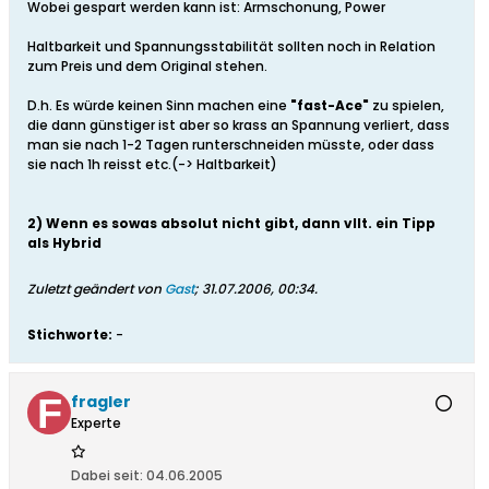
Wobei gespart werden kann ist: Armschonung, Power
Haltbarkeit und Spannungsstabilität sollten noch in Relation
zum Preis und dem Original stehen.
D.h. Es würde keinen Sinn machen eine
"fast-Ace"
zu spielen,
die dann günstiger ist aber so krass an Spannung verliert, dass
man sie nach 1-2 Tagen runterschneiden müsste, oder dass
sie nach 1h reisst etc.(-> Haltbarkeit)
2) Wenn es sowas absolut nicht gibt, dann vllt. ein Tipp
als Hybrid
Zuletzt geändert von
Gast
;
31.07.2006, 00:34
.
Stichworte:
-
fragler
Experte
Dabei seit:
04.06.2005