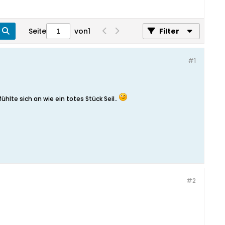
Seite
von
1
Filter
#1
hlte sich an wie ein totes Stück Seil..
#2