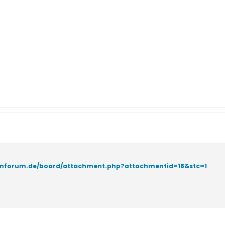
tenforum.de/board/attachment.php?attachmentid=18&stc=1