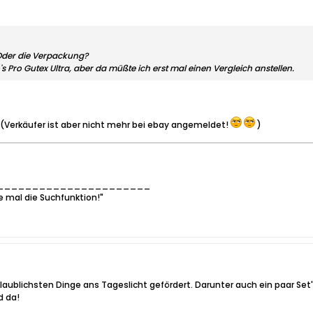
Oder die Verpackung?
's Pro Gutex Ultra, aber da müßte ich erst mal einen Vergleich anstellen.
8 (Verkäufer ist aber nicht mehr bei ebay angemeldet!
)
______________________
e mal die Suchfunktion!"
aublichsten Dinge ans Tageslicht gefördert. Darunter auch ein paar Set'
d da!