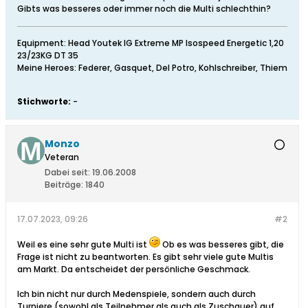
Gibts was besseres oder immer noch die Multi schlechthin?
Equipment: Head Youtek IG Extreme MP Isospeed Energetic 1,20
23/23KG DT 35
Meine Heroes: Federer, Gasquet, Del Potro, Kohlschreiber, Thiem
Stichworte:
-
Monzo
Veteran
Dabei seit:
19.06.2008
Beiträge:
1840
17.07.2023, 09:26
#2
Weil es eine sehr gute Multi ist
Ob es was besseres gibt, die
Frage ist nicht zu beantworten. Es gibt sehr viele gute Multis
am Markt. Da entscheidet der persönliche Geschmack.
Ich bin nicht nur durch Medenspiele, sondern auch durch
Turniere (sowohl als Teilnehmer als auch als Zuschauer) auf