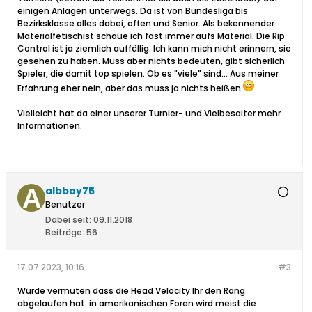
einigen Anlagen unterwegs. Da ist von Bundesliga bis
Bezirksklasse alles dabei, offen und Senior. Als bekennender
Materialfetischist schaue ich fast immer aufs Material. Die Rip
Control ist ja ziemlich auffällig. Ich kann mich nicht erinnern, sie
gesehen zu haben. Muss aber nichts bedeuten, gibt sicherlich
Spieler, die damit top spielen. Ob es "viele" sind... Aus meiner
Erfahrung eher nein, aber das muss ja nichts heißen
Vielleicht hat da einer unserer Turnier- und Vielbesaiter mehr
Informationen.
albboy75
Benutzer
Dabei seit:
09.11.2018
Beiträge:
56
17.07.2023, 10:16
#3
Würde vermuten dass die Head Velocity Ihr den Rang
abgelaufen hat..in amerikanischen Foren wird meist die