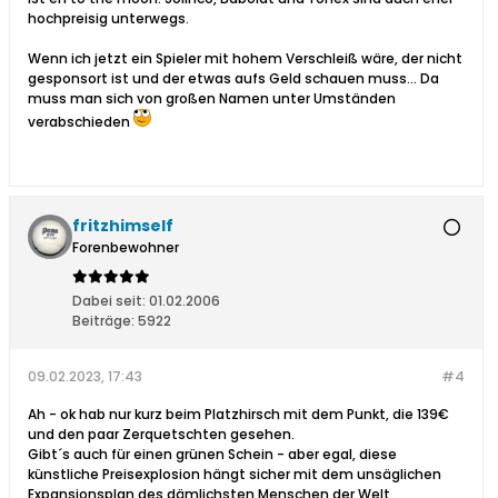
hochpreisig unterwegs.
Wenn ich jetzt ein Spieler mit hohem Verschleiß wäre, der nicht
gesponsort ist und der etwas aufs Geld schauen muss... Da
muss man sich von großen Namen unter Umständen
verabschieden
fritzhimself
Forenbewohner
Dabei seit:
01.02.2006
Beiträge:
5922
09.02.2023, 17:43
#4
Ah - ok hab nur kurz beim Platzhirsch mit dem Punkt, die 139€
und den paar Zerquetschten gesehen.
Gibt´s auch für einen grünen Schein - aber egal, diese
künstliche Preisexplosion hängt sicher mit dem unsäglichen
Expansionsplan des dämlichsten Menschen der Welt