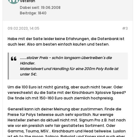
Veteran
Dabei seit:
19.06.2008
Beiträge:
1840
09.02.2023, 14:05
#3
Habe mit der Saite leider keine Erfahrungen, die Datenbank ist
auch leer. Also am besten einfach kaufen und testen.
.......stolzer Preis - schön langsam übertreiben´s die
Händler.
Materialwert und Handling für eine 200m Poly Rolle ist
unter 5€.
Um die 100 Euro ist nicht günstig, aber auch nicht teuer. Oder
verwechselst du die Saite mit der Kirschbaum Xplosive Speed?
Die finde ich mit 150-160 Euro auch ziemlich hochpreisig.
Generell kann ich deiner Meinung aber zustimmen. Finde die
Preise für Polys teilweise auch sehr sportlich. Nur wenige
Hersteller ziehen da aktuell nicht mit. Signum Pro z.B. hat nach
wie vor ein preislich sehr fair gestaltetes Sortiment. Oder
Gamma, Tourna, MSV... Kirschbaum und Head teilweise. Luxilon
ist eh to the moon. Solinco, Babolat und Yonex sind auch eher