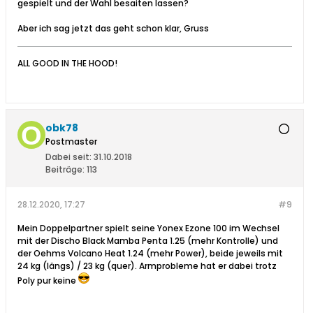
gespielt und der Wahl besaiten lassen?
Aber ich sag jetzt das geht schon klar, Gruss
ALL GOOD IN THE HOOD!
obk78
Postmaster
Dabei seit:
31.10.2018
Beiträge:
113
28.12.2020, 17:27
#9
Mein Doppelpartner spielt seine Yonex Ezone 100 im Wechsel
mit der Discho Black Mamba Penta 1.25 (mehr Kontrolle) und
der Oehms Volcano Heat 1.24 (mehr Power), beide jeweils mit
24 kg (längs) / 23 kg (quer). Armprobleme hat er dabei trotz
Poly pur keine