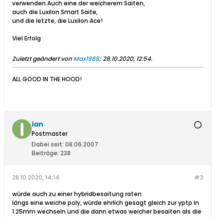
verwenden.Auch eine der weicherern Saiten,
auch die Luxilon Smart Saite,
und die letzte, die Luxilon Ace!
Viel Erfolg
Zuletzt geändert von
Max1988
;
28.10.2020, 12:54
.
ALL GOOD IN THE HOOD!
ian
Postmaster
Dabei seit:
08.06.2007
Beiträge:
238
28.10.2020, 14:14
#3
würde auch zu einer hybridbesaitung raten
längs eine weiche poly, würde ehrlich gesagt gleich zur yptp in
1.25mm wechseln und die dann etwas weicher besaiten als die