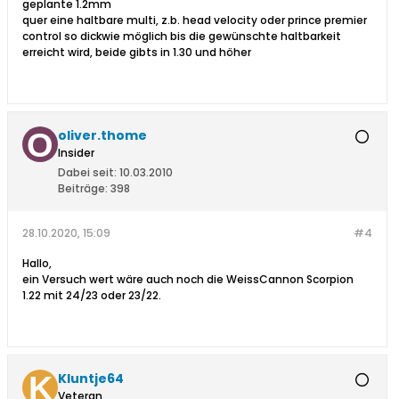
geplante 1.2mm
quer eine haltbare multi, z.b. head velocity oder prince premier
control so dickwie möglich bis die gewünschte haltbarkeit
erreicht wird, beide gibts in 1.30 und höher
oliver.thome
Insider
Dabei seit:
10.03.2010
Beiträge:
398
28.10.2020, 15:09
#4
Hallo,
ein Versuch wert wäre auch noch die WeissCannon Scorpion
1.22 mit 24/23 oder 23/22.
Kluntje64
Veteran