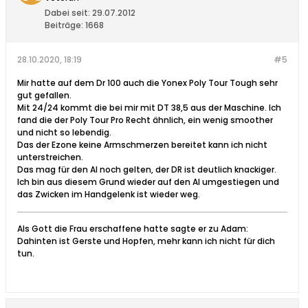
Dabei seit:
29.07.2012
Beiträge:
1668
28.10.2020, 18:19
#5
Mir hatte auf dem Dr 100 auch die Yonex Poly Tour Tough sehr
gut gefallen.
Mit 24/24 kommt die bei mir mit DT 38,5 aus der Maschine. Ich
fand die der Poly Tour Pro Recht ähnlich, ein wenig smoother
und nicht so lebendig.
Das der Ezone keine Armschmerzen bereitet kann ich nicht
unterstreichen.
Das mag für den AI noch gelten, der DR ist deutlich knackiger.
Ich bin aus diesem Grund wieder auf den AI umgestiegen und
das Zwicken im Handgelenk ist wieder weg.
Als Gott die Frau erschaffene hatte sagte er zu Adam:
Dahinten ist Gerste und Hopfen, mehr kann ich nicht für dich
tun.