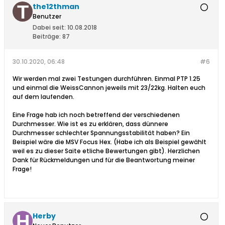
the12thman
Benutzer
Dabei seit:
10.08.2018
Beiträge:
87
30.10.2020, 06:48
#6
Wir werden mal zwei Testungen durchführen. Einmal PTP 1.25
und einmal die WeissCannon jeweils mit 23/22kg. Halten euch
auf dem laufenden.
Eine Frage hab ich noch betreffend der verschiedenen
Durchmesser. Wie ist es zu erklären, dass dünnere
Durchmesser schlechter Spannungsstabilität haben? Ein
Beispiel wäre die MSV Focus Hex. (Habe ich als Beispiel gewählt
weil es zu dieser Saite etliche Bewertungen gibt). Herzlichen
Dank für Rückmeldungen und für die Beantwortung meiner
Frage!
Herby