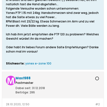
natürlich fast die Hand abgefallen...
Folgende Versuche wurden schon unternommen:
Yonex PTP 1.15 mit 24kg: Handschmerzen sind zwar weg, jedoch
hat die Saite etwas zu viel Power...
RPM Blast mit 23/22 kg. Etwas Schmerzen im Arm und zu viel
Power dh. Viele Bälle werden zu lang.
Ich hab ihm jetzt empfohlen die PTP 120 zu probieren? Welches
Gewicht würdet ihr da machen?
Oder habt ihr liebes Forum andere Saite Empfehlungen? Danke
schon mal im voraus!
Stichworte:
yonex e-zone 100
Max1988
Postmaster
Dabei seit:
31.12.2018
Beiträge:
286
28.10.2020, 12:50
#2