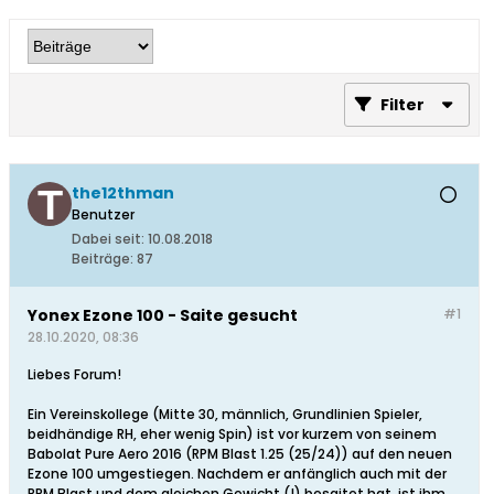
Filter
the12thman
Benutzer
Dabei seit:
10.08.2018
Beiträge:
87
Yonex Ezone 100 - Saite gesucht
#1
28.10.2020, 08:36
Liebes Forum!
Ein Vereinskollege (Mitte 30, männlich, Grundlinien Spieler,
beidhändige RH, eher wenig Spin) ist vor kurzem von seinem
Babolat Pure Aero 2016 (RPM Blast 1.25 (25/24)) auf den neuen
Ezone 100 umgestiegen. Nachdem er anfänglich auch mit der
RPM Blast und dem gleichen Gewicht (!) besaitet hat, ist ihm