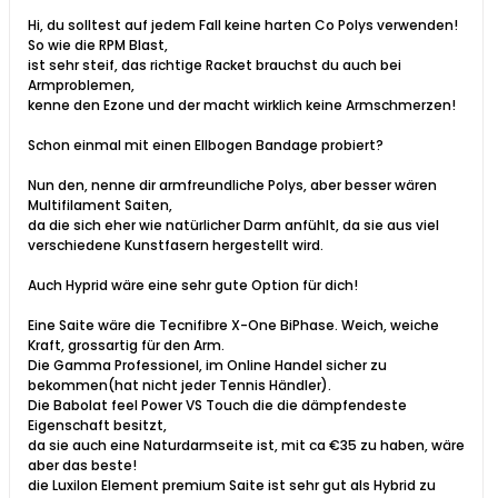
Hi, du solltest auf jedem Fall keine harten Co Polys verwenden!
So wie die RPM Blast,
ist sehr steif, das richtige Racket brauchst du auch bei
Armproblemen,
kenne den Ezone und der macht wirklich keine Armschmerzen!
Schon einmal mit einen Ellbogen Bandage probiert?
Nun den, nenne dir armfreundliche Polys, aber besser wären
Multifilament Saiten,
da die sich eher wie natürlicher Darm anfühlt, da sie aus viel
verschiedene Kunstfasern hergestellt wird.
Auch Hyprid wäre eine sehr gute Option für dich!
Eine Saite wäre die Tecnifibre X-One BiPhase. Weich, weiche
Kraft, grossartig für den Arm.
Die Gamma Professionel, im Online Handel sicher zu
bekommen(hat nicht jeder Tennis Händler).
Die Babolat feel Power VS Touch die die dämpfendeste
Eigenschaft besitzt,
da sie auch eine Naturdarmseite ist, mit ca €35 zu haben, wäre
aber das beste!
die Luxilon Element premium Saite ist sehr gut als Hybrid zu