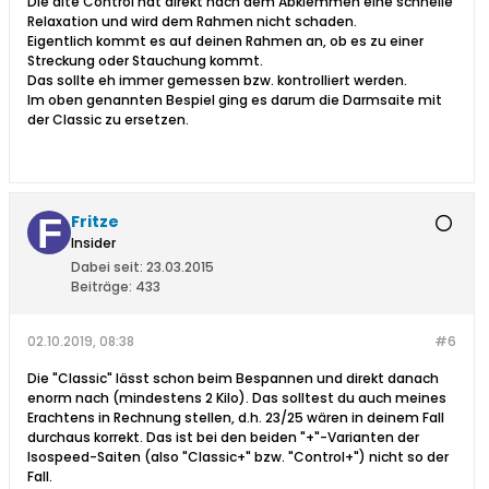
Die alte Control hat direkt nach dem Abklemmen eine schnelle
Relaxation und wird dem Rahmen nicht schaden.
Eigentlich kommt es auf deinen Rahmen an, ob es zu einer
Streckung oder Stauchung kommt.
Das sollte eh immer gemessen bzw. kontrolliert werden.
Im oben genannten Bespiel ging es darum die Darmsaite mit
der Classic zu ersetzen.
Fritze
Insider
Dabei seit:
23.03.2015
Beiträge:
433
02.10.2019, 08:38
#6
Die "Classic" lässt schon beim Bespannen und direkt danach
enorm nach (mindestens 2 Kilo). Das solltest du auch meines
Erachtens in Rechnung stellen, d.h. 23/25 wären in deinem Fall
durchaus korrekt. Das ist bei den beiden "+"-Varianten der
Isospeed-Saiten (also "Classic+" bzw. "Control+") nicht so der
Fall.