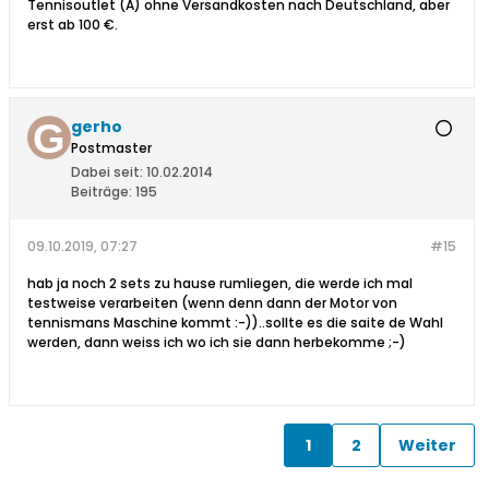
Tennisoutlet (A) ohne Versandkosten nach Deutschland, aber
erst ab 100 €.
gerho
Postmaster
Dabei seit:
10.02.2014
Beiträge:
195
09.10.2019, 07:27
#15
hab ja noch 2 sets zu hause rumliegen, die werde ich mal
testweise verarbeiten (wenn denn dann der Motor von
tennismans Maschine kommt :-))..sollte es die saite de Wahl
werden, dann weiss ich wo ich sie dann herbekomme ;-)
1
2
Weiter