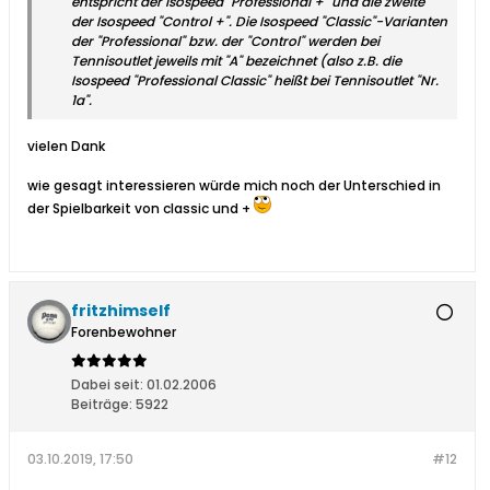
entspricht der Isospeed "Professional +" und die zweite
der Isospeed "Control +". Die Isospeed "Classic"-Varianten
der "Professional" bzw. der "Control" werden bei
Tennisoutlet jeweils mit "A" bezeichnet (also z.B. die
Isospeed "Professional Classic" heißt bei Tennisoutlet "Nr.
1a".
vielen Dank
wie gesagt interessieren würde mich noch der Unterschied in
der Spielbarkeit von classic und +
fritzhimself
Forenbewohner
Dabei seit:
01.02.2006
Beiträge:
5922
03.10.2019, 17:50
#12