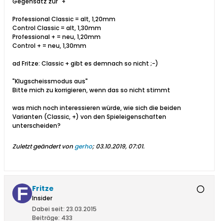
Gegensatz zur "+"
Professional Classic = alt, 1,20mm
Control Classic = alt, 1,30mm
Professional + = neu, 1,20mm
Control + = neu, 1,30mm
ad Fritze: Classic + gibt es demnach so nicht ;-)
"Klugscheissmodus aus"
Bitte mich zu korrigieren, wenn das so nicht stimmt
was mich noch interessieren würde, wie sich die beiden
Varianten (Classic, +) von den Spieleigenschaften
unterscheiden?
Zuletzt geändert von
gerho
;
03.10.2019, 07:01
.
Fritze
Insider
Dabei seit:
23.03.2015
Beiträge:
433