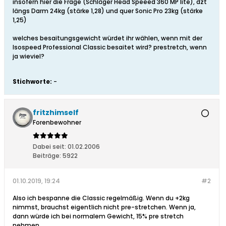
insofern hier die Frage (Schläger Head Speeed 360 MP lite), dzt
längs Darm 24kg (stärke 1,28) und quer Sonic Pro 23kg (stärke
1,25)
welches besaitungsgewicht würdet ihr wählen, wenn mit der
Isospeed Professional Classic besaitet wird? prestretch, wenn
ja wieviel?
Stichworte:
-
fritzhimself
Forenbewohner
Dabei seit:
01.02.2006
Beiträge:
5922
01.10.2019, 19:24
#2
Also ich bespanne die Classic regelmäßig. Wenn du +2kg
nimmst, brauchst eigentlich nicht pre-stretchen. Wenn ja,
dann würde ich bei normalem Gewicht, 15% pre stretch
nehmen.