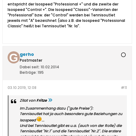
entspricht der Isospeed "Professional +" und die zweite der
Isospeed "Control +". Die Isospeed "Classic"-Varianten der
"Professional" bzw. der "Control" werden bei Tennisoutlet
jeweils mit "A" bezeichnet (also z.B. die Isospeed "Professional
Classic" heißt bei Tennisoutlet "Nr. 1a".
gerho
Postmaster
Dabei seit:
10.02.2014
Beiträge:
195
03.10.2019, 12:08
#11
Zitat von
Fritze
Im Zusammenhang dazu ("gute Preise"):
Tennisoutlet hat ja auch besonders gute Beziehungen zu
Isospeed
...
Und bei Tennisoutlet gibt es u.a. (auch von der Rolle) die
Tennisoutlet "Nr.1" und die Tennisoutlet "Nr.2". Die erstere