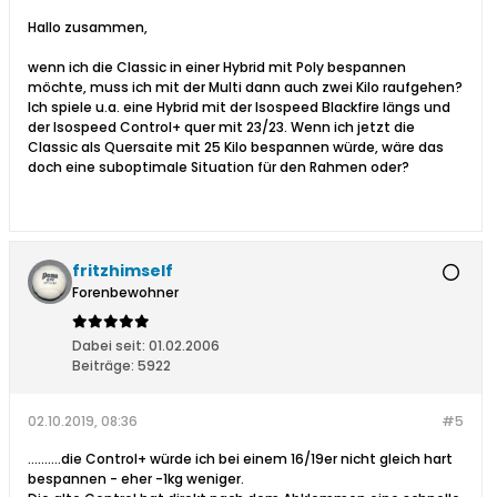
Hallo zusammen,
wenn ich die Classic in einer Hybrid mit Poly bespannen
möchte, muss ich mit der Multi dann auch zwei Kilo raufgehen?
Ich spiele u.a. eine Hybrid mit der Isospeed Blackfire längs und
der Isospeed Control+ quer mit 23/23. Wenn ich jetzt die
Classic als Quersaite mit 25 Kilo bespannen würde, wäre das
doch eine suboptimale Situation für den Rahmen oder?
fritzhimself
Forenbewohner
Dabei seit:
01.02.2006
Beiträge:
5922
02.10.2019, 08:36
#5
..........die Control+ würde ich bei einem 16/19er nicht gleich hart
bespannen - eher -1kg weniger.