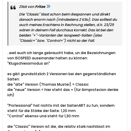
Zitat von
Fritze
Die "Classic" lässt schon beim Bespannen und direkt
danach enorm nach (mindestens 2 Kilo). Das solltest du
auch meines Erachtens in Rechnung stellen, d.h. 23/25
wären in deinem Fall durchaus korrekt. Das ist bei den
beiden "+"-Varianten der Isospeed-Saiten (also
"Classic+" bzw. "Control+") nicht so der Fall.
..weil auch ich lange gebraucht habe, un die Bezeichnungen
von ISOSPEED auseinander halten zu können:
"Klugschiessmodus an"
es gibt grundsätzlich 2 Versionen bei den gegenständlichen
Saiten:
die "alte" Version (Thomas Muster) = Classic
die "neue" Version = hier steht das + (für Armprotecion denke
ich)
"Professional" hat nichts mit der SaitenART zu tun, sondern
steht für die Stärke der Saite: 1,20 mm
"Control" ebenso und steht für 1,30 mm
die "Classic" Version ist die, die relativ stark nachlässt im