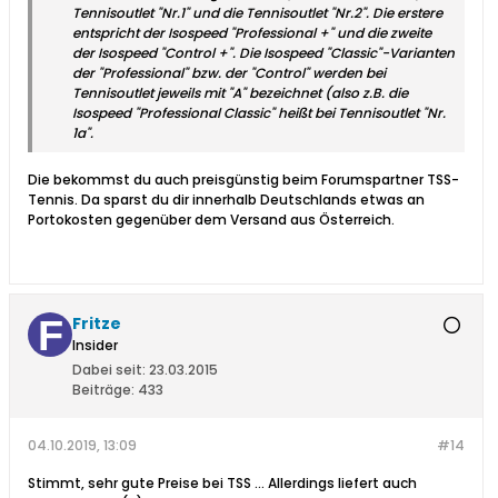
Tennisoutlet "Nr.1" und die Tennisoutlet "Nr.2". Die erstere
entspricht der Isospeed "Professional +" und die zweite
der Isospeed "Control +". Die Isospeed "Classic"-Varianten
der "Professional" bzw. der "Control" werden bei
Tennisoutlet jeweils mit "A" bezeichnet (also z.B. die
Isospeed "Professional Classic" heißt bei Tennisoutlet "Nr.
1a".
Die bekommst du auch preisgünstig beim Forumspartner TSS-
Tennis. Da sparst du dir innerhalb Deutschlands etwas an
Portokosten gegenüber dem Versand aus Österreich.
Fritze
Insider
Dabei seit:
23.03.2015
Beiträge:
433
04.10.2019, 13:09
#14
Stimmt, sehr gute Preise bei TSS ...
Allerdings liefert auch