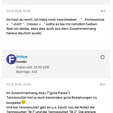
03.10.2019, 10:06
#9
Da hast du recht, ich habe mich verschrieben … "....Professional
+ ..." statt "... Classic + …" sollte es bei mir natürlich heißen.
Aber ich denke, dass dies auch aus dem Zusammenhang
heraus deutlich wurde.
Fritze
Insider
Dabei seit:
23.03.2015
Beiträge:
433
03.10.2019, 10:36
#10
Im Zusammenhang dazu ("gute Preise"):
Tennisoutlet hat ja auch besonders gute Beziehungen zu
Isospeed
...
Und bei Tennisoutlet gibt es u.a. (auch von der Rolle) die
Tennisoutlet "Nr.1" und die Tennisoutlet "Nr.2". Die erstere