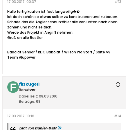
17.03.2017, 00:37
#13
Hallo fertig kaufen ist fast langweilig��
Ist doch schön so etwas selber zu konstruieren und zu bauen.
Schade das die Angler schnurzähler alle von unten nach oben
zählen und nicht seitlich.
Werde das Projekt in Angriff nehmen.
Gruß an alle Bastler
Babolat Sensor / RDC Babolat / Wilson Pro Staff / Saite VS
Team Alupower
filzkugel1
Benutzer
Dabei seit:
08.09.2016
Beiträge:
68
17.03.2017, 10:16
#14
Zitat von
Daniel-GSM