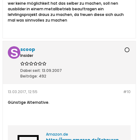
wer keine möglichkeit hat das selber zu machen, soll nen
ausbilder in einem metallbetrieb beauftragen ein
lehrlingsprojekt draus zu machen, da freuen diese sich auch
mal was sinnvolles zu machen
scoop
Insider
Dabei seit:
13.09.2007
Beiträge:
492
13.03.2017, 12:55
#10
Günstige Alternative.
Amazon.de
https://www.amazon.de/Schnurspulger%C3%A4t-Saugnapf-Handhaspel-Angelschnur-Spooler/dp/B00JTNS6BY/ref=cts_sp_3_vtp?pf_rd_m=A3JWKAKR8XB7XF&pf_rd_p=1212178327&pf_rd_r=V4BQV6NWP2PVH4V0HQWV&pd_rd_wg=uSxMZ&pf_rd_s=desktop-detail-softlines&pf_rd_t=40701&pd_rd_i=B00JTNS6BY&pd_rd_w=hnV5n&pf_rd_i=desktop-detail-softlines&pd_rd_r=V4BQV6NWP2PVH4V0HQWV&_encoding=UTF8