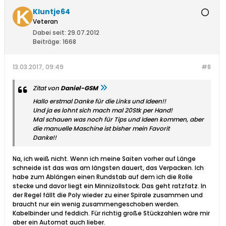
Kluntje64
Veteran
Dabei seit:
29.07.2012
Beiträge:
1668
13.03.2017, 09:49
#8
Zitat von
Daniel-GSM
Hallo erstmal Danke für die Links und Ideen!!
Und ja es lohnt sich mach mal 20Stk per Hand!
Mal schauen was noch für Tips und Ideen kommen, aber
die manuelle Maschine ist bisher mein Favorit
Danke!!
Na, ich weiß nicht. Wenn ich meine Saiten vorher auf Länge
schneide ist das was am längsten dauert, das Verpacken. Ich
habe zum Ablängen einen Rundstab auf dem ich die Rolle
stecke und davor liegt ein Minnizollstock. Das geht ratzfatz. In
der Regel fällt die Poly wieder zu einer Spirale zusammen und
braucht nur ein wenig zusammengeschoben werden.
Kabelbinder und feddich. Für richtig große Stückzahlen wäre mir
aber ein Automat auch lieber.