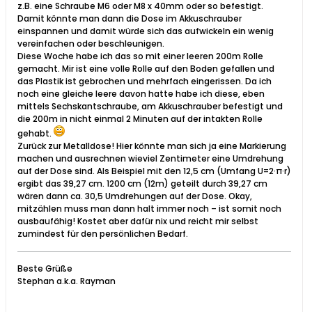
z.B. eine Schraube M6 oder M8 x 40mm oder so befestigt.
Damit könnte man dann die Dose im Akkuschrauber
einspannen und damit würde sich das aufwickeln ein wenig
vereinfachen oder beschleunigen.
Diese Woche habe ich das so mit einer leeren 200m Rolle
gemacht. Mir ist eine volle Rolle auf den Boden gefallen und
das Plastik ist gebrochen und mehrfach eingerissen. Da ich
noch eine gleiche leere davon hatte habe ich diese, eben
mittels Sechskantschraube, am Akkuschrauber befestigt und
die 200m in nicht einmal 2 Minuten auf der intakten Rolle
gehabt.
Zurück zur Metalldose! Hier könnte man sich ja eine Markierung
machen und ausrechnen wieviel Zentimeter eine Umdrehung
auf der Dose sind. Als Beispiel mit den 12,5 cm (Umfang U=2·π·r)
ergibt das 39,27 cm. 1200 cm (12m) geteilt durch 39,27 cm
wären dann ca. 30,5 Umdrehungen auf der Dose. Okay,
mitzählen muss man dann halt immer noch – ist somit noch
ausbaufähig! Kostet aber dafür nix und reicht mir selbst
zumindest für den persönlichen Bedarf.
Beste Grüße
Stephan a.k.a. Rayman