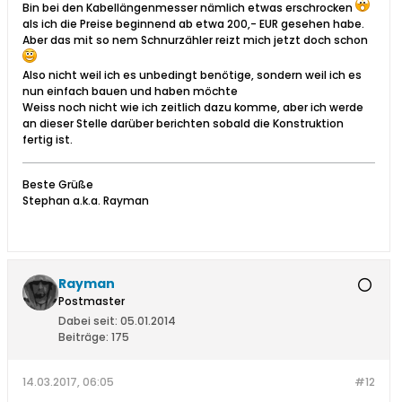
Bin bei den Kabellängenmesser nämlich etwas erschrocken
als ich die Preise beginnend ab etwa 200,- EUR gesehen habe.
Aber das mit so nem Schnurzähler reizt mich jetzt doch schon
Also nicht weil ich es unbedingt benötige, sondern weil ich es
nun einfach bauen und haben möchte
Weiss noch nicht wie ich zeitlich dazu komme, aber ich werde
an dieser Stelle darüber berichten sobald die Konstruktion
fertig ist.
Beste Grüße
Stephan a.k.a. Rayman
Rayman
Postmaster
Dabei seit:
05.01.2014
Beiträge:
175
14.03.2017, 06:05
#12