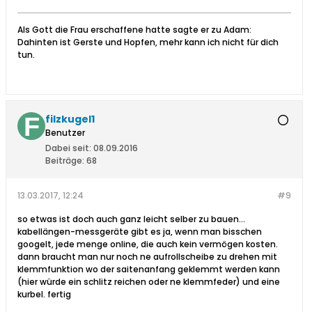
Als Gott die Frau erschaffene hatte sagte er zu Adam:
Dahinten ist Gerste und Hopfen, mehr kann ich nicht für dich
tun.
filzkugel1
Benutzer
Dabei seit:
08.09.2016
Beiträge:
68
13.03.2017, 12:24
#9
so etwas ist doch auch ganz leicht selber zu bauen...
kabellängen-messgeräte gibt es ja, wenn man bisschen
googelt, jede menge online, die auch kein vermögen kosten.
dann braucht man nur noch ne aufrollscheibe zu drehen mit
klemmfunktion wo der saitenanfang geklemmt werden kann
(hier würde ein schlitz reichen oder ne klemmfeder) und eine
kurbel. fertig