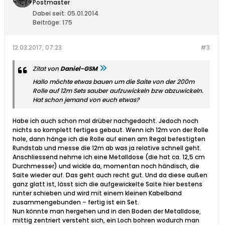
Postmaster
Dabei seit:
05.01.2014
Beiträge:
175
12.03.2017, 07:23
#3
Zitat von
Daniel-GSM
Hallo möchte etwas bauen um die Saite von der 200m
Rolle auf 12m Sets sauber aufzuwickeln bzw abzuwickeln.
Hat schon jemand von euch etwas?
Habe ich auch schon mal drüber nachgedacht. Jedoch noch
nichts so komplett fertiges gebaut. Wenn ich 12m von der Rolle
hole, dann hänge ich die Rolle auf einen am Regal befestigten
Rundstab und messe die 12m ab was ja relative schnell geht.
Anschliessend nehme ich eine Metalldose (die hat ca. 12,5 cm
Durchmesser) und wickle da, momentan noch händisch, die
Saite wieder auf. Das geht auch recht gut. Und da diese außen
ganz glatt ist, lässt sich die aufgewickelte Saite hier bestens
runter schieben und wird mit einem kleinen Kabelband
zusammengebunden – fertig ist ein Set.
Nun könnte man hergehen und in den Boden der Metalldose,
mittig zentriert versteht sich, ein Loch bohren wodurch man