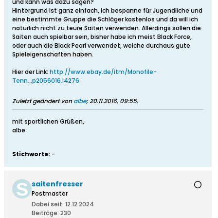
und kann was dazu sagen?
Hintergrund ist ganz einfach, ich bespanne für Jugendliche und
eine bestimmte Gruppe die Schläger kostenlos und da will ich
natürlich nicht zu teure Saiten verwenden. Allerdings sollen die
Saiten auch spielbar sein, bisher habe ich meist Black Force,
oder auch die Black Pearl verwendet, welche durchaus gute
Spieleigenschaften haben.
Hier der Link:
http://www.ebay.de/itm/Monofile-
Tenn...p2056016.l4276
Zuletzt geändert von
albe
;
20.11.2016, 09:55
.
mit sportlichen Grüßen,
albe
Stichworte:
-
saitenfresser
Postmaster
Dabei seit:
12.12.2024
Beiträge:
230