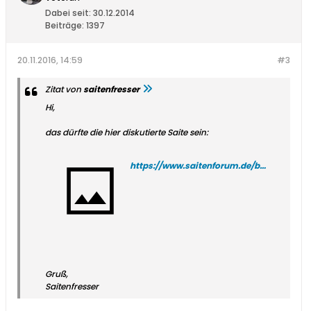
Dabei seit:
30.12.2014
Beiträge:
1397
20.11.2016, 14:59
#3
Zitat von
saitenfresser
Hi,
das dürfte die hier diskutierte Saite sein:
https://www.saitenforum.de/board/showthread.php?t=29218&highlight=Saitenkampagne
Gruß,
Saitenfresser