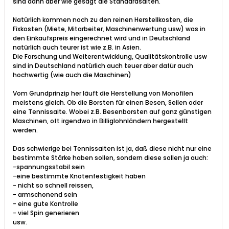
sind dann aber wie gesagt die Standardsaiten.
Natürlich kommen noch zu den reinen Herstellkosten, die
Fixkosten (Miete, Mitarbeiter, Maschinenwertung usw) was in
den Einkaufspreis eingerechnet wird und in Deutschland
natürlich auch teurer ist wie z.B. in Asien.
Die Forschung und Weiterentwicklung, Qualitätskontrolle usw
sind in Deutschland natürlich auch teuer aber dafür auch
hochwertig (wie auch die Maschinen)
Vom Grundprinzip her läuft die Herstellung von Monofilen
meistens gleich. Ob die Borsten für einen Besen, Seilen oder
eine Tennissaite. Wobei z.B. Besenborsten auf ganz günstigen
Maschinen, oft irgendwo in Billiglohnländern hergestellt
werden.
Das schwierige bei Tennissaiten ist ja, daß diese nicht nur eine
bestimmte Stärke haben sollen, sondern diese sollen ja auch:
-spannungsstabil sein
-eine bestimmte Knotenfestigkeit haben
- nicht so schnell reissen,
- armschonend sein
- eine gute Kontrolle
- viel Spin generieren
usw.