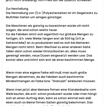
jetzt nicht unbedingt vom Preis auf die Qualität schließen.
Zur Herstellung.
Die Herstellung von (Co-)Polyestersaiten ist im Gegensatz zu
Multifilen Saiten um einiges günstiger.
Die Maschinen als günstig zu bezeichnen würde ich nicht
wagen, die sind schon relativ teuer.
Für die Fabriken lohnt sich eigentlich nur größere Mengen zu
fertigen, d.h. viele Werke fangen erst ab 500 kg (oft je
Saitenstärke) an zu produzieren weil es sich bei kleineren
Mengen nicht lohnt. Beim Wechsel zu einer anderen Saite
fallen dann schon wieder Umrüstkosten an, alles muss
gereinigt werden, neue Düsen eingesetzt werden usw. Das
kostet alles und lohnt sich erst ab einer bestimmten Menge.
Wenn man eine eigene Farbe will muß man auch große
Mengen abnehmen, da die Fabriken auch bestimmte
Mindestmengen an Farbe bzw. "Granulat" einkaufen müssen.
Wenn man jetzt aber kleinere Firmen eine Standardsaite vom
Werk kaufen, die evtl. schon produziert wurde oder man hängt
sich an einen Auftrag dran, kann es schon einmal sein daß
eben auch so kleine Firmen Saiten günstig bekommen. Das