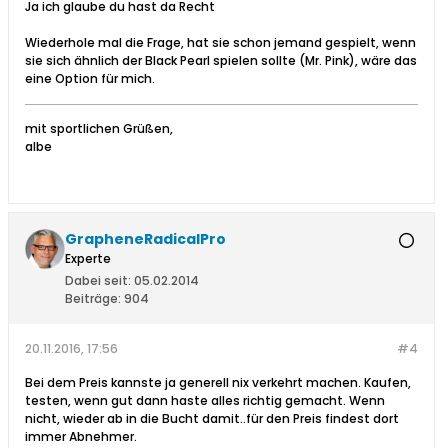
Ja ich glaube du hast da Recht
Wiederhole mal die Frage, hat sie schon jemand gespielt, wenn
sie sich ähnlich der Black Pearl spielen sollte (Mr. Pink), wäre das
eine Option für mich.
mit sportlichen Grüßen,
albe
GrapheneRadicalPro
Experte
Dabei seit:
05.02.2014
Beiträge:
904
20.11.2016, 17:56
#4
Bei dem Preis kannste ja generell nix verkehrt machen. Kaufen,
testen, wenn gut dann haste alles richtig gemacht. Wenn
nicht, wieder ab in die Bucht damit..für den Preis findest dort
immer Abnehmer.