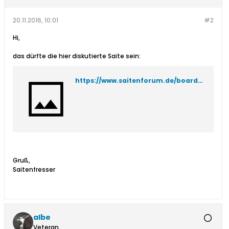
20.11.2016, 10:01
#2
Hi,
das dürfte die hier diskutierte Saite sein:
https://www.saitenforum.de/board/showthread.php?t=29218&highlight=Saitenkampagne
Gruß,
Saitenfresser
albe
Veteran