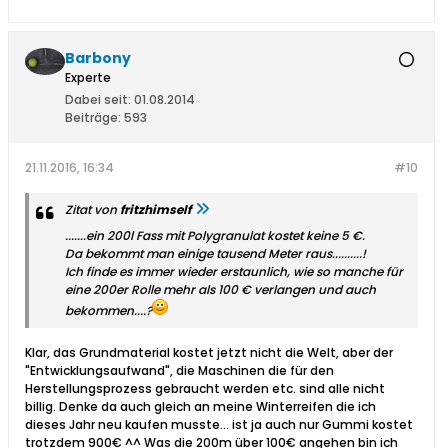
Barbony
Experte
Dabei seit:
01.08.2014
Beiträge:
593
21.11.2016, 16:34
#10
Zitat von
fritzhimself
.......ein 200l Fass mit Polygranulat kostet keine 5 €.
Da bekommt man einige tausend Meter raus..........!
Ich finde es immer wieder erstaunlich, wie so manche für
eine 200er Rolle mehr als 100 € verlangen und auch
bekommen....?
Klar, das Grundmaterial kostet jetzt nicht die Welt, aber der
"Entwicklungsaufwand", die Maschinen die für den
Herstellungsprozess gebraucht werden etc. sind alle nicht
billig. Denke da auch gleich an meine Winterreifen die ich
dieses Jahr neu kaufen musste... ist ja auch nur Gummi kostet
trotzdem 900€ ^^ Was die 200m über 100€ angehen bin ich