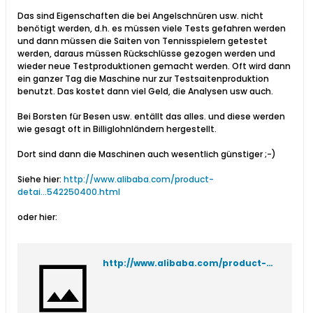
Das sind Eigenschaften die bei Angelschnüren usw. nicht
benötigt werden, d.h. es müssen viele Tests gefahren werden
und dann müssen die Saiten von Tennisspielern getestet
werden, daraus müssen Rückschlüsse gezogen werden und
wieder neue Testproduktionen gemacht werden. Oft wird dann
ein ganzer Tag die Maschine nur zur Testsaitenproduktion
benutzt. Das kostet dann viel Geld, die Analysen usw auch.
Bei Borsten für Besen usw. entällt das alles. und diese werden
wie gesagt oft in Billiglohnländern hergestellt.
Dort sind dann die Maschinen auch wesentlich günstiger ;-)
Siehe hier:
http://www.alibaba.com/product-
detai...542250400.html
oder hier:
http://www.alibaba.com/product-detail/top-quality-plastic-polyester-PET-fiber_60263239668.html