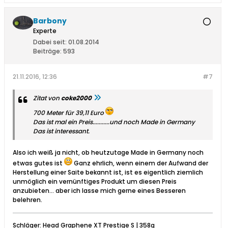
Barbony
Experte
Dabei seit:
01.08.2014
Beiträge:
593
21.11.2016, 12:36
#7
Zitat von
coke2000
700 Meter für 39,11 Euro
Das ist mal ein Preis...........und noch Made in Germany
Das ist interessant.
Also ich weiß ja nicht, ob heutzutage Made in Germany noch
etwas gutes ist
Ganz ehrlich, wenn einem der Aufwand der
Herstellung einer Saite bekannt ist, ist es eigentlich ziemlich
unmöglich ein vernünftiges Produkt um diesen Preis
anzubieten... aber ich lasse mich gerne eines Besseren
belehren.
Schläger: Head Graphene XT Prestige S | 358g