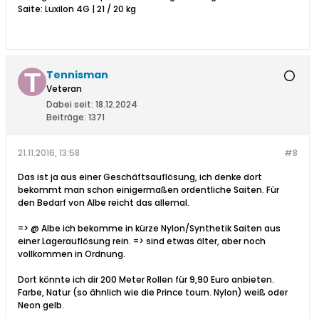
Saite: Luxilon 4G | 21 / 20 kg
Tennisman
Veteran
Dabei seit:
18.12.2024
Beiträge:
1371
21.11.2016, 13:58
#8
Das ist ja aus einer Geschäftsauflösung, ich denke dort
bekommt man schon einigermaßen ordentliche Saiten. Für
den Bedarf von Albe reicht das allemal.
=> @ Albe ich bekomme in kürze Nylon/Synthetik Saiten aus
einer Lagerauflösung rein. => sind etwas älter, aber noch
vollkommen in Ordnung.
Dort könnte ich dir 200 Meter Rollen für 9,90 Euro anbieten.
Farbe, Natur (so ähnlich wie die Prince tourn. Nylon) weiß oder
Neon gelb.