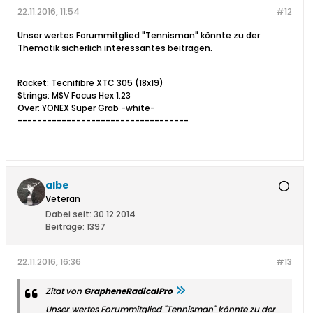
22.11.2016, 11:54
#12
Unser wertes Forummitglied "Tennisman" könnte zu der
Thematik sicherlich interessantes beitragen.
Racket: Tecnifibre XTC 305 (18x19)
Strings: MSV Focus Hex 1.23
Over: YONEX Super Grab -white-
-----------------------------------
albe
Veteran
Dabei seit:
30.12.2014
Beiträge:
1397
22.11.2016, 16:36
#13
Zitat von
GrapheneRadicalPro
Unser wertes Forummitglied "Tennisman" könnte zu der