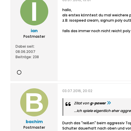
hallo,
als erstes könntest du mal weichere 
z.B. isospeed cream, signum poly outbr
ian
falls das immer noch nicht reicht pol
Postmaster
Dabei seit:
08.06.2007
Beiträge:
238
03.07.2016, 20:02
Zitat von
g-power
...Ich spiele eigentlich eher aggre
bachim
Durch das "reißen" beim aggressiv To
Postmaster
Schulter dauerhaft nach oben und vo