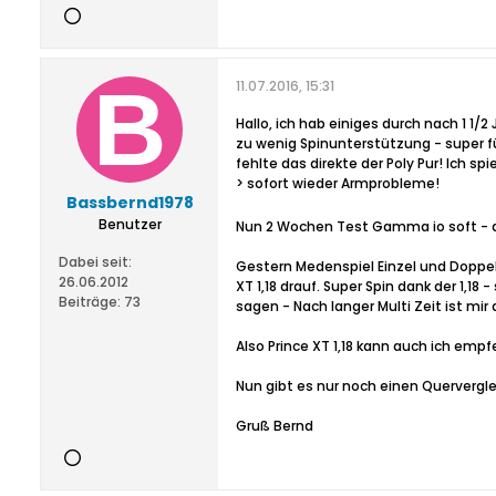
11.07.2016, 15:31
Hallo, ich hab einiges durch nach 1 1
zu wenig Spinunterstützung - super fü
fehlte das direkte der Poly Pur! Ich 
> sofort wieder Armprobleme!
Bassbernd1978
Benutzer
Nun 2 Wochen Test Gamma io soft - de
Dabei seit:
Gestern Medenspiel Einzel und Doppel
26.06.2012
XT 1,18 drauf. Super Spin dank der 1,18
Beiträge:
73
sagen - Nach langer Multi Zeit ist mir
Also Prince XT 1,18 kann auch ich empf
Nun gibt es nur noch einen Quervergle
Gruß Bernd