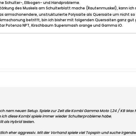
ne Schulter-, Ellbogen- und Handprobleme.
ärkung des Muskels am Schulterblatt mache (Rautenmuskel), kann ich rela
 armschonendere, unstrukturierte Polysaite als Quersaite um nicht s
Armschonung betrifft, bin ich bisher mit folgenden Quersaiten ganz gut
ig Star Potenza NPT, Kirschbaum Supersmash orange und Gamma iO.
h nem neuen Setup. Spiele zur Zeit die Kombi Gamma Moto 1,24 / KB Max Pow
em ich diese Kombi spiele immer wieder Schulterprobleme habe.
t als Hybrid testen.
ntlich eher aggressiv. Mit der Vorhand spiele viel Topspin und suche irgend