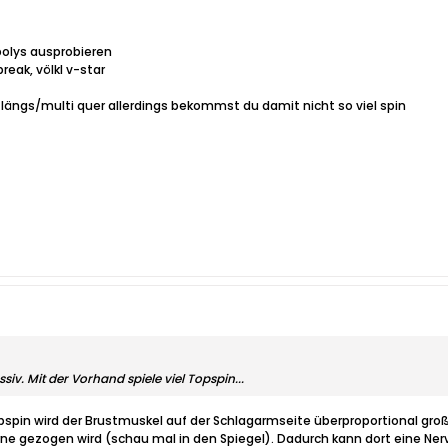
polys ausprobieren
eak, völkl v-star
y längs/multi quer allerdings bekommst du damit nicht so viel spin
ssiv. Mit der Vorhand spiele viel Topspin...
pspin wird der Brustmuskel auf der Schlagarmseite überproportional gr
rne gezogen wird (schau mal in den Spiegel). Dadurch kann dort eine N