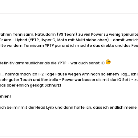
/2 Jahren Tennisarm. Natrudarm (VS Team) zu viel Power zu wenig Spinunte
r Arm - Hybrid (YPTP, Hyper G, Moto mit Multi siehe oben) - damit war ic
spielte vor dem Tennisarm YPTP pur und ich mochte das direkte und das Fe
finitiv armfreudlicher als die YPTP - war auch sonst iO
 ... normal mach ich 1-2 Tage Pause wegen Arm nach so einem Tag... ich 
 - sehr guter Touch und Kontrolle - Power war besser als mit der iO Soft -
 das aber ehrlich gesagt Schnurz!
ehlen!
ich bei mir mit der Head Lynx und dann hoffe ich, dass ich endlich mei