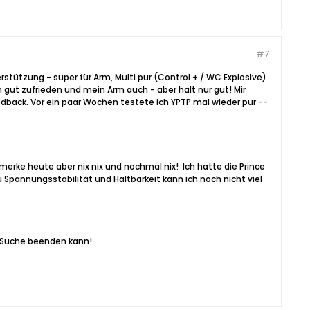
#7
rstützung - super für Arm, Multi pur (Control + / WC Explosive)
h gut zufrieden und mein Arm auch - aber halt nur gut! Mir
edback. Vor ein paar Wochen testete ich YPTP mal wieder pur --
merke heute aber nix nix und nochmal nix!
Ich hatte die Prince
 zu Spannungsstabilität und Haltbarkeit kann ich noch nicht viel
ne Suche beenden kann!