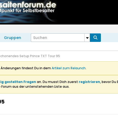
Gruppen
chonendes Setup Prince TXT Tour 95
n Änderungen findest Du in dem
Artikel zum Relaunch
.
ig gestellten Fragen
an. Du musst Dich zuerst
registrieren
, bevor Du 
e Forum aus der untenstehenden Liste aus.
95