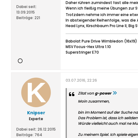
Daher rühren zumindest fast alle mei
Dabei seit:
Wenn ich fleißig meine Übungen zur St
13.09.2015
Trotzdem nehme ich immer eine etwas
Beiträge:
221
In absteigender Reihenfolge, was die 
Head Lynx, Kirschbaum Pro Line II, B
Babolat Pure Drive Wimbledon (16x19)
MSV Focus-Hex Ultra 1.10
Superstringer E70
03.07.2016, 22:26
Zitat von
g-power
Moin zusammen,
Knipser
bin im Moment auf der Suche nac
Das Problem ist, dass ich seitd
Experte
Würde vielleicht auch mal ne Muli
Dabei seit:
26.12.2015
Zu meinem Spiel. Ich spiele eige
Beiträge:
764