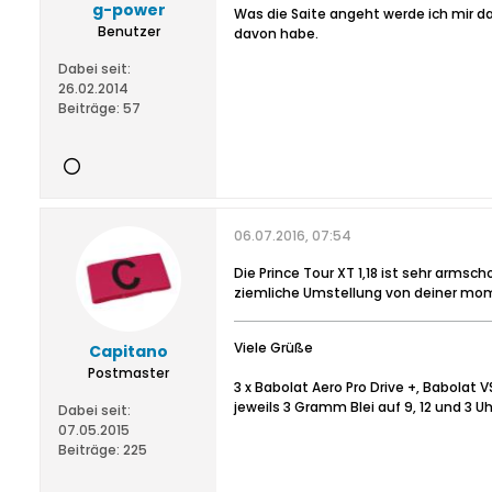
g-power
Was die Saite angeht werde ich mir d
Benutzer
davon habe.
Dabei seit:
26.02.2014
Beiträge:
57
06.07.2016, 07:54
Die Prince Tour XT 1,18 ist sehr arm
ziemliche Umstellung von deiner mo
Viele Grüße
Capitano
Postmaster
3 x Babolat Aero Pro Drive +, Babolat
jeweils 3 Gramm Blei auf 9, 12 und 3 Uh
Dabei seit:
07.05.2015
Beiträge:
225