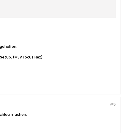
 geholfen.
 Setup. (MSV Focus Hex)
#5
schlau machen.