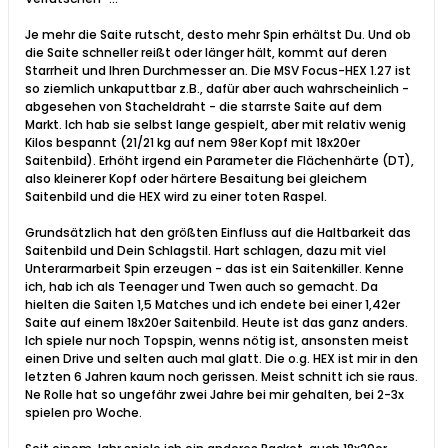
Je mehr die Saite rutscht, desto mehr Spin erhältst Du. Und ob
die Saite schneller reißt oder länger hält, kommt auf deren
Starrheit und Ihren Durchmesser an. Die MSV Focus-HEX 1.27 ist
so ziemlich unkaputtbar z.B., dafür aber auch wahrscheinlich -
abgesehen von Stacheldraht - die starrste Saite auf dem
Markt. Ich hab sie selbst lange gespielt, aber mit relativ wenig
Kilos bespannt (21/21 kg auf nem 98er Kopf mit 18x20er
Saitenbild). Erhöht irgend ein Parameter die Flächenhärte (DT),
also kleinerer Kopf oder härtere Besaitung bei gleichem
Saitenbild und die HEX wird zu einer toten Raspel.
Grundsätzlich hat den größten Einfluss auf die Haltbarkeit das
Saitenbild und Dein Schlagstil. Hart schlagen, dazu mit viel
Unterarmarbeit Spin erzeugen - das ist ein Saitenkiller. Kenne
ich, hab ich als Teenager und Twen auch so gemacht. Da
hielten die Saiten 1,5 Matches und ich endete bei einer 1,42er
Saite auf einem 18x20er Saitenbild. Heute ist das ganz anders.
Ich spiele nur noch Topspin, wenns nötig ist, ansonsten meist
einen Drive und selten auch mal glatt. Die o.g. HEX ist mir in den
letzten 6 Jahren kaum noch gerissen. Meist schnitt ich sie raus.
Ne Rolle hat so ungefähr zwei Jahre bei mir gehalten, bei 2-3x
spielen pro Woche.