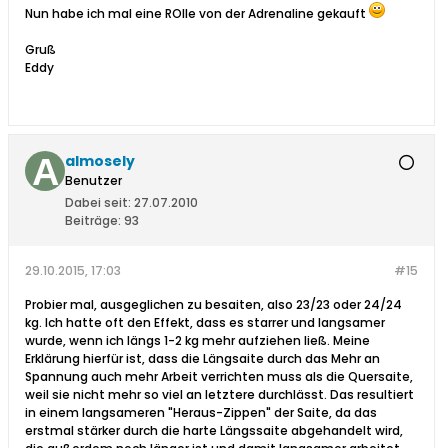
Nun habe ich mal eine ROlle von der Adrenaline gekauft
Gruß
Eddy
almosely
Benutzer
Dabei seit:
27.07.2010
Beiträge:
93
29.10.2015, 17:03
#15
Probier mal, ausgeglichen zu besaiten, also 23/23 oder 24/24
kg. Ich hatte oft den Effekt, dass es starrer und langsamer
wurde, wenn ich längs 1-2 kg mehr aufziehen ließ. Meine
Erklärung hierfür ist, dass die Längsaite durch das Mehr an
Spannung auch mehr Arbeit verrichten muss als die Quersaite,
weil sie nicht mehr so viel an letztere durchlässt. Das resultiert
in einem langsameren "Heraus-Zippen" der Saite, da das
erstmal stärker durch die harte Längssaite abgehandelt wird,