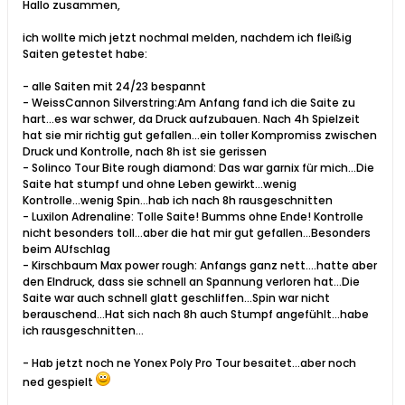
Hallo zusammen,
ich wollte mich jetzt nochmal melden, nachdem ich fleißig
Saiten getestet habe:
- alle Saiten mit 24/23 bespannt
- WeissCannon Silverstring:Am Anfang fand ich die Saite zu
hart...es war schwer, da Druck aufzubauen. Nach 4h Spielzeit
hat sie mir richtig gut gefallen...ein toller Kompromiss zwischen
Druck und Kontrolle, nach 8h ist sie gerissen
- Solinco Tour Bite rough diamond: Das war garnix für mich...Die
Saite hat stumpf und ohne Leben gewirkt...wenig
Kontrolle...wenig Spin...hab ich nach 8h rausgeschnitten
- Luxilon Adrenaline: Tolle Saite! Bumms ohne Ende! Kontrolle
nicht besonders toll...aber die hat mir gut gefallen...Besonders
beim AUfschlag
- Kirschbaum Max power rough: Anfangs ganz nett....hatte aber
den EIndruck, dass sie schnell an Spannung verloren hat...Die
Saite war auch schnell glatt geschliffen...Spin war nicht
berauschend...Hat sich nach 8h auch Stumpf angefühlt...habe
ich rausgeschnitten...
- Hab jetzt noch ne Yonex Poly Pro Tour besaitet...aber noch
ned gespielt