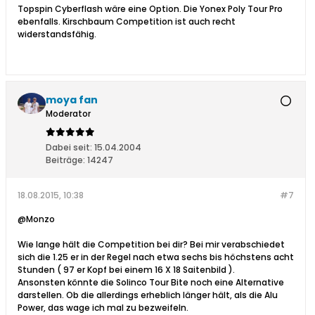
Topspin Cyberflash wäre eine Option. Die Yonex Poly Tour Pro
ebenfalls. Kirschbaum Competition ist auch recht
widerstandsfähig.
moya fan
Moderator
Dabei seit:
15.04.2004
Beiträge:
14247
18.08.2015, 10:38
#7
@Monzo
Wie lange hält die Competition bei dir? Bei mir verabschiedet
sich die 1.25 er in der Regel nach etwa sechs bis höchstens acht
Stunden ( 97 er Kopf bei einem 16 X 18 Saitenbild ).
Ansonsten könnte die Solinco Tour Bite noch eine Alternative
darstellen. Ob die allerdings erheblich länger hält, als die Alu
Power, das wage ich mal zu bezweifeln.