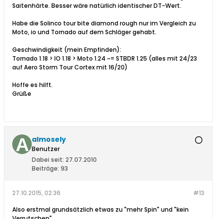
Saitenhärte. Besser wäre natürlich identischer DT-Wert.
Habe die Solinco tour bite diamond rough nur im Vergleich zu
Moto, io und Tornado auf dem Schläger gehabt.
Geschwindigkeit (mein Empfinden):
Tornado 1.18 > IO 1.18 > Moto 1.24 ~= STBDR 1.25 (alles mit 24/23
auf Aero Storm Tour Cortex mit 16/20)
Hoffe es hilft.
Grüße
almosely
Benutzer
Dabei seit:
27.07.2010
Beiträge:
93
27.10.2015, 02:36
#13
Also erstmal grundsätzlich etwas zu "mehr Spin" und "kein
Verrutschen" ...