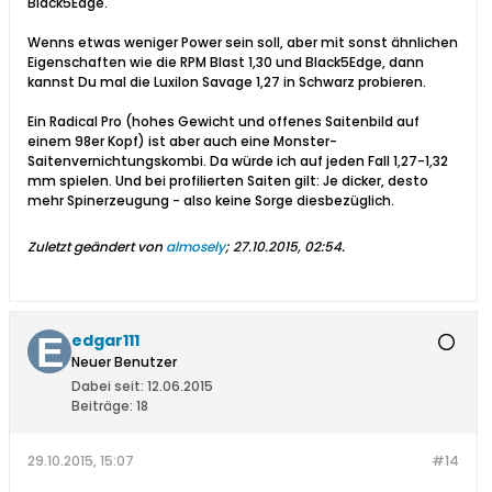
Black5Edge.
Wenns etwas weniger Power sein soll, aber mit sonst ähnlichen
Eigenschaften wie die RPM Blast 1,30 und Black5Edge, dann
kannst Du mal die Luxilon Savage 1,27 in Schwarz probieren.
Ein Radical Pro (hohes Gewicht und offenes Saitenbild auf
einem 98er Kopf) ist aber auch eine Monster-
Saitenvernichtungskombi. Da würde ich auf jeden Fall 1,27-1,32
mm spielen. Und bei profilierten Saiten gilt: Je dicker, desto
mehr Spinerzeugung - also keine Sorge diesbezüglich.
Zuletzt geändert von
almosely
;
27.10.2015, 02:54
.
edgar111
Neuer Benutzer
Dabei seit:
12.06.2015
Beiträge:
18
29.10.2015, 15:07
#14