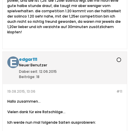
power, und die ist 1,25. die 1.25er solinco legt bei mir noch eine
gute halbe stunde drauf, die taugt mir aber weniger vom
spielverhalten. die competition 1.20 kommt von der haltbarkeit
der solinco 1.20 sehr nahe, mit der 1,25er competition bin ich
auch nicht so richtig freund geworden, da waren mir jeweils die
1,20er lieber und ich verzichte auf 30minuten zusätzlichem
klopfen!
edgar111
Neuer Benutzer
Dabei seit:
12.06.2015
Beiträge:
18
19.08.2015, 13:06
#11
Hallo zusammen...
Vielen dank für eire Ratschläge...
Ich werde nun mal folgende Saiten ausprobieren: