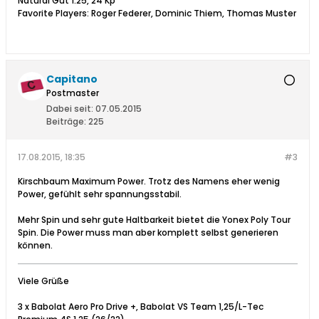
Natural Gut 1.25, 24 Kp
Favorite Players: Roger Federer, Dominic Thiem, Thomas Muster
Capitano
Postmaster
Dabei seit:
07.05.2015
Beiträge:
225
17.08.2015, 18:35
#3
Kirschbaum Maximum Power. Trotz des Namens eher wenig
Power, gefühlt sehr spannungsstabil.
Mehr Spin und sehr gute Haltbarkeit bietet die Yonex Poly Tour
Spin. Die Power muss man aber komplett selbst generieren
können.
Viele Grüße
3 x Babolat Aero Pro Drive +, Babolat VS Team 1,25/L-Tec