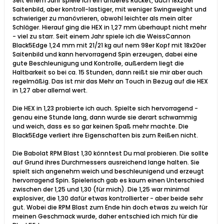
Seit einem Jahr spiele ich ein anderes Racket, auch 18x20er
Saitenbild, aber kontroll-lastiger, mit weniger Swingweight und
schwieriger zu manövrieren, obwohl leichter als mein alter
Schläger. Hierauf ging die HEX in 1,27 mm überhaupt nicht mehr
- viel zu starr. Seit einem Jahr spiele ich die WeissCannon
Black5Edge 1,24 mm mit 21/21 kg auf nem 98er Kopf mit 18x20er
Saitenbild und kann hervorragend Spin erzeugen, dabei eine
gute Beschleunigung und Kontrolle, außerdem liegt die
Haltbarkeit so bei ca. 15 Stunden, dann reißt sie mir aber auch
regelmäßig. Das ist mir das Mehr an Touch in Bezug auf die HEX
in 1,27 aber allemal wert.
Die HEX in 1,23 probierte ich auch. Spielte sich hervorragend -
genau eine Stunde lang, dann wurde sie derart schwammig
und weich, dass es so gar keinen Spaß mehr machte. Die
Black5Edge verliert ihre Eigenschaften bis zum Reißen nicht.
Die Babolat RPM Blast 1,30 könntest Du mal probieren. Die sollte
auf Grund ihres Durchmessers ausreichend lange halten. Sie
spielt sich angenehm weich und beschleunigend und erzeugt
hervorragend Spin. Spielerisch gab es kaum einen Unterschied
zwischen der 1,25 und 1,30 (für mich). Die 1,25 war minimal
explosiver, die 1,30 dafür etwas kontrollierter - aber beide sehr
gut. Wobei die RPM Blast zum Ende hin doch etwas zu weich für
meinen Geschmack wurde, daher entschied ich mich für die