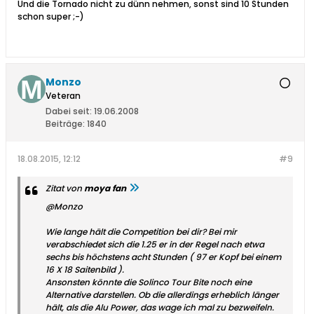
Und die Tornado nicht zu dünn nehmen, sonst sind 10 Stunden
schon super ;-)
Monzo
Veteran
Dabei seit:
19.06.2008
Beiträge:
1840
18.08.2015, 12:12
#9
Zitat von
moya fan
@Monzo
Wie lange hält die Competition bei dir? Bei mir
verabschiedet sich die 1.25 er in der Regel nach etwa
sechs bis höchstens acht Stunden ( 97 er Kopf bei einem
16 X 18 Saitenbild ).
Ansonsten könnte die Solinco Tour Bite noch eine
Alternative darstellen. Ob die allerdings erheblich länger
hält, als die Alu Power, das wage ich mal zu bezweifeln.