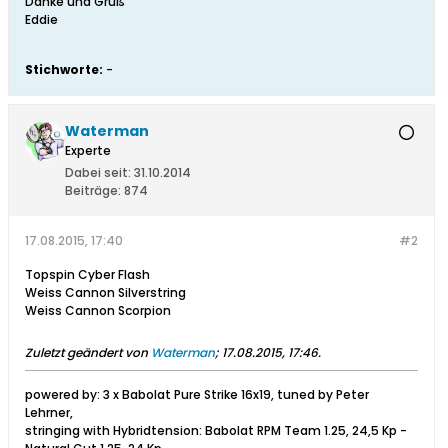
Danke und Gruß
Eddie
Stichworte:
-
Waterman
Experte
Dabei seit:
31.10.2014
Beiträge:
874
17.08.2015, 17:40
#2
Topspin Cyber Flash
Weiss Cannon Silverstring
Weiss Cannon Scorpion
Zuletzt geändert von
Waterman
;
17.08.2015, 17:46
.
powered by: 3 x Babolat Pure Strike 16x19, tuned by Peter
Lehrner,
stringing with Hybridtension: Babolat RPM Team 1.25, 24,5 Kp -