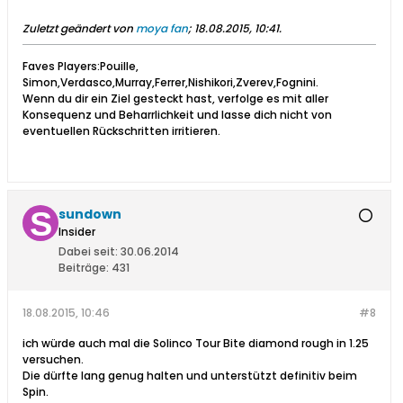
Zuletzt geändert von
moya fan
;
18.08.2015, 10:41
.
Faves Players:Pouille,
Simon,Verdasco,Murray,Ferrer,Nishikori,Zverev,Fognini.
Wenn du dir ein Ziel gesteckt hast, verfolge es mit aller
Konsequenz und Beharrlichkeit und lasse dich nicht von
eventuellen Rückschritten irritieren.
sundown
Insider
Dabei seit:
30.06.2014
Beiträge:
431
18.08.2015, 10:46
#8
ich würde auch mal die Solinco Tour Bite diamond rough in 1.25
versuchen.
Die dürfte lang genug halten und unterstützt definitiv beim
Spin.