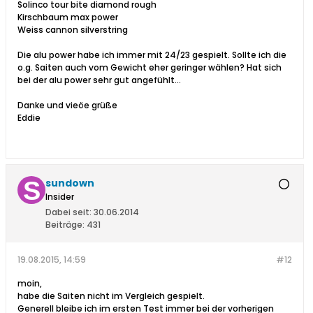
Solinco tour bite diamond rough
Kirschbaum max power
Weiss cannon silverstring
Die alu power habe ich immer mit 24/23 gespielt. Sollte ich die
o.g. Saiten auch vom Gewicht eher geringer wählen? Hat sich
bei der alu power sehr gut angefühlt...
Danke und vieöe grüße
Eddie
sundown
Insider
Dabei seit:
30.06.2014
Beiträge:
431
19.08.2015, 14:59
#12
moin,
habe die Saiten nicht im Vergleich gespielt.
Generell bleibe ich im ersten Test immer bei der vorherigen