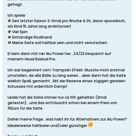
gefragt:
Ich spiele:
# Seit letzter Saison 2-3mal pro Woche à 2h, davor sporadisch,
als Kind 15 Jahre lang ambitioniert
# Viel Spin
# Einhändige Rückhand
# Meine Saite soll haltbar sein und nicht verrutschen
Er kam dann mit ner Alu Power her...24/23 bespannt auf
meinem Head Radical Pro.
Ich war begeistert vom Trampolin Effekt. Musste mich erstmal
umstellen, da alle Bälle zu lang waren....aber dann hat die Saite
wirklich Spaß gemacht...Mit der Reserve eines zügigen geraden
Schusses mit ordentlich Dampf
Leider hat die Saite immer nur ca 10h gehalten (2mal
getestet)...und das enttäuscht schon bei einem Preis von
15Euro für die Saite.
Daher meine Frage...was habt ihr für Alternativen zur Alu Power?
Idealerweise haltbarer und/oder günstiger