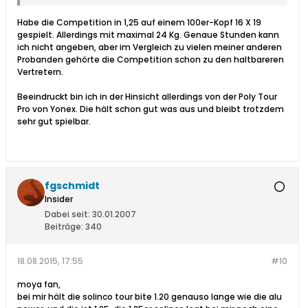
Habe die Competition in 1,25 auf einem 100er-Kopf 16 X 19
gespielt. Allerdings mit maximal 24 Kg. Genaue Stunden kann
ich nicht angeben, aber im Vergleich zu vielen meiner anderen
Probanden gehörte die Competition schon zu den haltbareren
Vertretern.
Beeindruckt bin ich in der Hinsicht allerdings von der Poly Tour
Pro von Yonex. Die hält schon gut was aus und bleibt trotzdem
sehr gut spielbar.
fgschmidt
Insider
Dabei seit:
30.01.2007
Beiträge:
340
18.08.2015, 17:55
#10
moya fan,
bei mir hält die solinco tour bite 1.20 genauso lange wie die alu