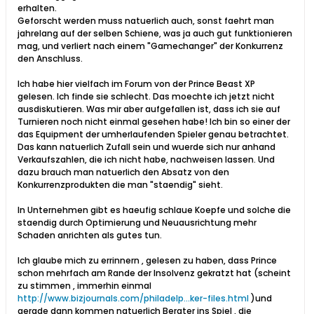
erhalten.
Geforscht werden muss natuerlich auch, sonst faehrt man
jahrelang auf der selben Schiene, was ja auch gut funktionieren
mag, und verliert nach einem "Gamechanger" der Konkurrenz
den Anschluss.
Ich habe hier vielfach im Forum von der Prince Beast XP
gelesen. Ich finde sie schlecht. Das moechte ich jetzt nicht
ausdiskutieren. Was mir aber aufgefallen ist, dass ich sie auf
Turnieren noch nicht einmal gesehen habe! Ich bin so einer der
das Equipment der umherlaufenden Spieler genau betrachtet.
Das kann natuerlich Zufall sein und wuerde sich nur anhand
Verkaufszahlen, die ich nicht habe, nachweisen lassen. Und
dazu brauch man natuerlich den Absatz von den
Konkurrenzprodukten die man "staendig" sieht.
In Unternehmen gibt es haeufig schlaue Koepfe und solche die
staendig durch Optimierung und Neuausrichtung mehr
Schaden anrichten als gutes tun.
Ich glaube mich zu errinnern , gelesen zu haben, dass Prince
schon mehrfach am Rande der Insolvenz gekratzt hat (scheint
zu stimmen , immerhin einmal
http://www.bizjournals.com/philadelp...ker-files.html
)und
gerade dann kommen natuerlich Berater ins Spiel , die