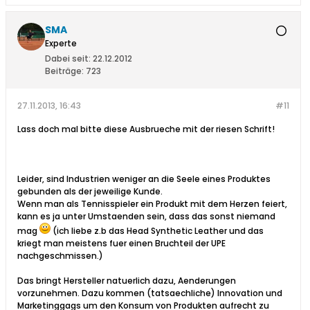
SMA
Experte
Dabei seit:
22.12.2012
Beiträge:
723
27.11.2013, 16:43
#11
Lass doch mal bitte diese Ausbrueche mit der riesen Schrift!
Leider, sind Industrien weniger an die Seele eines Produktes
gebunden als der jeweilige Kunde.
Wenn man als Tennisspieler ein Produkt mit dem Herzen feiert,
kann es ja unter Umstaenden sein, dass das sonst niemand
mag
(ich liebe z.b das Head Synthetic Leather und das
kriegt man meistens fuer einen Bruchteil der UPE
nachgeschmissen.)
Das bringt Hersteller natuerlich dazu, Aenderungen
vorzunehmen. Dazu kommen (tatsaechliche) Innovation und
Marketinggags um den Konsum von Produkten aufrecht zu