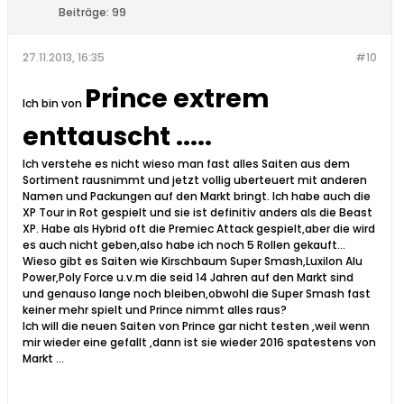
Beiträge:
99
27.11.2013, 16:35
#10
Prince extrem
Ich bin von
enttauscht .....
Ich verstehe es nicht wieso man fast alles Saiten aus dem
Sortiment rausnimmt und jetzt vollig uberteuert mit anderen
Namen und Packungen auf den Markt bringt. Ich habe auch die
XP Tour in Rot gespielt und sie ist definitiv anders als die Beast
XP. Habe als Hybrid oft die Premiec Attack gespielt,aber die wird
es auch nicht geben,also habe ich noch 5 Rollen gekauft...
Wieso gibt es Saiten wie Kirschbaum Super Smash,Luxilon Alu
Power,Poly Force u.v.m die seid 14 Jahren auf den Markt sind
und genauso lange noch bleiben,obwohl die Super Smash fast
keiner mehr spielt und Prince nimmt alles raus?
Ich will die neuen Saiten von Prince gar nicht testen ,weil wenn
mir wieder eine gefallt ,dann ist sie wieder 2016 spatestens von
Markt ...