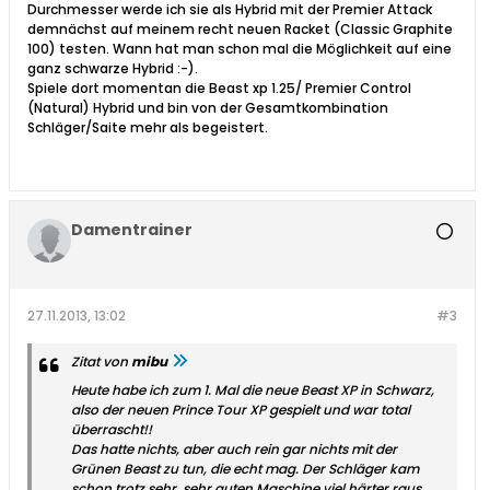
Durchmesser werde ich sie als Hybrid mit der Premier Attack
demnächst auf meinem recht neuen Racket (Classic Graphite
100) testen. Wann hat man schon mal die Möglichkeit auf eine
ganz schwarze Hybrid :-).
Spiele dort momentan die Beast xp 1.25/ Premier Control
(Natural) Hybrid und bin von der Gesamtkombination
Schläger/Saite mehr als begeistert.
Damentrainer
27.11.2013, 13:02
#3
Zitat von
mibu
Heute habe ich zum 1. Mal die neue Beast XP in Schwarz,
also der neuen Prince Tour XP gespielt und war total
überrascht!!
Das hatte nichts, aber auch rein gar nichts mit der
Grünen Beast zu tun, die echt mag. Der Schläger kam
schon trotz sehr, sehr guten Maschine viel härter raus.