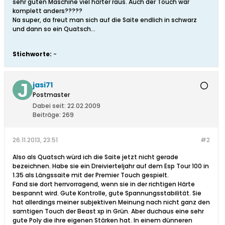
sehr guten Maschine viel härter raus. Auch der Touch war
komplett anders?????
Na super, da freut man sich auf die Saite endlich in schwarz
und dann so ein Quatsch...
Stichworte:
-
jasi71
Postmaster
Dabei seit:
22.02.2009
Beiträge:
269
26.11.2013, 23:51
#2
Also als Quatsch würd ich die Saite jetzt nicht gerade
bezeichnen. Habe sie ein Dreivierteljahr auf dem Esp Tour 100 in
1.35 als Längssaite mit der Premier Touch gespielt.
Fand sie dort herrvorragend, wenn sie in der richtigen Härte
bespannt wird. Gute Kontrolle, gute Spannungsstabilität. Sie
hat allerdings meiner subjektiven Meinung nach nicht ganz den
samtigen Touch der Beast xp in Grün. Aber duchaus eine sehr
gute Poly die ihre eigenen Stärken hat. In einem dünneren