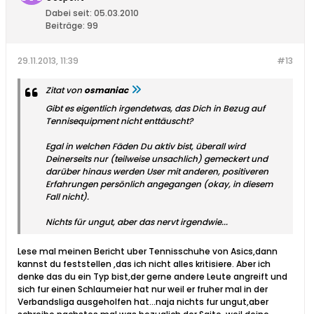
Dabei seit:
05.03.2010
Beiträge:
99
29.11.2013, 11:39
#13
Zitat von
osmaniac
Gibt es eigentlich irgendetwas, das Dich in Bezug auf
Tennisequipment nicht enttäuscht?
Egal in welchen Fäden Du aktiv bist, überall wird
Deinerseits nur (teilweise unsachlich) gemeckert und
darüber hinaus werden User mit anderen, positiveren
Erfahrungen persönlich angegangen (okay, in diesem
Fall nicht).
Nichts für ungut, aber das nervt irgendwie...
Lese mal meinen Bericht uber Tennisschuhe von Asics,dann
kannst du feststellen ,das ich nicht alles kritisiere. Aber ich
denke das du ein Typ bist,der gerne andere Leute angreift und
sich fur einen Schlaumeier hat nur weil er fruher mal in der
Verbandsliga ausgeholfen hat...naja nichts fur ungut,aber