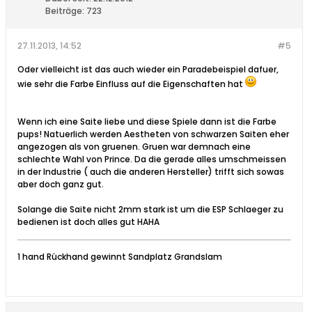
Beiträge:
723
27.11.2013, 14:52
#5
Oder vielleicht ist das auch wieder ein Paradebeispiel dafuer,
wie sehr die Farbe Einfluss auf die Eigenschaften hat
Wenn ich eine Saite liebe und diese Spiele dann ist die Farbe
pups! Natuerlich werden Aestheten von schwarzen Saiten eher
angezogen als von gruenen. Gruen war demnach eine
schlechte Wahl von Prince. Da die gerade alles umschmeissen
in der Industrie ( auch die anderen Hersteller) trifft sich sowas
aber doch ganz gut.
Solange die Saite nicht 2mm stark ist um die ESP Schlaeger zu
bedienen ist doch alles gut HAHA
1 hand Rückhand gewinnt Sandplatz Grandslam