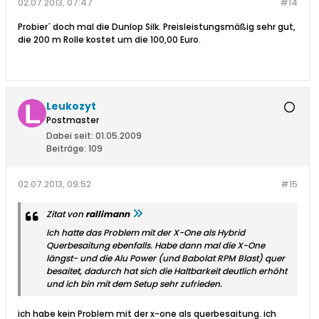
02.07.2013, 07:47
#14
Probier´ doch mal die Dunlop Silk. Preisleistungsmäßig sehr gut,
die 200 m Rolle kostet um die 100,00 Euro.
Leukozyt
Postmaster
Dabei seit:
01.05.2009
Beiträge:
109
02.07.2013, 09:52
#15
Zitat von
rallimann
Ich hatte das Problem mit der X-One als Hybrid
Querbesaitung ebenfalls. Habe dann mal die X-One
längst- und die Alu Power (und Babolat RPM Blast) quer
besaitet, dadurch hat sich die Haltbarkeit deutlich erhöht
und ich bin mit dem Setup sehr zufrieden.
ich habe kein Problem mit der x-one als querbesaitung. ich