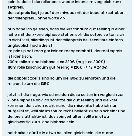
sein. leider ist der rollenpreis wieder insane im vergleich zum
setpreis.
der setpreis liegt ja auf dem niveau mit der babolat xcel, aber
der rollenpreis....ohne worte ^^
nun habe ich gelesen, dass die kirschbaum gut feeling in einer
reihe mit der x-one biphase stehen soll. die setpreise tun sich
ja nicht viel, allerdings ist der rollenpreis bei tecnifibre einfach
unglaublich hoch/dreist.
im prinzip hat man gar keinen mengenrabatt. der meterpreis
ist identisch.
200m rolle x-one biphase = ca 380€ (nrg = ca 300€)
110m rolle kirschbaum gut feeling = 120€ -> *2 = 240€
die babolat xcel's sind so um die 180€ zu erhalten und die
micronite um die 135€.
jetzt ist die frage. wie schneiden diese saiten im vergleich zur
x-one biphase ab? ich schätze die gut feeling und die xcel
kommen der schon recht nahe, die micronite habe ich nur
aufgelistet, weil sie im forum recht beliebt zu sein scheint und
der preis attraktiv ist. das spinverhalten sollte in etwa
gleichwertig zur x-one biphase sein.
haltbarkeit dürfte in etwa bei allen gleich sein. die x-one