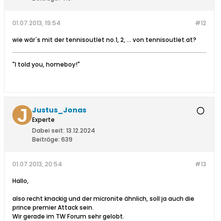
01.07.2013, 19:54
#12
wie wär´s mit der tennisoutlet no.1, 2, ... von tennisoutlet.at?
"I told you, homeboy!"
Justus_Jonas
Experte
Dabei seit:
13.12.2024
Beiträge:
639
01.07.2013, 20:54
#13
Hallo,
also recht knackig und der micronite ähnlich, soll ja auch die
prince premier Attack sein.
Wir gerade im TW Forum sehr gelobt.