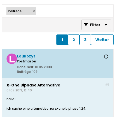
Filter
1
2
3
Weiter
Leukozyt
Postmaster
Dabei seit:
01.05.2009
Beiträge:
109
X-One Biphase Alternative
#1
01.07.2013, 12:40
hallo!
ich suche eine alternative zur x-one biphase 1.24.