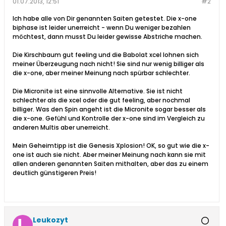
01.07.2013, 12:51
#2
Ich habe alle von Dir genannten Saiten getestet. Die x-one
biphase ist leider unerreicht - wenn Du weniger bezahlen
möchtest, dann musst Du leider gewisse Abstriche machen.
Die Kirschbaum gut feeling und die Babolat xcel lohnen sich
meiner Überzeugung nach nicht! Sie sind nur wenig billiger als
die x-one, aber meiner Meinung nach spürbar schlechter.
Die Micronite ist eine sinnvolle Alternative. Sie ist nicht
schlechter als die xcel oder die gut feeling, aber nochmal
billiger. Was den Spin angeht ist die Micronite sogar besser als
die x-one. Gefühl und Kontrolle der x-one sind im Vergleich zu
anderen Multis aber unerreicht.
Mein Geheimtipp ist die Genesis Xplosion! OK, so gut wie die x-
one ist auch sie nicht. Aber meiner Meinung nach kann sie mit
allen anderen genannten Saiten mithalten, aber das zu einem
deutlich günstigeren Preis!
Leukozyt