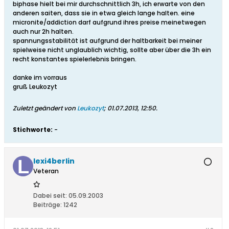
biphase hielt bei mir durchschnittlich 3h, ich erwarte von den
anderen saiten, dass sie in etwa gleich lange halten. eine
micronite/addiction darf aufgrund ihres preise meinetwegen
auch nur 2h halten.
spannungsstabilität ist aufgrund der haltbarkeit bei meiner
spielweise nicht unglaublich wichtig, sollte aber über die 3h ein
recht konstantes spielerlebnis bringen.
danke im vorraus
gruß Leukozyt
Zuletzt geändert von
Leukozyt
;
01.07.2013, 12:50
.
Stichworte:
-
lexi4berlin
Veteran
Dabei seit:
05.09.2003
Beiträge:
1242