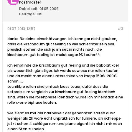
Postmaster
Dabei seit:
01.05.2009
Beiträge:
109
01.07.2013, 12:57
#3
danke für deine einschätzungen. ich kann gar nicht glauben,
dass die kirschbaum gut feeling so viel schlechter sein soll.
preislich stehen die sich ja im set in nichts nach, die
kirschbaum gut feeling ist meist sogar 1€ teurer^^
ich empfinde die kirschbaum gut feeling und die babolat xcel
als wesentlich günstiger. ich werde sowieso nur rollen kaufen
und da merkt man einen unterschied von knapp 150€-200€
schon.....
tecnifibre rollen sind einfach krass teuer, dafür dass die
setpreise im vergleich zur kirschbaum gut feeling identisch
sind. wären die rollenpreise identisch würde ich mir einfach eine
rolle x-one biphase kaufen.
wie sieht es mit der haltbarkeit der genannten saiten aus?
weniger als 2h wäre echt unpraktisch für turniere. ich schleppe
jetzt schon 4 schläger rum und plane eigentlich nicht mir noch
einen 5ten zu holen...