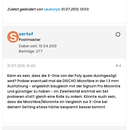
Zuletzt geändert von
Leukozyt
;
01.07.2013, 13:03
.
sortof
Postmaster
Dabei seit:
10.04.2013
Beiträge:
277
01.07.2013, 13:40
#4
Kann es sein, dass die X-One von der Poly quasi durchgesägt
wird? Probier eventuell mal die DISCHO Microfibre in der 1.3 mm
Ausführung - angeblich baugleich mit der Signum Pro Micronite
und günstiger zu haben - im Zweifelsfall erstmal ein Set
probieren statt gleich eine Rolle zu ordern. Könnte auch sein,
dass die Microfibre/Micronite im Vergleich zur X-One bei
deinem Setting etwas härter bespannt besser kommt.