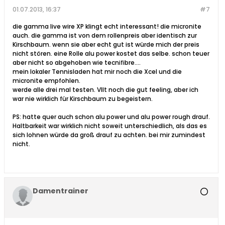
01.07.2013, 16:37
#7
die gamma live wire XP klingt echt interessant! die micronite
auch. die gamma ist von dem rollenpreis aber identisch zur
Kirschbaum. wenn sie aber echt gut ist würde mich der preis
nicht stören. eine Rolle alu power kostet das selbe. schon teuer
aber nicht so abgehoben wie tecnifibre....
mein lokaler Tennisladen hat mir noch die Xcel und die
micronite empfohlen.
werde alle drei mal testen. Vllt noch die gut feeling, aber ich
war nie wirklich für Kirschbaum zu begeistern.
PS: hatte quer auch schon alu power und alu power rough drauf.
Haltbarkeit war wirklich nicht soweit unterschiedlich, als das es
sich lohnen würde da groß drauf zu achten. bei mir zumindest
nicht.
Damentrainer