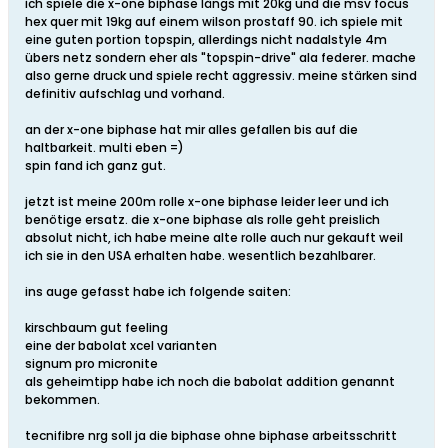
ich spiele die x-one biphase längs mit 20kg und die msv focus
hex quer mit 19kg auf einem wilson prostaff 90. ich spiele mit
eine guten portion topspin, allerdings nicht nadalstyle 4m
übers netz sondern eher als "topspin-drive" ala federer. mache
also gerne druck und spiele recht aggressiv. meine stärken sind
definitiv aufschlag und vorhand.
an der x-one biphase hat mir alles gefallen bis auf die
haltbarkeit. multi eben =)
spin fand ich ganz gut.
jetzt ist meine 200m rolle x-one biphase leider leer und ich
benötige ersatz. die x-one biphase als rolle geht preislich
absolut nicht, ich habe meine alte rolle auch nur gekauft weil
ich sie in den USA erhalten habe. wesentlich bezahlbarer.
ins auge gefasst habe ich folgende saiten:
kirschbaum gut feeling
eine der babolat xcel varianten
signum pro micronite
als geheimtipp habe ich noch die babolat addition genannt
bekommen.
tecnifibre nrg soll ja die biphase ohne biphase arbeitsschritt