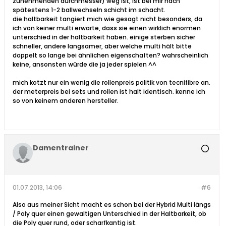
zunehmenden durchmesser) weg ist, ist bei mir nach
spätestens 1-2 ballwechseln schicht im schacht.
die haltbarkeit tangiert mich wie gesagt nicht besonders, da
ich von keiner multi erwarte, dass sie einen wirklich enormen
unterschied in der haltbarkeit haben. einige sterben sicher
schneller, andere langsamer, aber welche multi hält bitte
doppelt so lange bei ähnlichen eigenschaften? wahrscheinlich
keine, ansonsten würde die ja jeder spielen ^^
mich kotzt nur ein wenig die rollenpreis politik von tecnifibre an.
der meterpreis bei sets und rollen ist halt identisch. kenne ich
so von keinem anderen hersteller.
Damentrainer
01.07.2013, 14:06
#6
Also aus meiner Sicht macht es schon bei der Hybrid Multi längs
/ Poly quer einen gewaltigen Unterschied in der Haltbarkeit, ob
die Poly quer rund, oder scharfkantig ist.