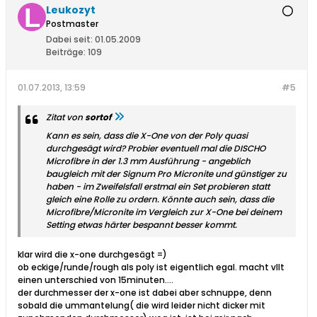
Leukozyt
Postmaster
Dabei seit:
01.05.2009
Beiträge:
109
01.07.2013, 13:59
#5
Zitat von
sortof
Kann es sein, dass die X-One von der Poly quasi
durchgesägt wird? Probier eventuell mal die DISCHO
Microfibre in der 1.3 mm Ausführung - angeblich
baugleich mit der Signum Pro Micronite und günstiger zu
haben - im Zweifelsfall erstmal ein Set probieren statt
gleich eine Rolle zu ordern. Könnte auch sein, dass die
Microfibre/Micronite im Vergleich zur X-One bei deinem
Setting etwas härter bespannt besser kommt.
klar wird die x-one durchgesägt =)
ob eckige/runde/rough als poly ist eigentlich egal. macht vllt
einen unterschied von 15minuten....
der durchmesser der x-one ist dabei aber schnuppe, denn
sobald die ummantelung( die wird leider nicht dicker mit