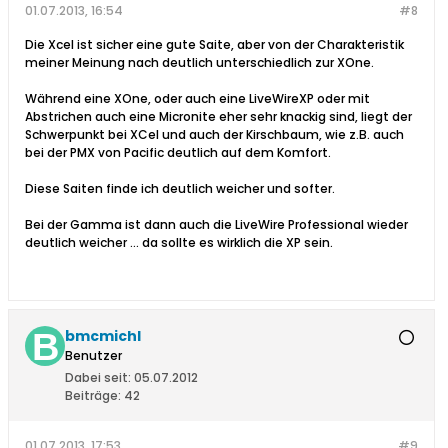
01.07.2013, 16:54
#8
Die Xcel ist sicher eine gute Saite, aber von der Charakteristik
meiner Meinung nach deutlich unterschiedlich zur XOne.
Während eine XOne, oder auch eine LiveWireXP oder mit
Abstrichen auch eine Micronite eher sehr knackig sind, liegt der
Schwerpunkt bei XCel und auch der Kirschbaum, wie z.B. auch
bei der PMX von Pacific deutlich auf dem Komfort.
Diese Saiten finde ich deutlich weicher und softer.
Bei der Gamma ist dann auch die LiveWire Professional wieder
deutlich weicher ... da sollte es wirklich die XP sein.
bmcmichl
Benutzer
Dabei seit:
05.07.2012
Beiträge:
42
01.07.2013, 17:53
#9