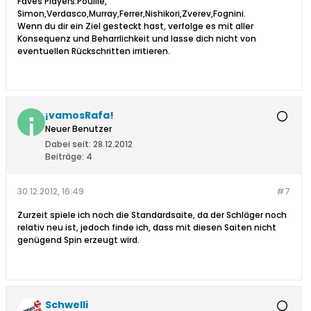
Faves Players:Pouille,
Simon,Verdasco,Murray,Ferrer,Nishikori,Zverev,Fognini.
Wenn du dir ein Ziel gesteckt hast, verfolge es mit aller
Konsequenz und Beharrlichkeit und lasse dich nicht von
eventuellen Rückschritten irritieren.
¡vamosRafa!
Neuer Benutzer
Dabei seit:
28.12.2012
Beiträge:
4
30.12.2012, 16:49
#7
Zurzeit spiele ich noch die Standardsaite, da der Schläger noch
relativ neu ist, jedoch finde ich, dass mit diesen Saiten nicht
genügend Spin erzeugt wird.
Schwelli