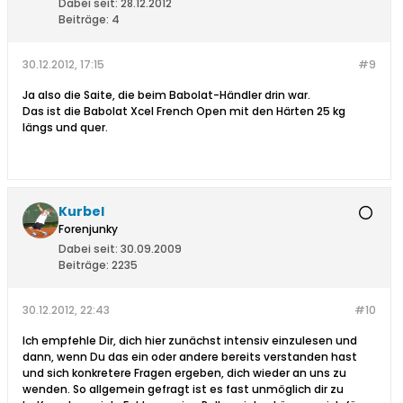
Dabei seit:
28.12.2012
Beiträge:
4
30.12.2012, 17:15
#9
Ja also die Saite, die beim Babolat-Händler drin war.
Das ist die Babolat Xcel French Open mit den Härten 25 kg
längs und quer.
Kurbel
Forenjunky
Dabei seit:
30.09.2009
Beiträge:
2235
30.12.2012, 22:43
#10
Ich empfehle Dir, dich hier zunächst intensiv einzulesen und
dann, wenn Du das ein oder andere bereits verstanden hast
und sich konkretere Fragen ergeben, dich wieder an uns zu
wenden. So allgemein gefragt ist es fast unmöglich dir zu