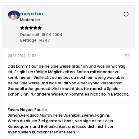
moya fan
Moderator
Dabei seit:
15.04.2004
Beiträge:
14247
28.12.2012, 21:52
#3
Das kommt auf deine Spielweise drauf an und was dir wichtig
ist. Es gibt unzählige Möglichkeiten, Saiten miteinander zu
kombinieren. Vielleicht schreibst du noch ein wenig was über
deine Spielweise und was du dir von einer Hybrid versprichst.
Generell oder grundsätzlich macht das für manche Spieler
schon Sinn, für andere Widerum kommt es nicht so in Betracht.
Faves Players:Pouille,
Simon,Verdasco,Murray,Ferrer,Nishikori,Zverev,Fognini.
Wenn du dir ein Ziel gesteckt hast, verfolge es mit aller
Konsequenz und Beharrlichkeit und lasse dich nicht von
eventuellen Rückschritten irritieren.