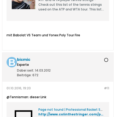
Check out this list of the tennis strings
used on the ATP and WTA tour. This list
of tennis strings used by ATP and WTA
tennis pros is up to date for the 2018
tennis season. ATP and WTA player
tennis strings range from Wilson,
Babolat, Luxilon, and more!
mit Babolat VS Team und Yonex Poly Tour Fire
bicmic
Experte
Dabei seit:
14.03.2012
Beiträge:
672
01.10.2016, 19:20
#11
@Tennisman: dieser Link
Page not found | Professional Racket Stringer
http://www.colinthestringer.com/pros-strings/