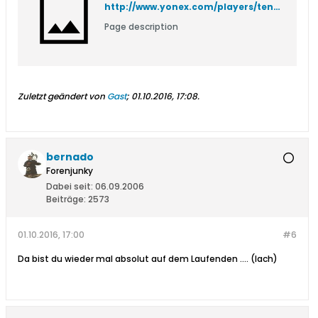
http://www.yonex.com/players/tennis-players/angelique-kerber/
Page description
Zuletzt geändert von
Gast
;
01.10.2016, 17:08
.
bernado
Forenjunky
Dabei seit:
06.09.2006
Beiträge:
2573
01.10.2016, 17:00
#6
Da bist du wieder mal absolut auf dem Laufenden .... (lach)