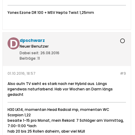
Yonex Ezone DR 100 + MSV Hepta Twist 1,25mm
dpschwarz
Neuer Benutzer
Dabei seit:
26.08.2016
Beiträge:
11
01.10.2016, 18:57
#9
Also aufn TV sieht es stark nach ner Hybrid aus. Längs
irgendwas naturfarbend. Hab vor Wochen an Darm längs
gedacht
H30 LK14, momentan Head Radical mp, momentan WC
Scorpion 1,22
besaite 1-15 pro Monat, mein Rekord: 7 Schläger am Vormittag,
7:00-11:00 *lach
hab 20 bis 25 Rollen daheim, aber viel Müll