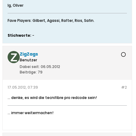
lg, Oliver
Fave Players: Gilbert, Agassi, Rafter, Rios, Safin.
Stichworte:
-
ZigZags
Benutzer
Dabei seit:
06.05.2012
Beiträge:
79
17.05.2012, 07:39
#2
... denke, es wird die tecnifibre pro redcode sein!
... immer weitermachen!