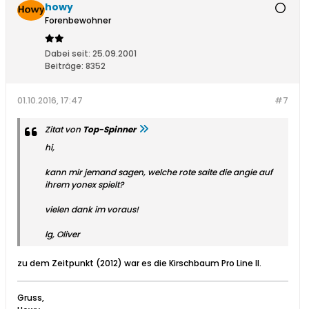
howy
Forenbewohner
Dabei seit:
25.09.2001
Beiträge:
8352
01.10.2016, 17:47
#7
Zitat von
Top-Spinner
hi,
kann mir jemand sagen, welche rote saite die angie auf
ihrem yonex spielt?
vielen dank im voraus!
lg, Oliver
zu dem Zeitpunkt (2012) war es die Kirschbaum Pro Line II.
Gruss,