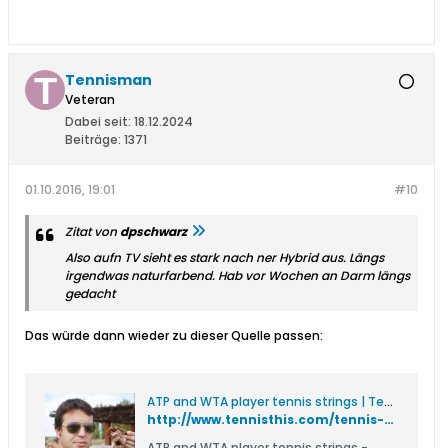
Tennisman
Veteran
Dabei seit:
18.12.2024
Beiträge:
1371
01.10.2016, 19:01
#10
Zitat von
dpschwarz
Also aufn TV sieht es stark nach ner Hybrid aus. Längs
irgendwas naturfarbend. Hab vor Wochen an Darm längs
gedacht
Das würde dann wieder zu dieser Quelle passen:
ATP and WTA player tennis strings | Tennisthis.com
http://www.tennisthis.com/tennis-string-reviews/atp-and-wta-tennis-strings/
ATP and WTA player tennis strings -