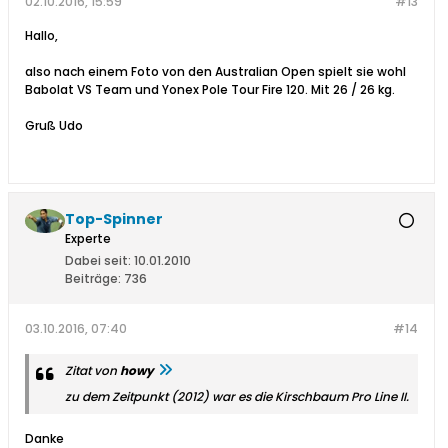
02.10.2016, 15:59
#13
Hallo,
also nach einem Foto von den Australian Open spielt sie wohl
Babolat VS Team und Yonex Pole Tour Fire 120. Mit 26 / 26 kg.
Gruß Udo
Top-Spinner
Experte
Dabei seit:
10.01.2010
Beiträge:
736
03.10.2016, 07:40
#14
Zitat von
howy
zu dem Zeitpunkt (2012) war es die Kirschbaum Pro Line II.
Danke