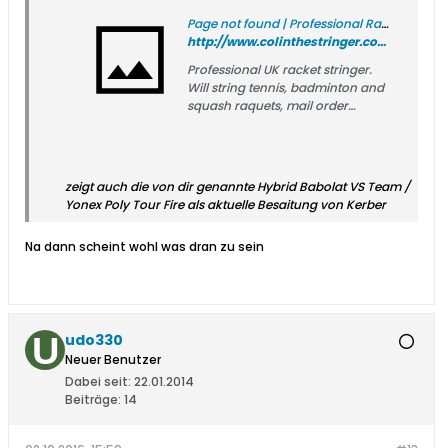
Page not found | Professional Racket Stringer
http://www.colinthestringer.com/pros-strings/
Professional UK racket stringer.
Will string tennis, badminton and
squash raquets, mail order
service available.
zeigt auch die von dir genannte Hybrid Babolat VS Team /
Yonex Poly Tour Fire als aktuelle Besaitung von Kerber
Na dann scheint wohl was dran zu sein
udo330
Neuer Benutzer
Dabei seit:
22.01.2014
Beiträge:
14