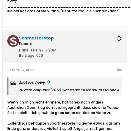
Howy
__________________________________________
Kleiner Rat am unteren Rand: "Benutze mal die Suchfunktion!"
Schmetterstop
Experte
Dabei seit:
27.12.2014
Beiträge:
626
01.10.2016, 18:53
#8
Zitat von
howy
zu dem Zeitpunkt (2012) war es die Kirschbaum Pro Line II.
Wenn ich mich recht erinnere, hat Yonex nach Angies
Australian Open Sieg damit rumgeprahlt, dass sie eine Yonex
Saite spielt. ...ich glaub da gabs sogar ein kleines Video zu.
...allerdings behaupten Sporthersteller ja gerne etwas, das am
Ende ganz anders ist. Vielleiht spielt Angie ja mit Eigenhaar.