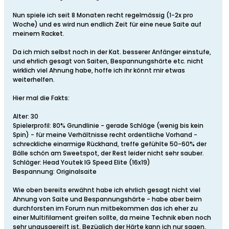
Nun spiele ich seit 8 Monaten recht regelmässig (1-2x pro
Woche) und es wird nun endlich Zeit für eine neue Saite auf
meinem Racket.
Da ich mich selbst noch in der Kat. besserer Anfänger einstufe,
und ehrlich gesagt von Saiten, Bespannungshärte etc. nicht
wirklich viel Ahnung habe, hoffe ich ihr könnt mir etwas
weiterhelfen.
Hier mal die Fakts:
Alter: 30
Spielerprofil: 80% Grundlinie - gerade Schläge (wenig bis kein
Spin) - für meine Verhältnisse recht ordentliche Vorhand -
schreckliche einarmige Rückhand, treffe gefühlte 50-60% der
Bälle schön am Sweetspot, der Rest leider nicht sehr sauber.
Schläger: Head Youtek IG Speed Elite (16x19)
Bespannung: Originalsaite
Wie oben bereits erwähnt habe ich ehrlich gesagt nicht viel
Ahnung von Saite und Bespannungshärte - habe aber beim
durchforsten im Forum nun mitbekommen das ich eher zu
einer Multifilament greifen sollte, da meine Technik eben noch
sehr unausgereift ist. Bezüglich der Härte kann ich nur sagen,