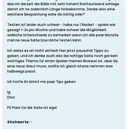
das ich derzeit die Bälle mit sehr hohem Kraftaufwand schlage
damit ich ne ordentlich Länge hinbekomme. Denke also eine
weichere Bespannung wäre da richtig oder?
Testen ist leider auch schwer - habe nur 1 Racket - spiele wie
gesagt 1-2x pro Woche und habe schwer die Möglichkeit
wirkliche Unterschiede zu bemerken wenn ich alle paar Monate
mal ne neue Saite bzw Härte testen kann.
Ich weiss es ist nicht einfach hier jetzt pauschal Tipps zu
geben, und ich denke auch das die richtige Saite noch gar kein
wichtiges Thema für einen Spieler meines Niveaus ist, aber da
eine neue drauf muss, wollte ich gleich etwas nehmen was
halbwegs passt.
Ich hoffe ihr könnt mir paar Tips geben
lg
Dioz
PS Preis für die Saite ist egal
Stichworte:
-