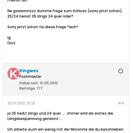
meinst du?
Ne gaaannnzzz dumme Frage zum Schluss (sorry jetzt schon)
25/24 heisst 25 längs 24 quer oder?
Sorry jetzt schon für diese Frage *lach*
lg
Dioz
Kingwes
Postmaster
Dabei seit:
10.05.2010
Beiträge:
177
29.01.2012, 01:23
#4
ja 25 heißt längs und 24 quer ..... immer wird als erstes die
Längsbespannung genannt....
Ich arbeite auch ein wenig mit der Micronite die du beschrieben