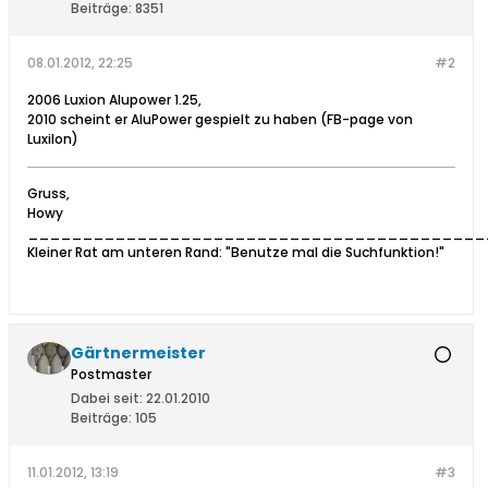
Beiträge:
8351
08.01.2012, 22:25
#2
2006 Luxion Alupower 1.25,
2010 scheint er AluPower gespielt zu haben (FB-page von
Luxilon)
Gruss,
Howy
__________________________________________
Kleiner Rat am unteren Rand: "Benutze mal die Suchfunktion!"
Gärtnermeister
Postmaster
Dabei seit:
22.01.2010
Beiträge:
105
11.01.2012, 13:19
#3