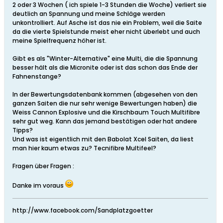
2 oder 3 Wochen ( ich spiele 1-3 Stunden die Woche) verliert sie
deutlich an Spannung und meine Schläge werden
unkontrolliert. Auf Asche ist das nie ein Problem, weil die Saite
da die vierte Spielstunde meist eher nicht überlebt und auch
meine Spielfrequenz höher ist.
Gibt es als "Winter-Alternative" eine Multi, die die Spannung
besser hält als die Micronite oder ist das schon das Ende der
Fahnenstange?
In der Bewertungsdatenbank kommen (abgesehen von den
ganzen Saiten die nur sehr wenige Bewertungen haben) die
Weiss Cannon Explosive und die Kirschbaum Touch Multifibre
sehr gut weg. Kann das jemand bestätigen oder hat andere
Tipps?
Und was ist eigentlich mit den Babolat Xcel Saiten, da liest
man hier kaum etwas zu? Tecnifibre Multifeel?
Fragen über Fragen :
Danke im voraus
http://www.facebook.com/Sandplatzgoetter