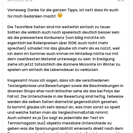
Vorneweg: Danke für die ganzen Tipps, ist nett dass ihr euch
für mich Gedanken macht.
Die Tecnifibre Saiten sind mir weiterhin einfach zu teuer.
Sollten die wirklich auch noch spielerisch deutlich besser sein
als die preiswertere Konkurrenz (von billig möchte ich
eigentlich bei Rollenpreisen über 100€ auch nicht mehr
sprechen) schadet mir das glaube ich mehr als es nützt, weil
ich dann im Sommer auch immer im Hinterkop hätte nur mit
dem zweitbesten Material unterwegs zu sein. In Erwägung
ziehe ich jetzt tatsächlich die dünnere Micronite im Winter zu
spielen um einfach die Lebensdauer zu verkürzen.
Insgesamt muss ich sagen, dass ich die verschiedenen
Testergebnisse und Bewertungen sowie die Beschreibungen in
diversen Shops eher noch kritischer sehe als das bei Polys der
Fall ist. Die Unterschiede in der Bewertung sind heftig, teilweise
werden die selben Saiten diametral gegensätzlich gesehen.
Es kommt glaube ich sehr darauf an, was man sonst so spielt
und welche Saiten man als Vergleichsmaßstab nimmt.
Auch scheint es ja (so sagt es jedenfalls der Test im
Tennismagazin aus) objektiv messbare Unterschiede zu
geben was die Spannungsstabilität einerseits direkt nach dem