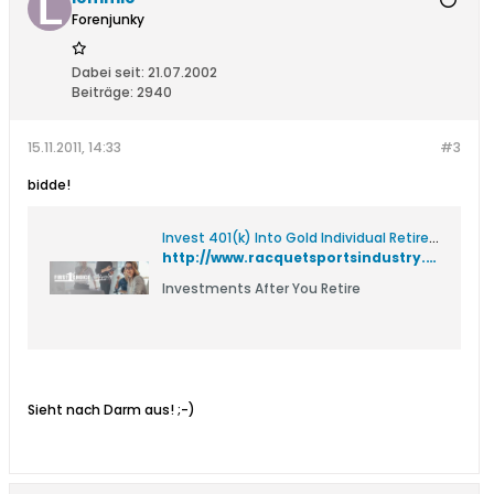
Forenjunky
Dabei seit:
21.07.2002
Beiträge:
2940
15.11.2011, 14:33
#3
bidde!
Invest 401(k) Into Gold Individual Retirement Accounts - Investments After You Retire
http://www.racquetsportsindustry.com/articles/2011/01/3_string_selector_2011.html
Investments After You Retire
Sieht nach Darm aus! ;-)