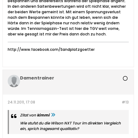
Bespannen und andererseits während der Spielphase angeht.
In den anderen Saitenbewertungen wird oft nicht klar, welcher
der beiden Werte gemeint ist. Mit einem Spannungsverlust
nach dem Bespannen könnte ich gut leben, wenn sich die
Härte dann in der Spielphase nur noch relativ wenig ändern
würde. Im Tennismagazin-Test ist hier die TGV weit vorne,
aber wie gesagt ist mir der Preis dann doch zu hoch.
http://www.facebook.com/Sandplatzgoetter
Damentrainer
24.11.2011, 17:08
#13
Zitat von
kimmi
Wie stufst du die Wilson NXT Tour im direkten Vergleich
ein, sprich insgesamt qualitativ?