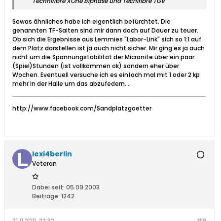
Technifibre XOne Biphase und Tecnifibre TGV
Sowas ähnliches habe ich eigentlich befürchtet. Die
genannten TF-Saiten sind mir dann doch auf Dauer zu teuer.
Ob sich die Ergebnisse aus Lemmies "Labor-Link" sich so 1:1 auf
dem Platz darstellen ist ja auch nicht sicher. Mir ging es ja auch
nicht um die Spannungstabilität der Micronite über ein paar
(Spiel)Stunden (ist vollkommen ok) sondern eher über
Wochen. Eventuell versuche ich es einfach mal mit 1 oder 2 kp
mehr in der Halle um das abzufedern...
http://www.facebook.com/Sandplatzgoetter
lexi4berlin
Veteran
Dabei seit:
05.09.2003
Beiträge:
1242
21.11.2011, 22:32
#9