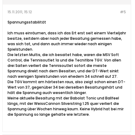
15.11.2011, 15:12
#5
Spannungsstabilität
Ich muss einräumen, dass ich das Ert erst seit einem Vierteljahr
besitze, seitdem aber nach jeder Besaitung gemessen habe,
was sich tat, und dann auch immer wieder nach einigen
Spielstunden.
Die letzten Multis, die ich besaitet habe, waren die MSV Soft
Control, die Tennisoutlet 1a und die Tecnifibre TGV. Von allen
drei Saiten verliert die Tennisoutlet sofort die meiste
Spannung direkt nach dem Besaiten, und der DT-Wert sinkt
nach wenigen Spielstunden von ehedem 34 schnell auf 27.
Die TGV kommt am härtesten raus, also zeigt schon einen DT-
Wert von 37, gegenüber 34 bei derselben Besaitungshärt und
hält die Spannung auch wesentlich länger.
Meine aktuelle Besaitung mit der Babolat Tonic und Ballfeel
längs, mit der WeissCannon Silverstring 1.25 quer verliert die
Spannung über Wochen hinweg kaum. Keine Hybrid hat bei mir
die Spannung so lange gehalte wie letztere.