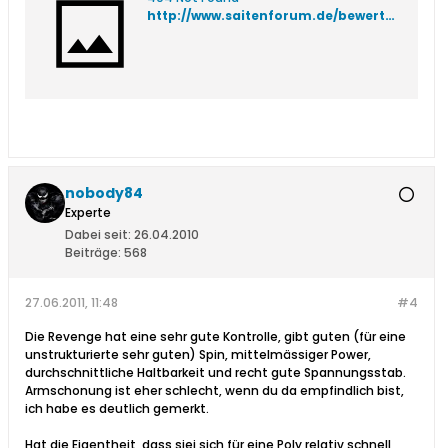
http://www.saitenforum.de/bewertungen.php?sdnr=3807&fstatus=0
nobody84
Experte
Dabei seit:
26.04.2010
Beiträge:
568
27.06.2011, 11:48
#4
Die Revenge hat eine sehr gute Kontrolle, gibt guten (für eine
unstrukturierte sehr guten) Spin, mittelmässiger Power,
durchschnittliche Haltbarkeit und recht gute Spannungsstab.
Armschonung ist eher schlecht, wenn du da empfindlich bist,
ich habe es deutlich gemerkt.
Hat die Eigentheit, dass siei sich für eine Poly relativ schnell