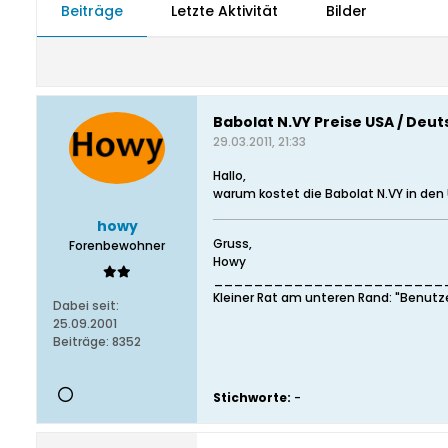
Beiträge
Letzte Aktivität
Bilder
Babolat N.VY Preise USA / Deu
29.03.2011, 21:33
Hallo,
warum kostet die Babolat N.VY in den 
howy
Gruss,
Forenbewohner
Howy
_______________________
Kleiner Rat am unteren Rand: "Benutz
Dabei seit:
25.09.2001
Beiträge:
8352
Stichworte:
-