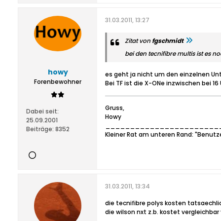
31.03.2011, 13:27
Zitat von
fgschmidt
bei den tecnifibre multis ist es 
howy
es geht ja nicht um den einzelnen Unt
Forenbewohner
Bei TF ist die X-ONe inzwischen bei 1
Gruss,
Dabei seit:
Howy
25.09.2001
_______________________
Beiträge:
8352
Kleiner Rat am unteren Rand: "Benutz
31.03.2011, 13:34
die tecnifibre polys kosten tatsaechl
die wilson nxt z.b. kostet vergleichba