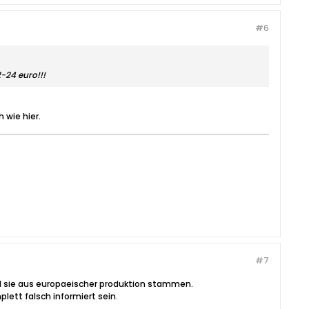
#6
2-24 euro!!!
 wie hier.
#7
wohl sie aus europaeischer produktion stammen.
plett falsch informiert sein.