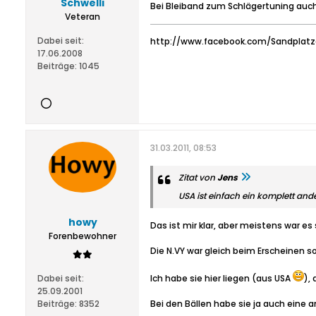
Schwelli
Bei Bleiband zum Schlägertuning auch
Veteran
Dabei seit:
http://www.facebook.com/Sandplatz
17.06.2008
Beiträge:
1045
31.03.2011, 08:53
Zitat von
Jens
USA ist einfach ein komplett and
howy
Das ist mir klar, aber meistens war es
Forenbewohner
Die N.VY war gleich beim Erscheinen so 
Dabei seit:
Ich habe sie hier liegen (aus USA
),
25.09.2001
Beiträge:
8352
Bei den Bällen habe sie ja auch eine 