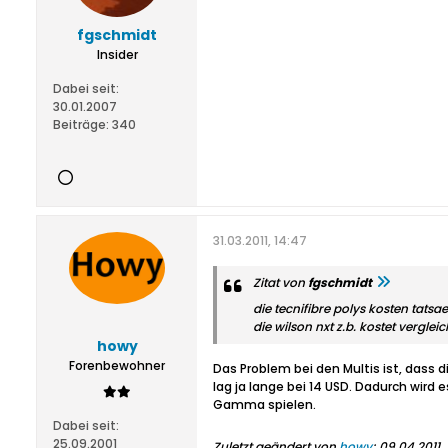
fgschmidt
Insider
Dabei seit:
30.01.2007
Beiträge:
340
31.03.2011, 14:47
Zitat von
fgschmidt
die tecnifibre polys kosten tats
die wilson nxt z.b. kostet vergle
howy
Forenbewohner
Das Problem bei den Multis ist, dass 
lag ja lange bei 14 USD. Dadurch wird 
Gamma spielen.
Dabei seit:
25.09.2001
Zuletzt geändert von
howy
;
09.04.2011,