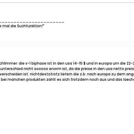
______________________
e mal die Suchfunktion!"
schlimmer: die x-1 biphase ist in den usa 14-15 $ und in europa um die 22-
nterschied nicht sooooo enorm ist, da die preise in den usa netto pre
verscheiden ist. nichtdestotrotz liefern die z.b. nach europa zu dem ang
le. bei manchen produkten zahlt es sich trotzdem noch aus und das laecher