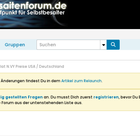
Gruppen
lat N.VY Preise USA / Deutschland
n Änderungen findest Du in dem
Artikel zum Relaunch
.
ig gestellten Fragen
an. Du musst Dich zuerst
registrieren
, bevor Du 
e Forum aus der untenstehenden Liste aus.