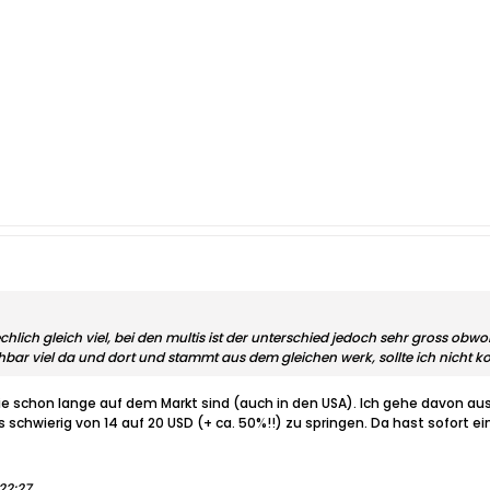
aechlich gleich viel, bei den multis ist der unterschied jedoch sehr gross o
ichbar viel da und dort und stammt aus dem gleichen werk, sollte ich nicht ko
die schon lange auf dem Markt sind (auch in den USA). Ich gehe davon aus
es schwierig von 14 auf 20 USD (+ ca. 50%!!) zu springen. Da hast sofort
 22:27
.