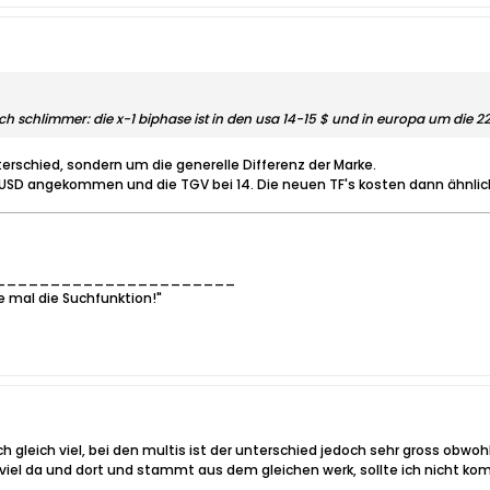
noch schlimmer: die x-1 biphase ist in den usa 14-15 $ und in europa um die 2
erschied, sondern um die generelle Differenz der Marke.
6 USD angekommen und die TGV bei 14. Die neuen TF's kosten dann ähnlich
______________________
e mal die Suchfunktion!"
ich gleich viel, bei den multis ist der unterschied jedoch sehr gross ob
r viel da und dort und stammt aus dem gleichen werk, sollte ich nicht kom