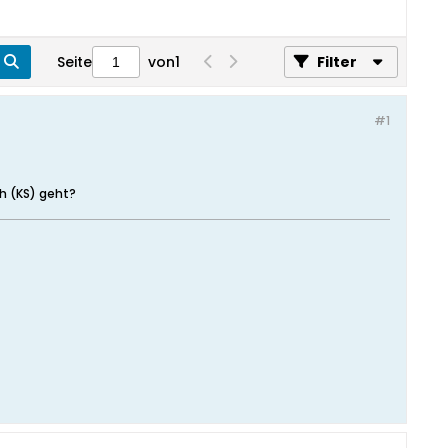
Seite
von
1
Filter
#1
ch (KS) geht?