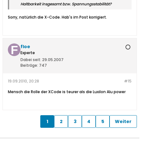
Haltbarkeit insgesamt bzw. Spannungsstabilität?
Sorry, natürlich die X-Code. Hab's im Post korrigiert.
floe
Experte
Dabei seit:
29.05.2007
Beiträge:
747
19.09.2010, 20:28
#15
Mensch die Rolle der XCode is teurer als die Luxilon Alu power
1
2
3
4
5
Weiter