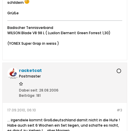
schildern
Grüße
Badischer Tennisverband
WILSON Blade V8 98 L ( Luxilon Element Green Forrest 1,30)
(YONEX Super Grap in weiss )
racketcat
Postmaster
Dabei seit:
28.08.2006
Beiträge:
181
17.09.2010, 06:10
#3
... irgendwie kommt Großdeutschland damit nicht in die Hufe !
Habe auch seit 6 Wochen ein Set liegen, und schaffe es nicht,
es drauf zu ziehen ! ... aber Morgen ...