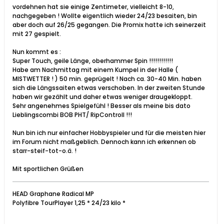
vordehnen hat sie einige Zentimeter, vielleicht 8-10,
nachgegeben ! Wollte eigentlich wieder 24/23 besaiten, bin
aber doch auf 26/25 gegangen. Die Promix hatte ich seinerzeit
mit 27 gespielt.
Nun kommt es :
Super Touch, geile Länge, oberhammer Spin !!!!!!!!!!!!
Habe am Nachmittag mit einem Kumpel in der Halle (
MISTWETTER ! ) 50 min. geprügelt ! Nach ca. 30-40 Min. haben
sich die Längssaiten etwas verschoben. In der zweiten Stunde
haben wir gezählt und daher etwas weniger draugekloppt.
Sehr angenehmes Spielgefühl ! Besser als meine bis dato
Lieblingscombi BOB PHT/ RipControll !!!
Nun bin ich nur einfacher Hobbyspieler und für die meisten hier
im Forum nicht maßgeblich. Dennoch kann ich erkennen ob
starr-steif-tot-o.ä. !
Mit sportlichen Grüßen
HEAD Graphane Radical MP
Polyfibre TourPlayer 1,25 * 24/23 kilo *