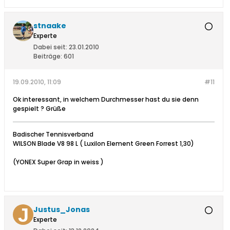
stnaake
Experte
Dabei seit:
23.01.2010
Beiträge:
601
19.09.2010, 11:09
#11
Ok interessant, in welchem Durchmesser hast du sie denn
gespielt ? Grüße
Badischer Tennisverband
WILSON Blade V8 98 L ( Luxilon Element Green Forrest 1,30)
(YONEX Super Grap in weiss )
Justus_Jonas
Experte