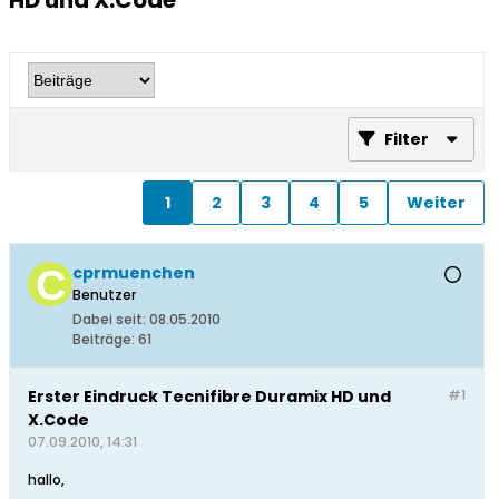
HD und X.Code
Filter
1
2
3
4
5
Weiter
cprmuenchen
Benutzer
Dabei seit:
08.05.2010
Beiträge:
61
Erster Eindruck Tecnifibre Duramix HD und
#1
X.Code
07.09.2010, 14:31
hallo,