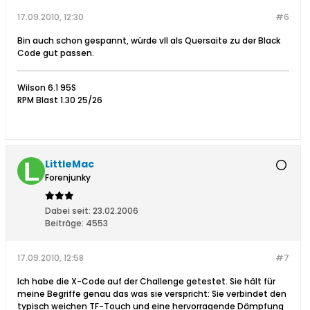
17.09.2010, 12:30
#6
Bin auch schon gespannt, würde vll als Quersaite zu der Black
Code gut passen.
Wilson 6.1 95S
RPM Blast 1.30 25/26
LittleMac
Forenjunky
Dabei seit:
23.02.2006
Beiträge:
4553
17.09.2010, 12:58
#7
Ich habe die X-Code auf der Challenge getestet. Sie hält für
meine Begriffe genau das was sie verspricht: Sie verbindet den
typisch weichen TF-Touch und eine hervorragende Dämpfung