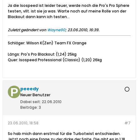
Ja die Isospeed ist leider teuer, werde noch die Pro's Pro Sphere
testen, vllt. ist sie ja was. Warte noch auf meine Rolle von der
Blackout dann kann ich testen...
Zuletzt geändert von
Wayne90
;
23.06.2010, 16:39
.
Schläger: Wilson K(Zen) Team FX Orange
Längs: Pro's Pro Blackout (1,24) 25kg
Quer: Isospeed Professional (Classic) (1,20) 26kg
peeedy
Neuer Benutzer
Dabei seit:
22.06.2010
Beiträge:
3
23.06.2010, 18:58
#7
So hab mich dann erstmal für die Turbotwist entschieden.
Jetzt noch eine Frage zu der dicke der Saite. Die gibt es in 1,18