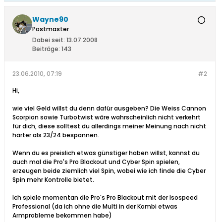
Wayne90
Postmaster
Dabei seit:
13.07.2008
Beiträge:
143
23.06.2010, 07:19
#2
Hi,
wie viel Geld willst du denn dafür ausgeben? Die Weiss Cannon
Scorpion sowie Turbotwist wäre wahrscheinlich nicht verkehrt
für dich, diese solltest du allerdings meiner Meinung nach nicht
härter als 23/24 bespannen.
Wenn du es preislich etwas günstiger haben willst, kannst du
auch mal die Pro's Pro Blackout und Cyber Spin spielen,
erzeugen beide ziemlich viel Spin, wobei wie ich finde die Cyber
Spin mehr Kontrolle bietet.
Ich spiele momentan die Pro's Pro Blackout mit der Isospeed
Professional (da ich ohne die Multi in der Kombi etwas
Armprobleme bekommen habe)