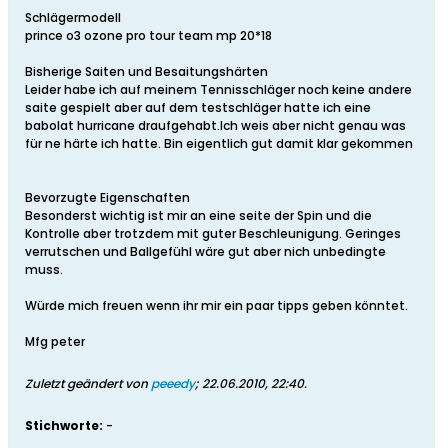
Schlägermodell
prince o3 ozone pro tour team mp 20*18
Bisherige Saiten und Besaitungshärten
Leider habe ich auf meinem Tennisschläger noch keine andere
saite gespielt aber auf dem testschläger hatte ich eine
babolat hurricane draufgehabt.Ich weis aber nicht genau was
für ne härte ich hatte. Bin eigentlich gut damit klar gekommen
Bevorzugte Eigenschaften
Besonderst wichtig ist mir an eine seite der Spin und die
Kontrolle aber trotzdem mit guter Beschleunigung. Geringes
verrutschen und Ballgefühl wäre gut aber nich unbedingte
muss.
Würde mich freuen wenn ihr mir ein paar tipps geben könntet.
Mfg peter
Zuletzt geändert von
peeedy
;
22.06.2010, 22:40
.
Stichworte:
-