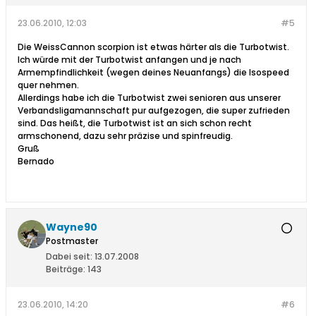
23.06.2010, 12:03
#5
Die WeissCannon scorpion ist etwas härter als die Turbotwist.
Ich würde mit der Turbotwist anfangen und je nach
Armempfindlichkeit (wegen deines Neuanfangs) die Isospeed
quer nehmen.
Allerdings habe ich die Turbotwist zwei senioren aus unserer
Verbandsligamannschaft pur aufgezogen, die super zufrieden
sind. Das heißt, die Turbotwist ist an sich schon recht
armschonend, dazu sehr präzise und spinfreudig.
Gruß
Bernado
Wayne90
Postmaster
Dabei seit:
13.07.2008
Beiträge:
143
23.06.2010, 14:20
#6