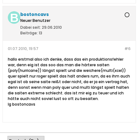
bostoncavs
Neuer Benutzer
Dabei seit:
29.06.2010
Beiträge:
13
01.07.2010, 19:57
#6
hallo erstmal also ich denke, dass das ein produktionsfehler
war, denn eig ist das soo das man die härtere saiten
(poly(hurricane)) längst spielt und die weichere(multi(xcel))
quer spielt nur roger spielt das halt anders rum, da es ihm auch
egal ist ob seine saite reißt oder nicht, da er ja ein vertrag hat,
denn sonst wenn man poly quer und multi längst spielt halten
die saiten extreme schlecht. das ist mir eig zu teuer und ich
hätte auch nicht soviel lust so oft zu besaiten.
lg bostoncavs