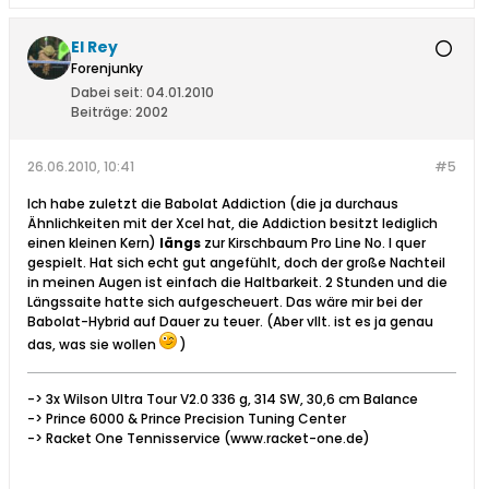
El Rey
Forenjunky
Dabei seit:
04.01.2010
Beiträge:
2002
26.06.2010, 10:41
#5
Ich habe zuletzt die Babolat Addiction (die ja durchaus
Ähnlichkeiten mit der Xcel hat, die Addiction besitzt lediglich
einen kleinen Kern)
längs
zur Kirschbaum Pro Line No. I quer
gespielt. Hat sich echt gut angefühlt, doch der große Nachteil
in meinen Augen ist einfach die Haltbarkeit. 2 Stunden und die
Längssaite hatte sich aufgescheuert. Das wäre mir bei der
Babolat-Hybrid auf Dauer zu teuer. (Aber vllt. ist es ja genau
das, was sie wollen
)
-> 3x Wilson Ultra Tour V2.0 336 g, 314 SW, 30,6 cm Balance
-> Prince 6000 & Prince Precision Tuning Center
-> Racket One Tennisservice (www.racket-one.de)