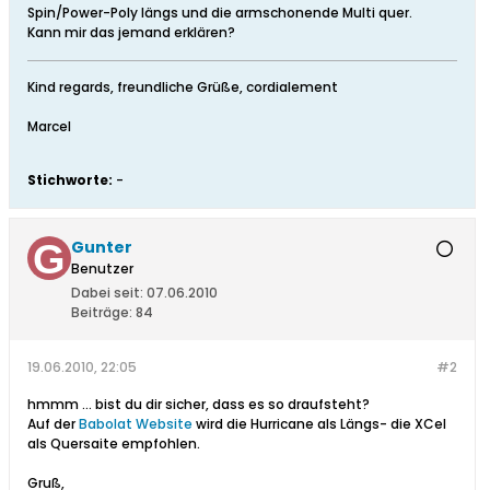
Spin/Power-Poly längs und die armschonende Multi quer.
Kann mir das jemand erklären?
Kind regards, freundliche Grüße, cordialement
Marcel
Stichworte:
-
Gunter
Benutzer
Dabei seit:
07.06.2010
Beiträge:
84
19.06.2010, 22:05
#2
hmmm ... bist du dir sicher, dass es so draufsteht?
Auf der
Babolat Website
wird die Hurricane als Längs- die XCel
als Quersaite empfohlen.
Gruß,