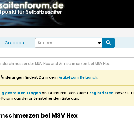
Gruppen
endurchmesser der MSV Hex und Armschmerzen bei MSV Hex
n Änderungen findest Du in dem
Artikel zum Relaunch
.
ig gestellten Fragen
an. Du musst Dich zuerst
registrieren
, bevor Du 
e Forum aus der untenstehenden Liste aus.
rmschmerzen bei MSV Hex