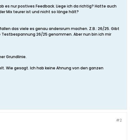
b es nur postives Feedback. Liege ich da richtig? Hatte auch
er Mix teurer ist und nicht so länge hält?
efallen das viele es genau andersrum machen. Z.B.: 26/25. Gibt
ste Testbespannung 26/25 genommen. Aber nun bin ich mir
er Grundlinie.
ielt. Wie gesagt. Ich hab keine Ahnung von den ganzen
#2