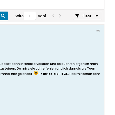
Seite
von
1
Filter
#1
ubatät dann Interesse verloren und seit Jahren ärger ich mich
zusteigen. Da mir viele Jahre fehlen und ich damals als Teen
 immer hier gelandet.
-> Ihr seid SPITZE.
Hab mir schon sehr