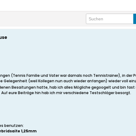
use
gen (Tennis Familie und Vater war damals noch Tennistrainer), in der P
ie Gelegenheit (weil Kollegen nun auch wieder anfangen) wieder voll ein
edenen Besaitungen hatte, hab ich alles Mögliche gegoogelt und bin fast
 Auf eure Beiträge hin hab ich mir verschiedene Testschläger besorgt.
les benutzen:
ybridsaite 1,25mm