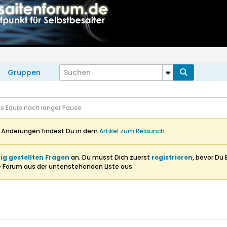
Gruppen
s Equip nach langer Pause
n Änderungen findest Du in dem
Artikel zum Relaunch
.
ig gestellten Fragen
an. Du musst Dich zuerst
registrieren
, bevor Du 
e Forum aus der untenstehenden Liste aus.