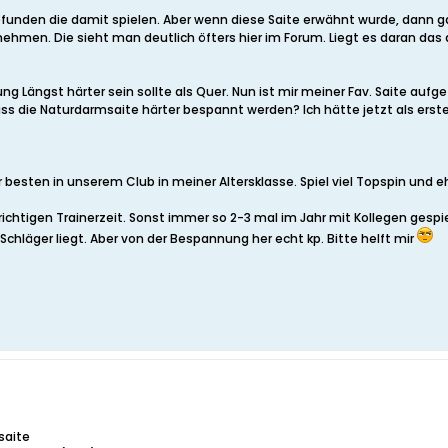
gefunden die damit spielen. Aber wenn diese Saite erwähnt wurde, dann ga
nehmen. Die sieht man deutlich öfters hier im Forum. Liegt es daran das d
ng Längst härter sein sollte als Quer. Nun ist mir meiner Fav. Saite aufg
ss die Naturdarmsaite härter bespannt werden? Ich hätte jetzt als er
r besten in unserem Club in meiner Altersklasse. Spiel viel Topspin und eh
 richtigen Trainerzeit. Sonst immer so 2-3 mal im Jahr mit Kollegen gesp
Schläger liegt. Aber von der Bespannung her echt kp. Bitte helft mir
saite