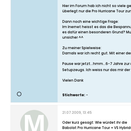
Hier im Forum hab ich nicht so viele 
überlegt nur die Pro Hurricane Tour zu
Dann noch eine wichtige Frage:
Im Inernet heisst es das die Bespannu
es dafür einen besonderen Grund? Mu
unsicher ^^
Zu meiner Spielweise:
Damals war ich recht gut. Mit einer de
Pause war jetzt...hmm...6-7 Jahre zur
Setupzeugs. Ich weiss nur das mir der 
Vielen Dank
Stichworte:
-
21.07.2009, 13:45
Oder kurz gesagt: Wie würdet ihr die
Babolat Pro Hurricane Tour + VS Hybrid