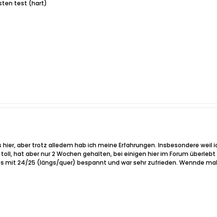
ten test (hart)
's hier, aber trotz alledem hab ich meine Erfahrungen. Insbesondere weil 
h toll, hat aber nur 2 Wochen gehalten, bei einigen hier im Forum überleb
abs mit 24/25 (längs/quer) bespannt und war sehr zufrieden. Wennde mal 