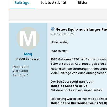
Beiträge
Letzte Aktivität
Bilder
Neues Equip nach langer Pa
21.07.2009, 10:22
Hallo Leute,
kurz zu mir:
Maq
Neuer Benutzer
1985 Geboren, 1990 mit Tennis angefan
Schwarz drüber. Aber nun ergab sich d
Dabei seit:
noch nicht die Erfahrung mit verschi
21.07.2009
viele Beiträge von euch durchgelesen.
Beiträge:
2
Der Schläger steht nun fest:
Babolat Aeropro Drive
Mit dem hatte ich ein super Gefühl
Besaitung wollte ich mal was speziel
Babolat Pro Hurricane Tour + VS H