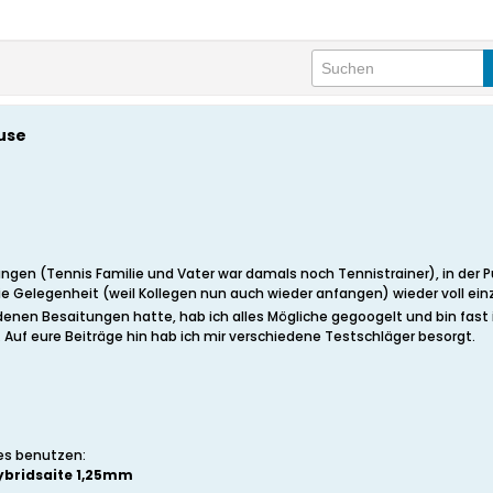
use
gen (Tennis Familie und Vater war damals noch Tennistrainer), in der P
ie Gelegenheit (weil Kollegen nun auch wieder anfangen) wieder voll ein
edenen Besaitungen hatte, hab ich alles Mögliche gegoogelt und bin fast
 Auf eure Beiträge hin hab ich mir verschiedene Testschläger besorgt.
les benutzen:
ybridsaite 1,25mm