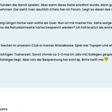
gefunden die damit spielen. Aber wenn diese Saite erwähnt wurde, dann ga
nehmen. Die sieht man deutlich öfters hier im Forum. Liegt es daran das d
ng Längst härter sein sollte als Quer. Nun ist mir meiner Fav. Saite aufg
ss die Naturdarmsaite härter bespannt werden? Ich hätte jetzt als er
r besten in unserem Club in meiner Altersklasse. Spiel viel Topspin und eh
 richtigen Trainerzeit. Sonst immer so 2-3 mal im Jahr mit Kollegen gesp
Schläger liegt. Aber von der Bespannung her echt kp. Bitte helft mir
saite