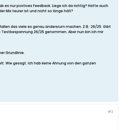
b es nur postives Feedback. Liege ich da richtig? Hatte auch
er Mix teurer ist und nicht so länge hält?
efallen das viele es genau andersrum machen. Z.B.: 26/25. Gibt
ste Testbespannung 26/25 genommen. Aber nun bin ich mir
er Grundlinie.
ielt. Wie gesagt. Ich hab keine Ahnung von den ganzen
#2