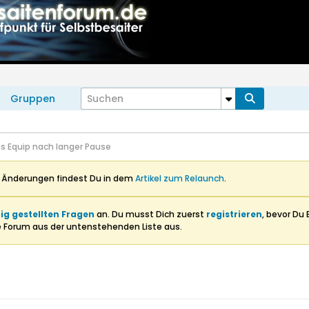
Gruppen
s Equip nach langer Pause
n Änderungen findest Du in dem
Artikel zum Relaunch
.
ig gestellten Fragen
an. Du musst Dich zuerst
registrieren
, bevor Du 
e Forum aus der untenstehenden Liste aus.