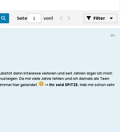
Seite
von
1
Filter
#1
ubatät dann Interesse verloren und seit Jahren ärger ich mich
zusteigen. Da mir viele Jahre fehlen und ich damals als Teen
 immer hier gelandet.
-> Ihr seid SPITZE.
Hab mir schon sehr