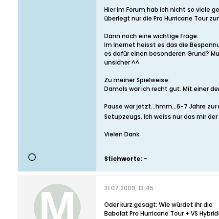
Hier im Forum hab ich nicht so viele 
überlegt nur die Pro Hurricane Tour zu
Dann noch eine wichtige Frage:
Im Inernet heisst es das die Bespannu
es dafür einen besonderen Grund? Mu
unsicher ^^
Zu meiner Spielweise:
Damals war ich recht gut. Mit einer de
Pause war jetzt...hmm...6-7 Jahre zur
Setupzeugs. Ich weiss nur das mir der 
Vielen Dank
Stichworte:
-
21.07.2009, 13:45
Oder kurz gesagt: Wie würdet ihr die
Babolat Pro Hurricane Tour + VS Hybrid