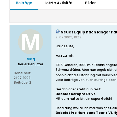
Beiträge
Letzte Aktivität
Bilder
Neues Equip nach langer Pa
21.07.2009, 10:22
Hallo Leute,
kurz zu mir:
Maq
Neuer Benutzer
1985 Geboren, 1990 mit Tennis angefan
Schwarz drüber. Aber nun ergab sich d
Dabei seit:
noch nicht die Erfahrung mit verschi
21.07.2009
viele Beiträge von euch durchgelesen.
Beiträge:
2
Der Schläger steht nun fest:
Babolat Aeropro Drive
Mit dem hatte ich ein super Gefühl
Besaitung wollte ich mal was speziel
Babolat Pro Hurricane Tour + VS H