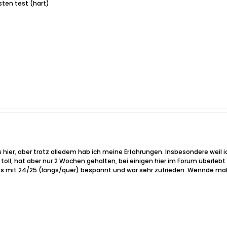
ten test (hart)
's hier, aber trotz alledem hab ich meine Erfahrungen. Insbesondere weil 
h toll, hat aber nur 2 Wochen gehalten, bei einigen hier im Forum überleb
abs mit 24/25 (längs/quer) bespannt und war sehr zufrieden. Wennde mal 