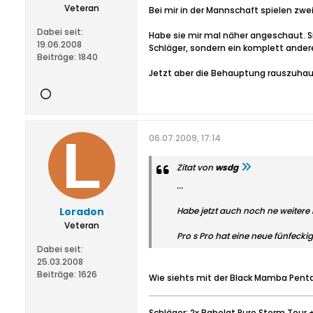
Veteran
Bei mir in der Mannschaft spielen zwei
Dabei seit:
Habe sie mir mal näher angeschaut. Si
19.06.2008
Schläger, sondern ein komplett ander
Beiträge:
1840
Jetzt aber die Behauptung rauszuhauen
06.07.2009, 17:14
Zitat von
wsdg
...
Loradon
Habe jetzt auch noch ne weitere 
Veteran
Pro s Pro hat eine neue fünfecki
Dabei seit:
25.03.2008
Beiträge:
1626
Wie siehts mit der Black Mamba Penta 
Schläger: 2x Babolat Pure Storm Tour 