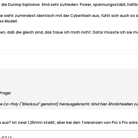
 die Dunlop Explosive. Sind sehr zufrieden. Power, spannungsstabil, haltb
e sieht zumindest identisch mit der Cyberflash aus, fühlt sich auch so a
es Modell.
, daß die gleich sind, das traue ich mich nicht. Dafür müsste ich sie m
Frage:
ge Co-Poly ("Blackout" genannt) herausgebracht. Sind hier Ähnlichkeiten z
aus? Ist zwar 1,25mm starkt, aber bei den Toleranzen von Pro´s Pro wärs
+ GT L2