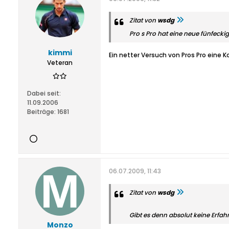
Zitat von
wsdg
Pro s Pro hat eine neue fünfecki
kimmi
Ein netter Versuch von Pros Pro eine K
Veteran
Dabei seit:
11.09.2006
Beiträge:
1681
06.07.2009, 11:43
Zitat von
wsdg
Gibt es denn absolut keine Erfah
Monzo