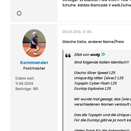
Schuhe: Adidas Barricade V weiß/sch
08.03.2010, 12:45
Gleiche Saite, anderer Name/Preis
Zitat von
wsdg
Kommander
Sind folgende Saiten identisch?:
Postmaster
Discho Silver Speed 1,25
Unique Big Hitter (silver) 1,25
Dabei seit:
Topspin Cyber Flash 1,25
11.06.2009
Dunlop Explosive 1,25
Beiträge:
185
Mir wurde mal gesagt, das (wie 
verschiedenen Namen verkauft w
Das die Topspin und die Unique a
Für die Dunlop gibt es ja noch kei
Vielen Dank für die Antworten!!!