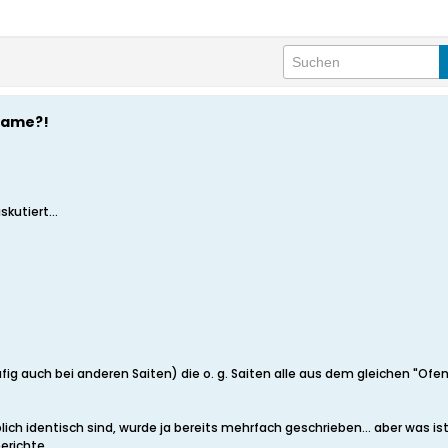
Name?!
kutiert...
ufig auch bei anderen Saiten) die o. g. Saiten alle aus dem gleichen "O
ich identisch sind, wurde ja bereits mehrfach geschrieben... aber was ist
richte...