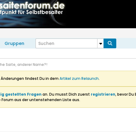
Gruppen
che Saite, anderer Name?!
n Änderungen findest Du in dem
Artikel zum Relaunch
.
ig gestellten Fragen
an. Du musst Dich zuerst
registrieren
, bevor Du 
e Forum aus der untenstehenden Liste aus.