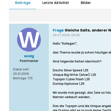
Beiträge
Letzte Aktivität
Bilder
Frage
Gleiche Saite, anderer 
03.07.2009, 09:05
Hallo "Kollegen",
das Thema wurde ja schon häufiger dis
wsdg
Postmaster
Sind folgende Saiten identisch?:
Dabei seit:
Discho Silver Speed 1,25
29.01.2009
Unique Big Hitter (silver) 1,25
Beiträge:
175
Topspin Cyber Flash 1,25
Dunlop Explosive 1,25
Mir wurde mal gesagt, das (wie so hä
Namen verkauft werden...
Das die Topspin und die Unique angebl
die Dunlop gibt es ja noch keine Testbe